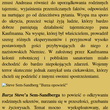
zmusi Andreasa również do uporządkowania rodzinnych
tajemnic, wyjaśnienia przemilczanych faktów, odpowiedzi
na nurtujące go od dzieciństwa pytania. Wyspa ma sporo
do ukrycia, przecież wciąż żyją ludzie, którzy bardzo
dobrze pamiętają działalność tajemniczego pana
Kaufmanna. Na wyspie, której był właścicielem, prowadził
szereg różnych eksperymentów i przyjmował wysoko
postawionych gości przybywających do niego z
nazistowskich Niemiec. W założonej przez Kaufmanna
kolonii robotniczej i pobliskim sanatorium miało
dochodzić do bardzo niepokojących zdarzeń. Wojenny
terror skutecznie jednak zamykał usta ciekawskim, którzy
chcieli się podzielić z innymi swoimi spostrzeżeniami.
Steve’a Sem-Sandberga
Burza
to powieść o odkrywaniu
rodzinnych sekretów, nurzaniu się w przeszłości, grzebaniu
w życiorysach. Temat mocno wyeksploatowany, ale