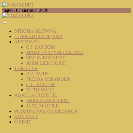
Skip
to
TOMASZ RADOCHOŃSKI PISZE O KSIĄŻKACH
piątek, 07 sierpnia, 2026
content
NOWALIJKI
STRONA GŁÓWNA
LITERATURA PIĘKNA
KRYMINAŁ
C.J. SANSOM
MARYLA SZYMICZKOWA
SIMON BECKETT
JØRN LIER HORST
THRILLER
B.A.PARIS
FREIDA McFADDEN
C.L. TAYLOR
RUTH WARE
AGATHA CHRISTIE
HERKULES POIROT
JANE MARPLE
PODSUMOWANIE MIESIĄCA
KONTAKT
O MNIE