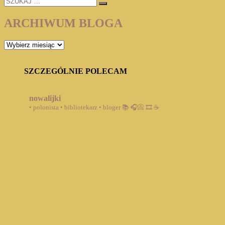
…
ARCHIWUM BLOGA
ARCHIWUM
BLOGA
SZCZEGÓLNIE POLECAM
nowalijki
• polonista • bibliotekarz • bloger
📚 🎧📀 🎞️ ☕️