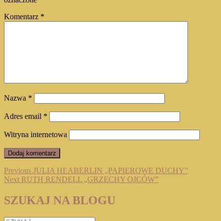
Komentarz
*
Nazwa
*
Adres email
*
Witryna internetowa
Nawigacja
Previous
Previous
JULIA HEABERLIN „PAPIEROWE DUCHY”
Next
post:
Next
RUTH RENDELL „GRZECHY OJCÓW”
wpisu
post:
SZUKAJ NA BLOGU
SZUKAJ