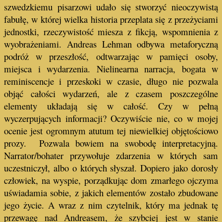
szwedzkiemu pisarzowi udało się stworzyć nieoczywistą
fabułę, w której wielka historia przeplata się z przeżyciami
jednostki, rzeczywistość miesza z fikcją, wspomnienia z
wyobrażeniami. Andreas Lehman odbywa metaforyczną
podróż w przeszłość, odtwarzając w pamięci osoby,
miejsca i wydarzenia. Nielinearna narracja, bogata w
reminiscencje i przeskoki w czasie, długo nie pozwala
objąć całości wydarzeń, ale z czasem poszczególne
elementy układają się w całość. Czy w pełną
wyczerpujących informacji? Oczywiście nie, co w mojej
ocenie jest ogromnym atutum tej niewielkiej objętościowo
prozy. Pozwala bowiem na swobodę interpretacyjną.
Narrator/bohater przywołuje zdarzenia w których sam
uczestniczył, albo o których słyszał. Dopiero jako dorosły
człowiek, na wyspie, porządkując dom zmarłego ojczyma
uświadamia sobie, z jakich elementów zostało zbudowane
jego życie. A wraz z nim czytelnik, który ma jednak tę
przewagę nad Andreasem, że szybciej jest w stanie