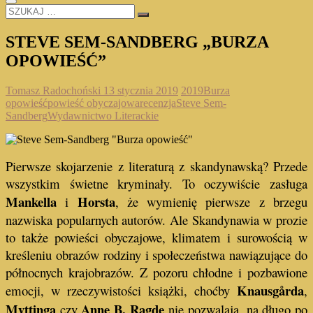
SZUKAJ
…
STEVE SEM-SANDBERG „BURZA
OPOWIEŚĆ”
Tomasz Radochoński
13 stycznia 2019
2019
Burza
opowieść
powieść obyczajowa
recenzja
Steve Sem-
Sandberg
Wydawnictwo Literackie
Pierwsze skojarzenie z literaturą z skandynawską? Przede
wszystkim świetne kryminały. To oczywiście zasługa
Mankella
Horsta
i
, że wymienię pierwsze z brzegu
nazwiska popularnych autorów. Ale Skandynawia w prozie
to także powieści obyczajowe, klimatem i surowością w
kreśleniu obrazów rodziny i społeczeństwa nawiązujące do
północnych krajobrazów. Z pozoru chłodne i pozbawione
Knausgårda
emocji, w rzeczywistości książki, choćby
,
Myttinga
Anne B. Ragde
czy
nie pozwalają, na długo po