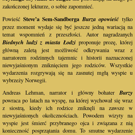
zakończonej lekturze, o sobie zapomnieć.
Steve’a Sem-Sandberga
Powieść
Burza opowieść
tylko
przez moment wydaje się być jeszcze jedną wariacją na
temat wspomnień z przeszłości. Autor nagradzanych
Biednych ludzi z miasta Łodzi
proponuje prozę, której
główną zaletą jest możliwość odkrywania wraz z
narratorem rodzinnych tajemnic i historii naznaczonej
niewyjaśnionym zniknięciem jego rodziców. Wszystkie
wydarzenia rozgrywają się na zasnutej mgłą wyspie u
wybrzeży Norwegii.
Andreas Lehman, narrator i główny bohater
Burzy
powraca po latach na wyspę, na której wychował się wraz
z siostrą, kiedy ich rodzice zniknęli na zawsze w
niewyjaśnionych okolicznościach. Powodem wizyty na
wyspie jest śmierć przybranego ojca i związana z nią
konieczność posprzątania domu. To smutne wydarzenie