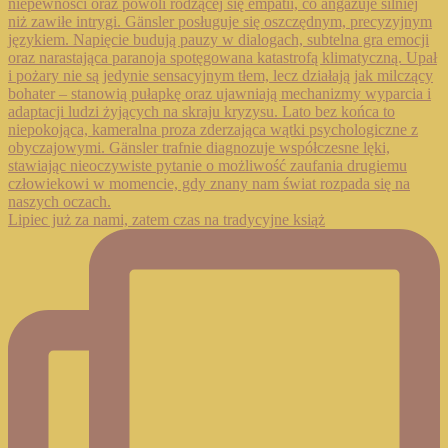
Lipiec już za nami, zatem czas na tradycyjne książ