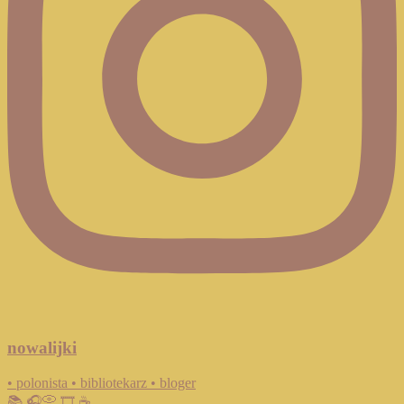
nowalijki
• polonista • bibliotekarz • bloger
📚 🎧📀 🎞️ ☕️