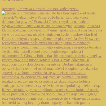
[recenzja] Franziska Gänsler/Lato bez końca/przekł