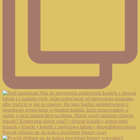
Powoli zbliżam się do końca powtórnej lektury wszy