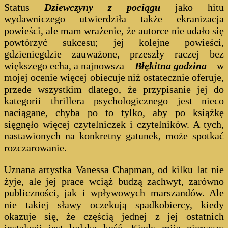
Status
Dziewczyny z pociągu
jako hitu
wydawniczego utwierdziła także ekranizacja
powieści, ale mam wrażenie, że autorce nie udało się
powtórzyć sukcesu; jej kolejne powieści,
gdzieniegdzie zauważone, przeszły raczej bez
większego echa, a najnowsza –
Błękitna godzina
– w
mojej ocenie więcej obiecuje niż ostatecznie oferuje,
przede wszystkim dlatego, że przypisanie jej do
kategorii thrillera psychologicznego jest nieco
naciągane, chyba po to tylko, aby po książkę
sięgnęło więcej czytelniczek i czytelników. A tych,
nastawionych na konkretny gatunek, może spotkać
rozczarowanie.
Uznana artystka Vanessa Chapman, od kilku lat nie
żyje, ale jej prace wciąż budzą zachwyt, zarówno
publiczności, jak i wpływowych marszandów. Ale
nie takiej sławy oczekują spadkobiercy, kiedy
okazuje się, że częścią jednej z jej ostatnich
instalacji jest ludzka kość. Kiedy mija pierwszy