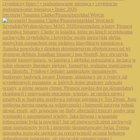
[recenzja] Susanna Clarke/Piranesi/przekład Wojcie