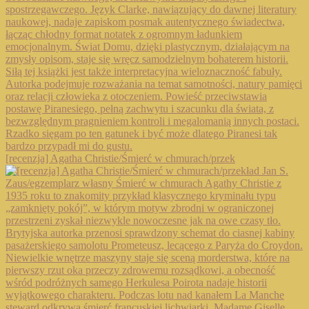
[recenzja] Agatha Christie/Śmierć w chmurach/przek