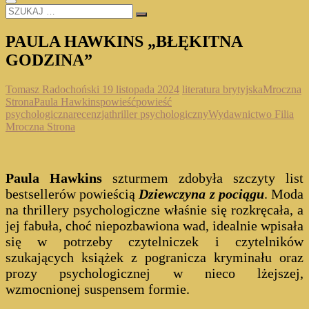
SZUKAJ
…
PAULA HAWKINS „BŁĘKITNA
GODZINA”
Tomasz Radochoński
19 listopada 2024
literatura brytyjska
Mroczna
Strona
Paula Hawkins
powieść
powieść
psychologiczna
recenzja
thriller psychologiczny
Wydawnictwo Filia
Mroczna Strona
Paula Hawkins
szturmem zdobyła szczyty list
bestsellerów powieścią
Dziewczyna z pociągu
. Moda
na thrillery psychologiczne właśnie się rozkręcała, a
jej fabuła, choć niepozbawiona wad, idealnie wpisała
się w potrzeby czytelniczek i czytelników
szukających książek z pogranicza kryminału oraz
prozy psychologicznej w nieco lżejszej,
wzmocnionej suspensem formie.