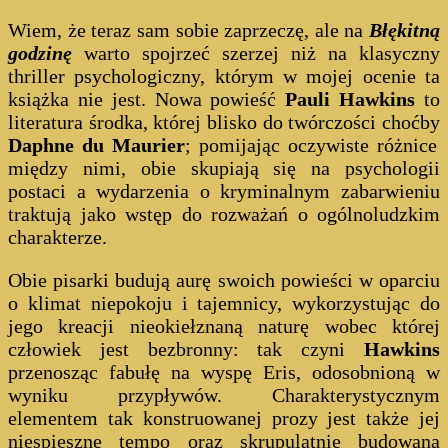
Wiem, że teraz sam sobie zaprzeczę, ale na
Błękitną
godzinę
warto spojrzeć szerzej niż na klasyczny
thriller psychologiczny, którym w mojej ocenie ta
książka nie jest. Nowa powieść
Pauli Hawkins
to
literatura środka, której blisko do twórczości choćby
Daphne du Maurier
; pomijając oczywiste różnice
między nimi, obie skupiają się na psychologii
postaci a wydarzenia o kryminalnym zabarwieniu
traktują jako wstęp do rozważań o ogólnoludzkim
charakterze.
Obie pisarki budują aurę swoich powieści w oparciu
o klimat niepokoju i tajemnicy, wykorzystując do
jego kreacji nieokiełznaną naturę wobec której
człowiek jest bezbronny: tak czyni
Hawkins
przenosząc fabułę na wyspę Eris, odosobnioną w
wyniku przypływów. Charakterystycznym
elementem tak konstruowanej prozy jest także jej
niespieszne tempo oraz skrupulatnie budowana