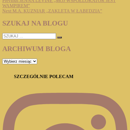
Nawigacja
Previous
Previous
JENNA LEVINE „MÓJ WSPÓŁLOKATOR JEST
post:
WAMPIREM”
wpisu
Next
Next
M.A. KUZNIAR „ZAKLĘTA W ŁABĘDZIA”
post:
SZUKAJ NA BLOGU
SZUKAJ
…
ARCHIWUM BLOGA
ARCHIWUM
BLOGA
SZCZEGÓLNIE POLECAM