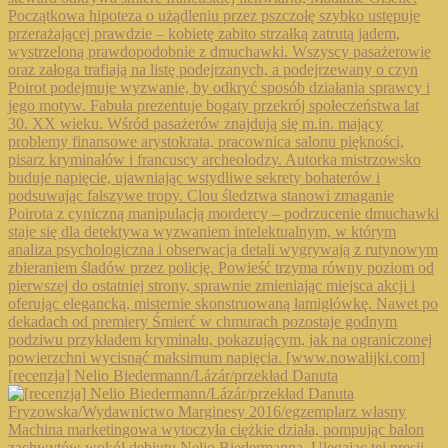
[recenzja] Nelio Biedermann/Lázár/przekład Danuta