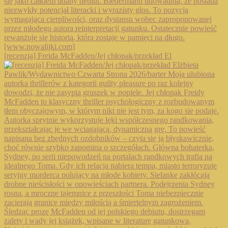
[recenzja] Freida McFadden/Jej chłopak/przekład El