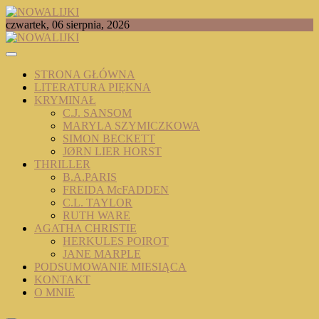
Skip
to
TOMASZ RADOCHOŃSKI PISZE O KSIĄŻKACH
czwartek, 06 sierpnia, 2026
content
NOWALIJKI
STRONA GŁÓWNA
LITERATURA PIĘKNA
KRYMINAŁ
C.J. SANSOM
MARYLA SZYMICZKOWA
SIMON BECKETT
JØRN LIER HORST
THRILLER
B.A.PARIS
FREIDA McFADDEN
C.L. TAYLOR
RUTH WARE
AGATHA CHRISTIE
HERKULES POIROT
JANE MARPLE
PODSUMOWANIE MIESIĄCA
KONTAKT
O MNIE