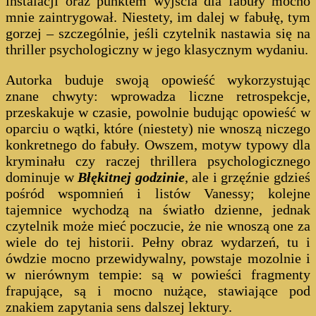
instalacji oraz punktem wyjścia dla fabuły mocno
mnie zaintrygował. Niestety, im dalej w fabułę, tym
gorzej – szczególnie, jeśli czytelnik nastawia się na
thriller psychologiczny w jego klasycznym wydaniu.
Autorka buduje swoją opowieść wykorzystując
znane chwyty: wprowadza liczne retrospekcje,
przeskakuje w czasie, powolnie budując opowieść w
oparciu o wątki, które (niestety) nie wnoszą niczego
konkretnego do fabuły. Owszem, motyw typowy dla
kryminału czy raczej thrillera psychologicznego
dominuje w
Błękitnej godzinie
, ale i grzęźnie gdzieś
pośród wspomnień i listów Vanessy; kolejne
tajemnice wychodzą na światło dzienne, jednak
czytelnik może mieć poczucie, że nie wnoszą one za
wiele do tej historii. Pełny obraz wydarzeń, tu i
ówdzie mocno przewidywalny, powstaje mozolnie i
w nierównym tempie: są w powieści fragmenty
frapujące, są i mocno nużące, stawiające pod
znakiem zapytania sens dalszej lektury.