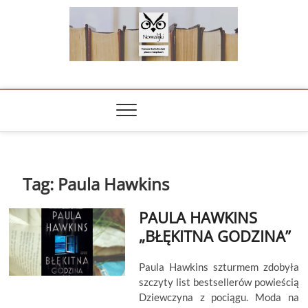
Skip
to
content
NOWALIJKI
TOMASZ RADOCHOŃSKI PISZE O KSIĄŻKACH
Tag:
Paula Hawkins
PAULA HAWKINS
„BŁĘKITNA GODZINA”
Paula Hawkins szturmem zdobyła
szczyty list bestsellerów powieścią
Dziewczyna z pociągu. Moda na