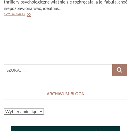
thrillery psychologiczne właśnie się rozkręcała, a jej fabuła, choć
niepozbawiona wad, idealnie…
PAULA
CZYTAJ DALEJ
HAWKINS
„BŁĘKITNA
GODZINA”
SZUKAJ
…
ARCHIWUM BLOGA
ARCHIWUM
BLOGA