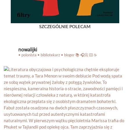
SZCZEGÓLNIE POLECAM
nowalijki
• polonista • bibliotekarz • bloger
📚 🎧📀 🎞️ ☕️