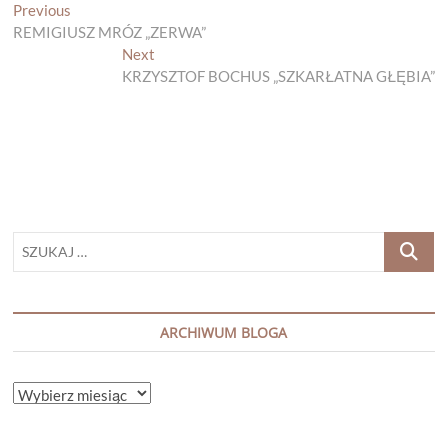
Nawigacja
Previous
Previous
post:
REMIGIUSZ MRÓZ „ZERWA”
wpisu
Next
Next
post:
KRZYSZTOF BOCHUS „SZKARŁATNA GŁĘBIA”
SZUKAJ
…
ARCHIWUM BLOGA
ARCHIWUM
BLOGA