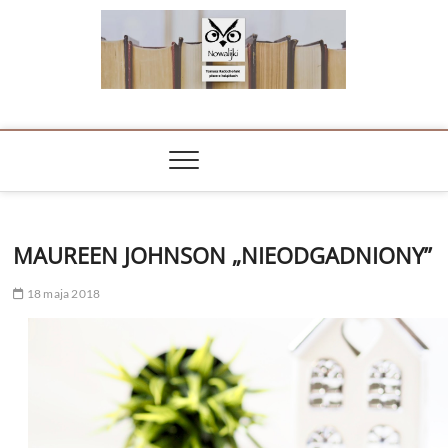
Skip
to
content
NOWALIJKI
TOMASZ RADOCHOŃSKI PISZE O KSIĄŻKACH
MAUREEN JOHNSON „NIEODGADNIONY”
18 maja 2018