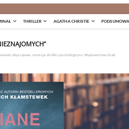
MINAŁ
THRILLER
AGATHA CHRISTIE
PODSUMOWAN
NIEZNAJOMYCH”
powieść obyczajowa
recenzja
thriller psychologiczny
Wydawnictwo Znak