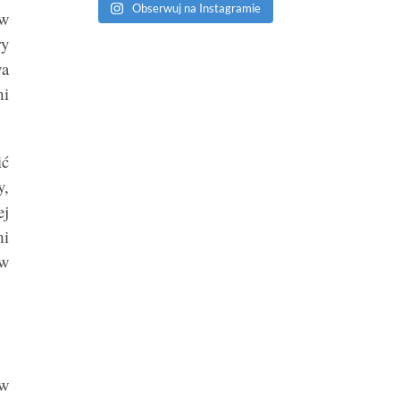
Obserwuj na Instagramie
 w
ry
wa
mi
ić
y,
ej
mi
 w
 w