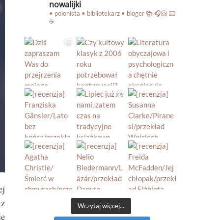
nowalijki
• polonista • bibliotekarz • bloger
📚 🎧📀 🎞️
☕️
ej
 z
Wczytaj więcej...
ie