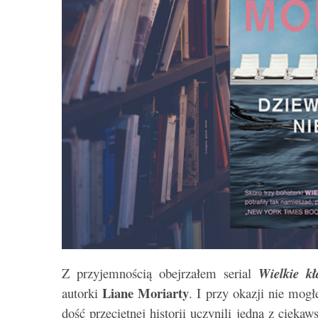
Z przyjemnością obejrzałem serial
Wielkie k
Liane Moriarty
autorki
. I przy okazji nie mog
dość przeciętnej historii uczynili jedną z cieka