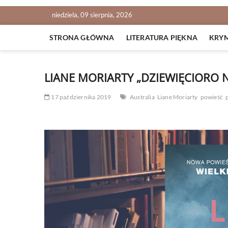
niedziela, 09 sierpnia, 2026
STRONA GŁÓWNA
LITERATURA PIĘKNA
KRY
LIANE MORIARTY „DZIEWIĘCIORO 
17 października 2019
Australia
Liane Moriarty
powieść