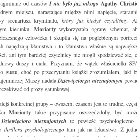
Agathy Christi
 nagminnie od czasów
I nie było już nikogo
nym miejscu, narastające między nimi napięcie, starann
wy scenariusz kryminału,
który już kiedyś czytaliśmy
. A
Moriarty
nym kierunku.
wykorzystała ograny schemat, a
łczesnego człowieka i skupiła się na pogłębionym portrec
ch napędzają kłamstwa i to kłamstwa właśnie są najwięks
ci, ani tym bardziej czytelnicy nie mogli spodziewać się, 
nowy duszy i ciała. Przyznam, że wątek właścicielki SP
do gustu, choć po przeczytaniu książki zrozumiałem, jaki b
 tajemniczej Maszy nadała
Dziewięciorgu nieznajomym
pewn
ą oczekiwać od prozy gatunkowej.
iejś konkretnej grupy – owszem, czasem jest to trudne, częs
Moriarty
eści
takie przypisanie oszczędziłoby, być moż
.
Dziewięcioro nieznajomych
to powieść psychologiczno
go
thrillera psychologicznego
tam jak na lekarstwo. Z jedn