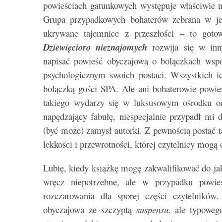
powieściach gatunkowych występuje właściwie
Grupa przypadkowych bohaterów zebrana w jed
ukrywane tajemnice z przeszłości – to goto
Dziewięcioro nieznajomych
rozwija się w in
napisać powieść obyczajową o bolączkach wspó
psychologicznym swoich postaci. Wszystkich i
bolączką gości SPA
. Ale ani bohaterowie powieś
takiego wydarzy się w luksusowym ośrodku od
napędzający fabułę, niespecjalnie przypadł mi 
(być może) zamysł autorki. Z pewnością postać
lekkości i przewrotności, której czytelnicy mog
Lubię, kiedy książkę mogę zakwalifikować do jak
wręcz niepotrzebne, ale w przypadku powi
rozczarowania dla sporej części czytelników
obyczajowa ze szczyptą
suspensu
, ale typowe