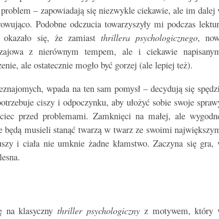
 problem – zapowiadają się niezwykle ciekawie, ale im dalej
arowująco. Podobne odczucia towarzyszyły mi podczas lektu
 okazało się, że zamiast
thrillera psychologicznego
, no
obyczajowa z nierównym tempem, ale i ciekawie napisany
nie, ale ostatecznie mogło być gorzej (ale lepiej też).
nieznajomych, wpada na ten sam pomysł – decydują się spędz
trzebuje ciszy i odpoczynku, aby ułożyć sobie swoje spraw
uciec przed problemami. Zamknięci na małej, ale wygodn
ce będą musieli stanąć twarzą w twarz ze swoimi największy
uszy i ciała nie umknie żadne kłamstwo. Zaczyna się gra,
olesna.
ę na klasyczny
thriller psychologiczny
z motywem, który