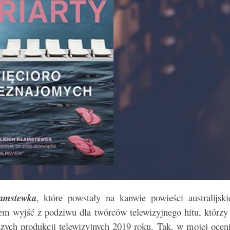
łamstewka
, które powstały na kanwie powieści australijski
łem wyjść z podziwu dla twórców telewizyjnego hitu, którzy
wszych produkcji telewizyjnych 2019 roku. Tak, w mojej ocen