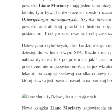
Liane Moriarty
powieści
mają jeden zasadniczy
fabułę, tym bywa bardzo różnie i często rozcz
Dziewięciorga nieznajomych
. Szybko bowiem
powieść australijskiej pisarki to historia 
postaciami. Trochę rozczarowanie, trochę zaskocze
Dziewięcioro tytułowych, ale i bardzo różnych 
dziesięć dni w luksusowym SPA. Każde z nich po
nabrać dystansu lub po prostu na jakiś czas 
przestrzeni nie mają świadomości, że już wkrót
lękami, bo czujnej szefowej ośrodka odnowy d
której stawką jest prawda, nawet ta najbardziej b
Liane Moriarty
Nowa książka
zapowiadała si