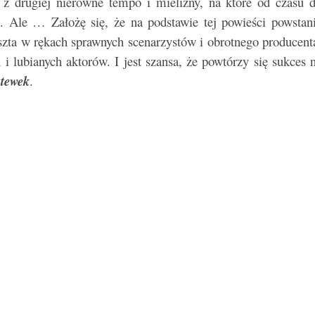
, z drugiej nierówne tempo i mielizny, na które od czasu 
ki. Ale … Założę się, że na podstawie tej powieści powstan
reszta w rękach sprawnych scenarzystów i obrotnego producent
i lubianych aktorów. I jest szansa, że powtórzy się sukces 
stewek
.