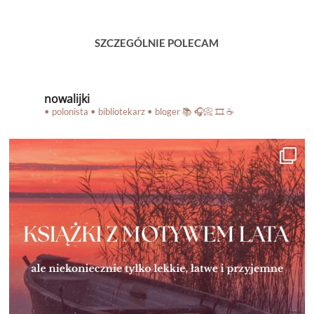
SZCZEGÓLNIE POLECAM
nowalijki
• polonista • bibliotekarz • bloger
📚 🎧📀 🎞️ ☕️