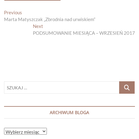
Nawigacja
Previous
Previous
post:
Marta Matyszczak „Zbrodnia nad urwiskiem”
wpisu
Next
Next
post:
PODSUMOWANIE MIESIĄCA – WRZESIEŃ 2017
SZUKAJ
…
ARCHIWUM BLOGA
ARCHIWUM
BLOGA