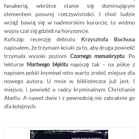
fanaberią, wkrótce stanie się dominującym
elementem ponurej rzeczywistości. I choć ludzie
wciąż bawią się w nadmorskim kurorcie, to widmo
wojny czai się gdzieś na horyzoncie.
Kończąc recenzję debiutu
Krzysztofa Bochusa
napisałem, że trzymam kciuki za to, aby druga powieść
trzymała wysoki poziom
Czarnego manuskryptu
. Po
lekturze
Martwego błękitu
napiszę tak – na półce z
napisem
polski kryminał retro
warto zrobić miejsce dla
nowego autora. U mnie w biblioteczce już jest. I
miejsce, i powieść o radcy kryminalnym Christianie
Abellu. A nawet dwie i z pewnością nie zabraknie go
dla kolejnych.