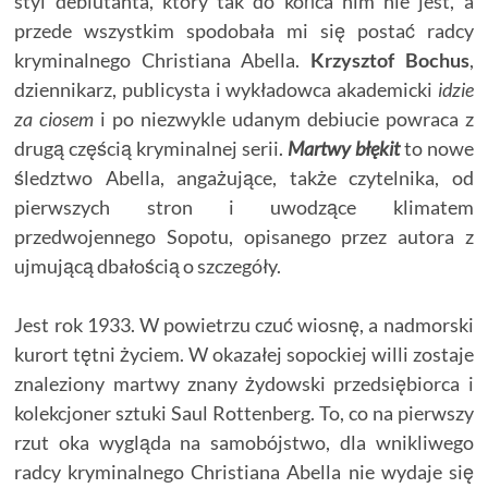
styl debiutanta, który tak do końca nim nie jest, a
przede wszystkim spodobała mi się postać radcy
kryminalnego Christiana Abella.
Krzysztof Bochus
,
dziennikarz, publicysta i wykładowca akademicki
idzie
za ciosem
i po niezwykle udanym debiucie powraca z
drugą częścią kryminalnej serii.
Martwy błękit
to nowe
śledztwo Abella, angażujące, także czytelnika, od
pierwszych stron i uwodzące klimatem
przedwojennego Sopotu, opisanego przez autora z
ujmującą dbałością o szczegóły.
Jest rok 1933. W powietrzu czuć wiosnę, a nadmorski
kurort tętni życiem. W okazałej sopockiej willi zostaje
znaleziony martwy znany żydowski przedsiębiorca i
kolekcjoner sztuki Saul Rottenberg. To, co na pierwszy
rzut oka wygląda na samobójstwo, dla wnikliwego
radcy kryminalnego Christiana Abella nie wydaje się