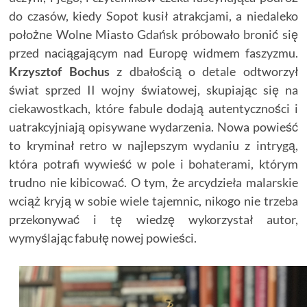
do czasów, kiedy Sopot kusił atrakcjami, a niedaleko
położne Wolne Miasto Gdańsk próbowało bronić się
przed naciągającym nad Europę widmem faszyzmu.
Krzysztof Bochus
z dbałością o detale odtworzył
świat sprzed II wojny światowej, skupiając się na
ciekawostkach, które fabule dodają autentyczności i
uatrakcyjniają opisywane wydarzenia. Nowa powieść
to kryminał retro w najlepszym wydaniu z intrygą,
która potrafi wywieść w pole i bohaterami, którym
trudno nie kibicować. O tym, że arcydzieła malarskie
wciąż kryją w sobie wiele tajemnic, nikogo nie trzeba
przekonywać i tę wiedzę wykorzystał autor,
wymyślając fabułę nowej powieści.