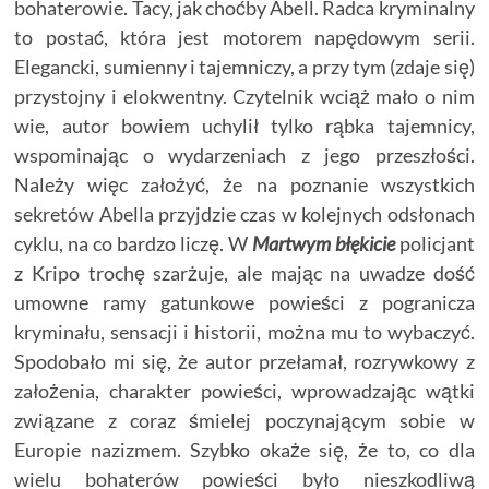
bohaterowie. Tacy, jak choćby Abell. Radca kryminalny
to postać, która jest motorem napędowym serii.
Elegancki, sumienny i tajemniczy, a przy tym (zdaje się)
przystojny i elokwentny. Czytelnik wciąż mało o nim
wie, autor bowiem uchylił tylko rąbka tajemnicy,
wspominając o wydarzeniach z jego przeszłości.
Należy więc założyć, że na poznanie wszystkich
sekretów Abella przyjdzie czas w kolejnych odsłonach
cyklu, na co bardzo liczę. W
Martwym błękicie
policjant
z Kripo trochę szarżuje, ale mając na uwadze dość
umowne ramy gatunkowe powieści z pogranicza
kryminału, sensacji i historii, można mu to wybaczyć.
Spodobało mi się, że autor przełamał, rozrywkowy z
założenia, charakter powieści, wprowadzając wątki
związane z coraz śmielej poczynającym sobie w
Europie nazizmem. Szybko okaże się, że to, co dla
wielu bohaterów powieści było nieszkodliwą