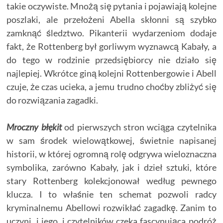
takie oczywiste. Mnożą się pytania i pojawiają kolejne
poszlaki, ale przełożeni Abella skłonni są szybko
zamknąć śledztwo. Pikanterii wydarzeniom dodaje
fakt, że Rottenberg był gorliwym wyznawcą Kabały, a
do tego w rodzinie przedsiębiorcy nie działo się
najlepiej. Wkrótce giną kolejni Rottenbergowie i Abell
czuje, że czas ucieka, a jemu trudno choćby zbliżyć się
do rozwiązania zagadki.
Mroczny błękit
od pierwszych stron wciąga czytelnika
w sam środek wielowątkowej, świetnie napisanej
historii, w której ogromną rolę odgrywa wieloznaczna
symbolika, zarówno Kabały, jak i dzieł sztuki, które
stary Rottenberg kolekcjonował według pewnego
klucza. I to właśnie ten schemat pozwoli radcy
kryminalnemu Abellowi rozwikłać zagadkę. Zanim to
uczyni, i jego, i czytelników czeka fascynująca podróż