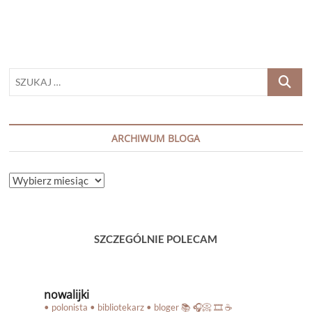
SZUKAJ
…
ARCHIWUM BLOGA
ARCHIWUM
BLOGA
SZCZEGÓLNIE POLECAM
nowalijki
• polonista • bibliotekarz • bloger
📚 🎧📀 🎞️ ☕️