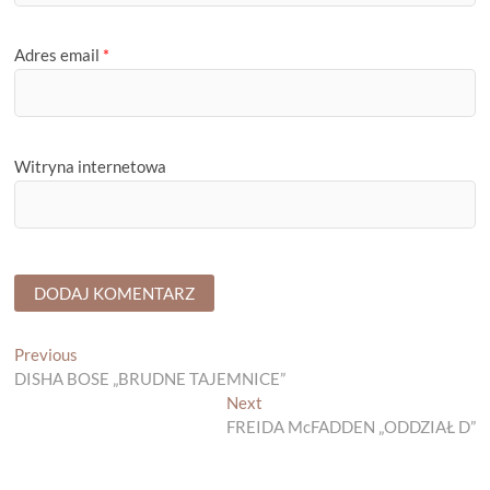
Adres email
*
Witryna internetowa
Nawigacja
Previous
Previous
post:
DISHA BOSE „BRUDNE TAJEMNICE”
wpisu
Next
Next
post:
FREIDA McFADDEN „ODDZIAŁ D”