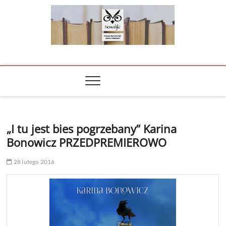
Skip
to
content
NOWALIJKI
TOMASZ RADOCHOŃSKI PISZE O KSIĄŻKACH
„I tu jest bies pogrzebany” Karina
Bonowicz PRZEDPREMIEROWO
28 lutego 2016