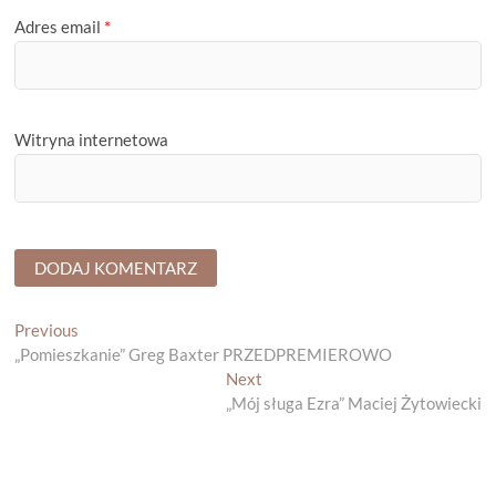
Adres email
*
Witryna internetowa
Nawigacja
Previous
Previous
post:
„Pomieszkanie” Greg Baxter PRZEDPREMIEROWO
wpisu
Next
Next
post:
„Mój sługa Ezra” Maciej Żytowiecki