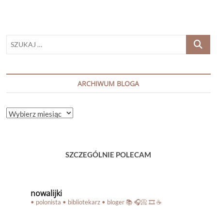
SZUKAJ
…
ARCHIWUM BLOGA
ARCHIWUM
BLOGA
SZCZEGÓLNIE POLECAM
nowalijki
• polonista • bibliotekarz • bloger
📚 🎧📀 🎞️ ☕️