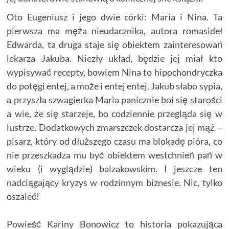
Oto Eugeniusz i jego dwie córki: Maria i Nina. Ta
pierwsza ma męża nieudacznika, autora romasideł
Edwarda, ta druga staje się obiektem zainteresowań
lekarza Jakuba. Niezły układ, będzie jej miał kto
wypisywać recepty, bowiem Nina to hipochondryczka
do potęgi entej, a może i entej entej. Jakub słabo sypia,
a przyszła szwagierka Maria panicznie boi się starości
a wie, że się starzeje, bo codziennie przegląda się w
lustrze. Dodatkowych zmarszczek dostarcza jej mąż –
pisarz, który od dłuższego czasu ma blokadę pióra, co
nie przeszkadza mu być obiektem westchnień pań w
wieku (i wyglądzie) balzakowskim. I jeszcze ten
nadciągający kryzys w rodzinnym biznesie. Nic, tylko
oszaleć!
Powieść Kariny Bonowicz to historia pokazująca