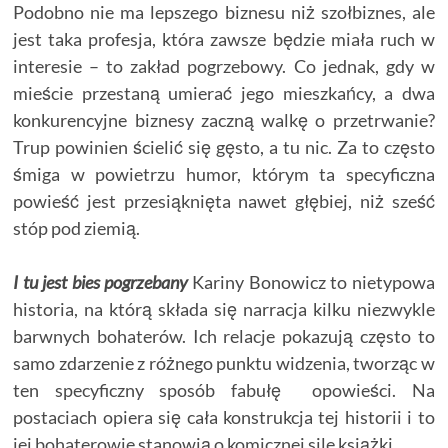
Podobno nie ma lepszego biznesu niż szołbiznes, ale
jest taka profesja, która zawsze będzie miała ruch w
interesie – to zakład pogrzebowy. Co jednak, gdy w
mieście przestaną umierać jego mieszkańcy, a dwa
konkurencyjne biznesy zaczną walkę o przetrwanie?
Trup powinien ścielić się gęsto, a tu nic. Za to często
śmiga w powietrzu humor, którym ta specyficzna
powieść jest przesiąknięta nawet głębiej, niż sześć
stóp pod ziemią.
I tu jest bies pogrzebany
Kariny Bonowicz to nietypowa
historia, na którą składa się narracja kilku niezwykle
barwnych bohaterów. Ich relacje pokazują często
to
samo zdarzenie z różnego punktu widzenia, tworząc w
ten specyficzny sposób fabułę opowieści. Na
postaciach opiera się cała konstrukcja tej historii i to
jej bohaterowie stanowią o komicznej sile książki.