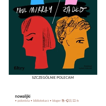
SZCZEGÓLNIE POLECAM
nowalijki
• polonista • bibliotekarz • bloger
📚 🎧📀 🎞️ ☕️