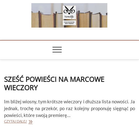
Skip
to
content
NOWALIJKI
TOMASZ RADOCHOŃSKI PISZE O KSIĄŻKACH
SZEŚĆ POWIEŚCI NA MARCOWE
WIECZORY
Im bliżej wiosny, tym krótsze wieczory i dłuższa lista nowości. Ja
jednak, trochę na przekór, po raz kolejny proponuję sięgnąć po
powieści, które swoją premierę…
SZEŚĆ
CZYTAJ DALEJ
POWIEŚCI
NA
MARCOWE