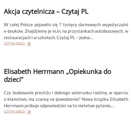
WIECZORY
Akcja czytelnicza – Czytaj PL
W całej Polsce pojawiło się 7 tysięcy darmowych wypożyczalni
e-booków. Znajdziemy je m.in. na przystankach autobusowych, w
restauracjach i w szkołach. Czytaj PL – jedna…
Akcja
CZYTAJ DALEJ
czytelnicza
–
Czytaj
PL
Elisabeth Herrmann „Opiekunka do
dzieci”
Czy budowanie prestiżu i dobrego wizerunku rodziny, w oparciu
o kłamstwo, ma szansę na powodzenie? Nowa książka Elisabeth
Herrmann próbuje odpowiedzieć na to niełatwe pytanie,…
Elisabeth
CZYTAJ DALEJ
Herrmann
„Opiekunka
do