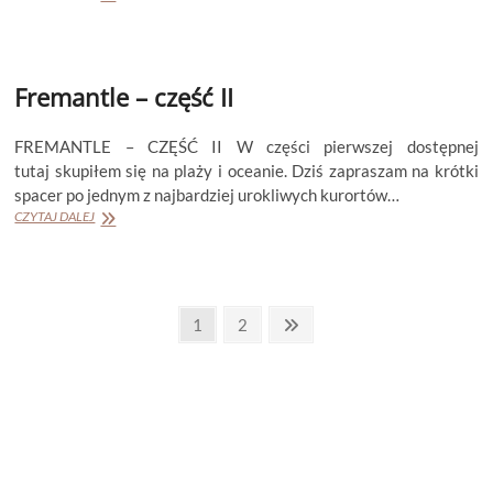
Remigiusz
Mróz
[PRZEDPREMIEROWO]
Fremantle – część II
FREMANTLE – CZĘŚĆ II W części pierwszej dostępnej
tutaj skupiłem się na plaży i oceanie. Dziś zapraszam na krótki
spacer po jednym z najbardziej urokliwych kurortów…
Fremantle
CZYTAJ DALEJ
–
część
II
Stronicowanie
Page
Page
Next
1
2
page
wpisów