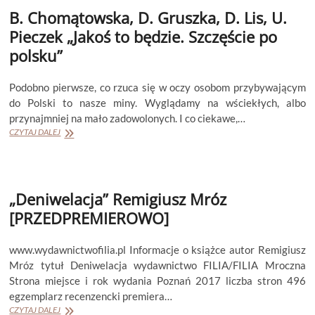
dzieci”
B. Chomątowska, D. Gruszka, D. Lis, U.
Pieczek „Jakoś to będzie. Szczęście po
polsku”
Podobno pierwsze, co rzuca się w oczy osobom przybywającym
do Polski to nasze miny. Wyglądamy na wściekłych, albo
przynajmniej na mało zadowolonych. I co ciekawe,…
B.
CZYTAJ DALEJ
Chomątowska,
D.
Gruszka,
D.
„Deniwelacja” Remigiusz Mróz
Lis,
U.
[PRZEDPREMIEROWO]
Pieczek
„Jakoś
to
www.wydawnictwofilia.pl Informacje o książce autor Remigiusz
będzie.
Mróz tytuł Deniwelacja wydawnictwo FILIA/FILIA Mroczna
Szczęście
Strona miejsce i rok wydania Poznań 2017 liczba stron 496
po
egzemplarz recenzencki premiera…
polsku”
„Deniwelacja”
CZYTAJ DALEJ