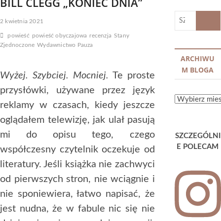
BILL CLEGG „KONIEC DNIA”
SZUKA
2 kwietnia 2021
…
powieść
powieść obyczajowa
recenzja
Stany
Zjednoczone
Wydawnictwo Pauza
ARCHIWU
M BLOGA
Wyżej. Szybciej. Mocniej.
Te proste
przysłówki, używane przez język
ARCHIWUM
reklamy w czasach, kiedy jeszcze
BLOGA
oglądałem telewizję, jak ulał pasują
mi do opisu tego, czego
SZCZEGÓLNI
E POLECAM
współczesny czytelnik oczekuje od
literatury. Jeśli książka nie zachwyci
od pierwszych stron, nie wciągnie i
nie sponiewiera, łatwo napisać, że
jest nudna, że w fabule nic się nie