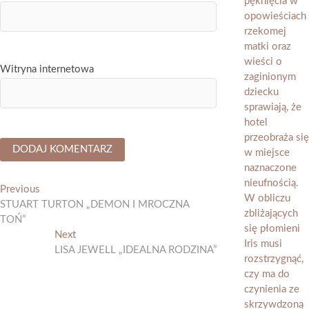
Witryna internetowa
Nawigacja
Previous
Previous
post:
STUART TURTON „DEMON I MROCZNA
wpisu
TOŃ”
Next
Next
post:
LISA JEWELL „IDEALNA RODZINA”