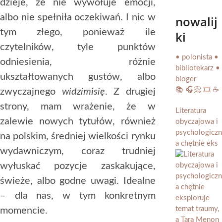
dzieje, że nie wywołuje emocji,
albo nie spełniła oczekiwań. I nic w
nowalij
tym złego, ponieważ ile
ki
czytelników, tyle punktów
• polonista •
odniesienia, różnie
bibliotekarz •
ukształtowanych gustów, albo
bloger
📚 🎧📀 🎞️ ☕️
zwyczajnego
widzimisię
. Z drugiej
strony, mam wrażenie, że w
Literatura
zalewie nowych tytułów, również
obyczajowa i
psychologiczn
na polskim, średniej wielkości rynku
a chętnie eks
wydawniczym, coraz trudniej
wyłuskać pozycje zaskakujące,
świeże, albo godne uwagi. Idealne
– dla nas, w tym konkretnym
momencie.