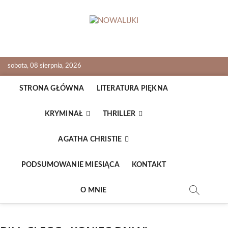
Skip
to
content
NOWALIJKI
TOMASZ RADOCHOŃSKI PISZE O KSIĄŻKACH
sobota, 08 sierpnia, 2026
STRONA GŁÓWNA
LITERATURA PIĘKNA
KRYMINAŁ
THRILLER
AGATHA CHRISTIE
PODSUMOWANIE MIESIĄCA
KONTAKT
O MNIE