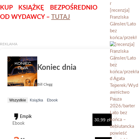
KUP KSIĄŻKĘ BEZPOŚREDNIO
[recenzja]
OD WYDAWCY –
TUTAJ
Franziska
Gänsler/Lato
bez
końca/przekł