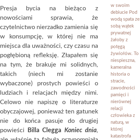
Presja bycia na bieżąco z
nowościami sprawia, że
czytelnictwo nierzadko zamienia się
w konsumpcję, w której nie ma
miejsca dla uważności, czy czasu na
pogłębioną refleksję. Złapałem się
na tym, że brakuje mi solidnych,
takich (niech mi zostanie
wybaczone) prostych powieści o
ludziach i relacjach między nimi.
Celowo nie napiszę o literaturze
obyczajowej, ponieważ ten gatunek
nie do końca pasuje do drugiej
powieści
Billa Clegga
Koniec dnia
,
ale właśnie ta fabuła przypomniała