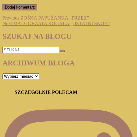
Nawigacja
Previous
Previous
ZOŚKA PAPUŻANKA „PRZEZ”
Next
post:
Next
MAŁGORZATA ROGALA „OSTATNI SKOK”
wpisu
post:
SZUKAJ NA BLOGU
SZUKAJ
…
ARCHIWUM BLOGA
ARCHIWUM
BLOGA
SZCZEGÓLNIE POLECAM