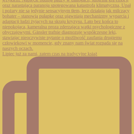
Lipiec już za nami, zatem czas na tradycyjne książ