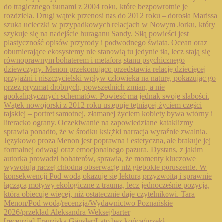
[recenzja] Franziska Gänsler/Lato bez końca/przekł