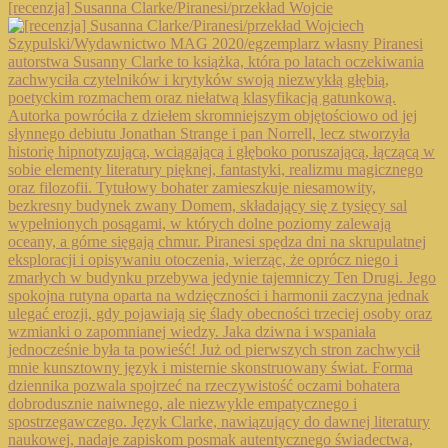
[recenzja] Susanna Clarke/Piranesi/przekład Wojcie