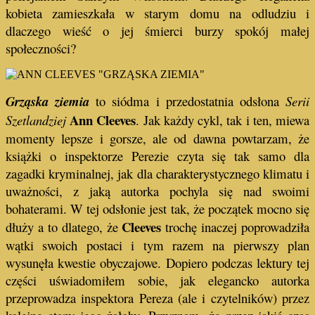
kobieta zamieszkała w starym domu na odludziu i
dlaczego wieść o jej śmierci burzy spokój małej
społeczności?
Grząska ziemia
to siódma i przedostatnia odsłona
Serii
Ann Cleeves
Szetlandziej
. Jak każdy cykl, tak i ten, miewa
momenty lepsze i gorsze, ale od dawna powtarzam, że
książki o inspektorze Perezie czyta się tak samo dla
zagadki kryminalnej, jak dla charakterystycznego klimatu i
uważności, z jaką autorka pochyla się nad swoimi
bohaterami. W tej odsłonie jest tak, że początek mocno się
Cleeves
dłuży a to dlatego, że
trochę inaczej poprowadziła
wątki swoich postaci i tym razem na pierwszy plan
wysunęła kwestie obyczajowe. Dopiero podczas lektury tej
części uświadomiłem sobie, jak elegancko autorka
przeprowadza inspektora Pereza (ale i czytelników) przez