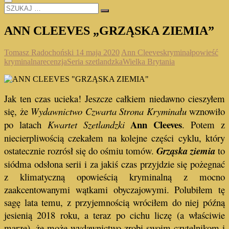
SZUKAJ
…
ANN CLEEVES „GRZĄSKA ZIEMIA”
Tomasz Radochoński
14 maja 2020
Ann Cleeves
kryminał
powieść
kryminalna
recenzja
Seria szetlandzka
Wielka Brytania
Jak ten czas ucieka! Jeszcze całkiem niedawno cieszyłem
się, że
Wydawnictwo Czwarta Strona Kryminału
wznowiło
Ann Cleeves
po latach
Kwartet Szetlandzki
. Potem z
niecierpliwością czekałem na kolejne części cyklu, który
ostatecznie rozrósł się do ośmiu tomów.
Grząska ziemia
to
siódma odsłona serii i za jakiś czas przyjdzie się pożegnać
z klimatyczną opowieścią kryminalną z mocno
zaakcentowanymi wątkami obyczajowymi. Polubiłem tę
sagę lata temu, z przyjemnością wróciłem do niej późną
jesienią 2018 roku, a teraz po cichu liczę (a właściwie
marzę), że może wydawnictwo zrobi swoim czytelnikom i