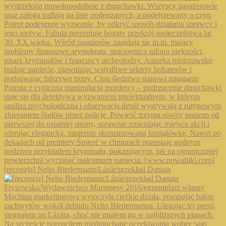
[recenzja] Nelio Biedermann/Lázár/przekład Danuta