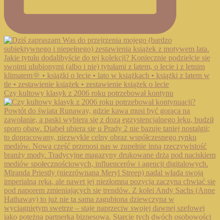
Czy kultowy klasyk z 2006 roku potrzebował kontynu