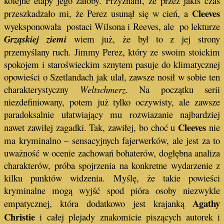
kolejne etapy jego żałoby. Przyznam, że przez jakiś czas
Cleeves
przeszkadzało mi, że Perez usunął się w cień, a
wyeksponowała postaci Wilsona i Reeves, ale po lekturze
Grząskiej ziemi
wiem już, że był to z jej strony
przemyślany ruch. Jimmy Perez, który ze swoim stoickim
spokojem i staroświeckim sznytem pasuje do klimatycznej
opowieści o Szetlandach jak ulał, zawsze nosił w sobie ten
charakterystyczny
Weltschmerz
. Na początku serii
niezdefiniowany, potem już tylko oczywisty, ale zawsze
paradoksalnie ułatwiający mu rozwiazanie najbardziej
Cleeves
nawet zawiłej zagadki. Tak, zawiłej, bo choć u
nie
ma kryminalno – sensacyjnych fajerwerków, ale jest za to
uważność w ocenie zachowań bohaterów, dogłębna analiza
charakterów, próba spojrzenia na konkretne wydarzenie z
kilku punktów widzenia. Myślę, że takie powieści
kryminalne mogą wyjść spod pióra osoby niezwykle
Agathy
empatycznej, która dodatkowo jest krajanką
Christie
i całej plejady znakomicie piszących autorek i