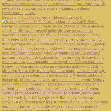
[recenzja] Freida McFadden/Jej chłopak/przekład El