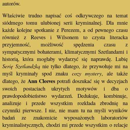
autorów.
Właściwie trudno napisać coś odkrywczego na temat
siódmego tomu ulubionej serii kryminalnej. Dla mnie
każde kolejne spotkanie z Perezem, a od pewnego czasu
również z Reeves i Wilsonem to czysta literacka
przyjemność, możliwość spędzenia czasu z
sympatycznymi bohaterami, klimatycznymi Szetlandami i
historią, która mogłaby wydarzyć się naprawdę. Lubię
Serię Szetlandzką
nie tylko dlatego, że przywołuje mi na
myśl kryminały spod znaku
cozy mystery
, ale także
Ann Cleeves
dlatego, że
potrafi doszukać się w decyzjach
swoich postaciach ukrytych motywów i dba o
prawdopodobieństwo wydarzeń. Dedukuje, kombinuje,
analizuje i przede wszystkim rozkłada zbrodnię na
czynniki pierwsze. I nie, nie mam tu na myśli wyników
badań ze znakomicie wyposażonych laboratoriów
kryminalistycznych, chodzi mi przede wszystkim o relacje