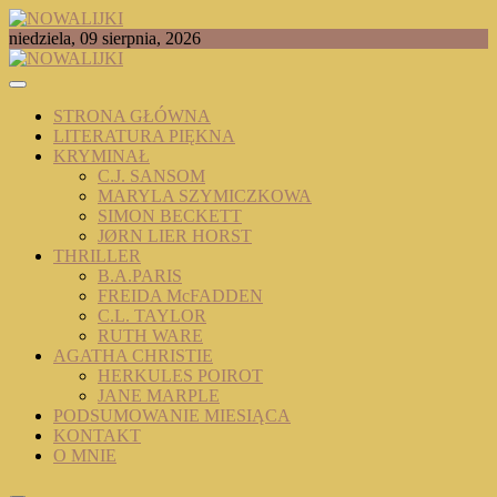
Skip
to
TOMASZ RADOCHOŃSKI PISZE O KSIĄŻKACH
niedziela, 09 sierpnia, 2026
content
NOWALIJKI
STRONA GŁÓWNA
LITERATURA PIĘKNA
KRYMINAŁ
C.J. SANSOM
MARYLA SZYMICZKOWA
SIMON BECKETT
JØRN LIER HORST
THRILLER
B.A.PARIS
FREIDA McFADDEN
C.L. TAYLOR
RUTH WARE
AGATHA CHRISTIE
HERKULES POIROT
JANE MARPLE
PODSUMOWANIE MIESIĄCA
KONTAKT
O MNIE