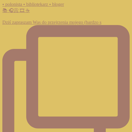
• polonista • bibliotekarz • bloger
📚 🎧📀 🎞️ ☕️
Dziś zapraszam Was do przejrzenia mojego (bardzo s