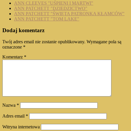
ANN CLEEVES "UŚPIENI I MARTWI"
ANN PATCHETT "DZIEDZICTWO"
ANN PATCHETT "ŚWIĘTA PATRONKA KŁAMCÓW"
ANN PATCHETT "TOM LAKE"
Dodaj komentarz
Twój adres email nie zostanie opublikowany.
Wymagane pola są
oznaczone
*
Komentarz
*
Nazwa
*
Adres email
*
Witryna internetowa