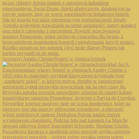
[recenzja] Agatha Christie/Śmierć w chmurach/przek