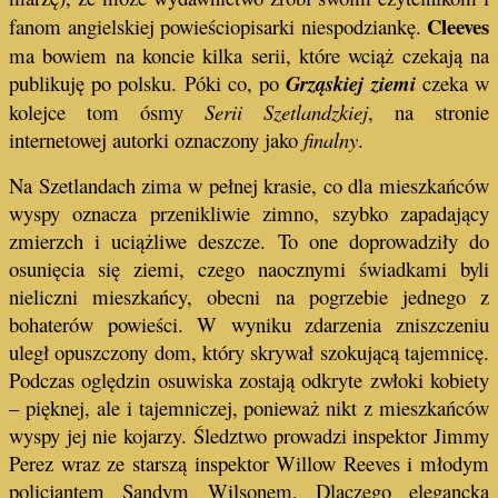
Cleeves
fanom angielskiej powieściopisarki niespodziankę.
ma bowiem na koncie kilka serii, które wciąż czekają na
publikuję po polsku. Póki co, po
Grząskiej ziemi
czeka w
kolejce tom ósmy
Serii Szetlandzkiej
, na stronie
internetowej autorki oznaczony jako
finalny
.
Na Szetlandach zima w pełnej krasie, co dla mieszkańców
wyspy oznacza przenikliwie zimno, szybko zapadający
zmierzch i uciążliwe deszcze. To one doprowadziły do
osunięcia się ziemi, czego naocznymi świadkami byli
nieliczni mieszkańcy, obecni na pogrzebie jednego z
bohaterów powieści. W wyniku zdarzenia zniszczeniu
uległ opuszczony dom, który skrywał szokującą tajemnicę.
Podczas oględzin osuwiska zostają odkryte zwłoki kobiety
– pięknej, ale i tajemniczej, ponieważ nikt z mieszkańców
wyspy jej nie kojarzy. Śledztwo prowadzi inspektor Jimmy
Perez wraz ze starszą inspektor Willow Reeves i młodym
policjantem Sandym Wilsonem. Dlaczego elegancka