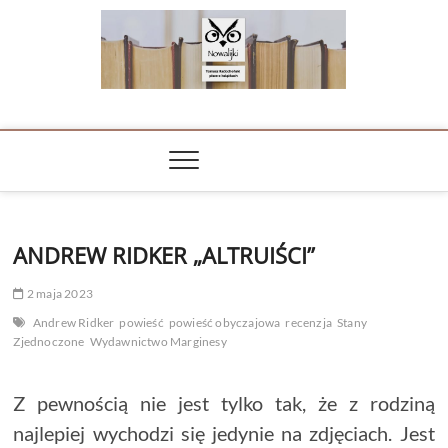
Skip
to
content
NOWALIJKI
TOMASZ RADOCHOŃSKI PISZE O KSIĄŻKACH
ANDREW RIDKER „ALTRUIŚCI”
2 maja 2023
Andrew Ridker
powieść
powieść obyczajowa
recenzja
Stany
Zjednoczone
Wydawnictwo Marginesy
Z pewnością nie jest tylko tak, że z rodziną
najlepiej wychodzi się jedynie na zdjęciach. Jest