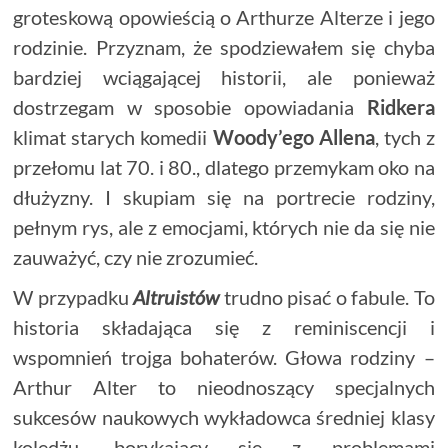
groteskową opowieścią o Arthurze Alterze i jego
rodzinie. Przyznam, że spodziewałem się chyba
bardziej wciągającej historii, ale ponieważ
dostrzegam w sposobie opowiadania
Ridkera
klimat starych komedii
Woody’ego Allena
, tych z
przełomu lat 70. i 80., dlatego przemykam oko na
dłużyzny. I skupiam się na portrecie rodziny,
pełnym rys, ale z emocjami, których nie da się nie
zauważyć, czy nie zrozumieć.
W przypadku
Altruistów
trudno pisać o fabule. To
historia składająca się z reminiscencji i
wspomnień trojga bohaterów. Głowa rodziny –
Arthur Alter to nieodnoszący specjalnych
sukcesów naukowych wykładowca średniej klasy
koledżu, borykający się z problemami