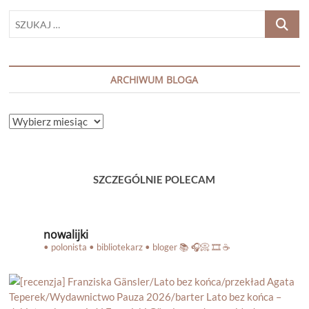
SZUKAJ
…
ARCHIWUM BLOGA
ARCHIWUM
BLOGA
SZCZEGÓLNIE POLECAM
nowalijki
• polonista • bibliotekarz • bloger
📚 🎧📀 🎞️ ☕️