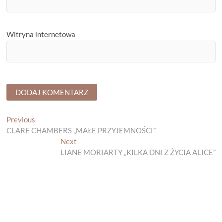
Witryna internetowa
Nawigacja
Previous
Previous
post:
CLARE CHAMBERS „MAŁE PRZYJEMNOŚCI”
wpisu
Next
Next
post:
LIANE MORIARTY „KILKA DNI Z ŻYCIA ALICE”