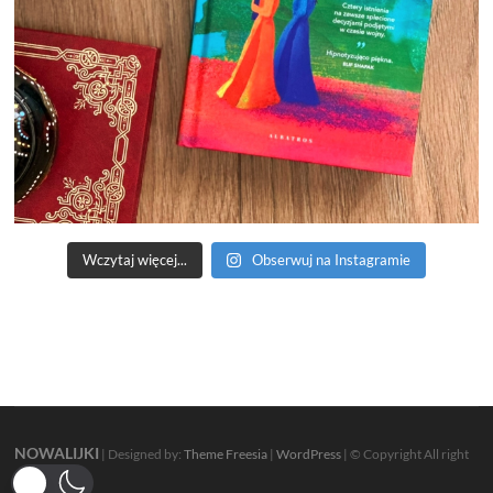
Wczytaj więcej...
Obserwuj na Instagramie
NOWALIJKI
| Designed by:
Theme Freesia
|
WordPress
| © Copyright All right
reserved