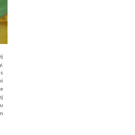
ej
y,
is
ni
le
ej
zu
ym