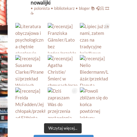
nowalijki
• polonista • bibliotekarz • bloger
📚 🎧📀 🎞️
☕️
Wczytaj więcej...