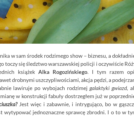
lnika w sam środek rodzimego show – biznesu, a dokładni
 toczy się śledztwo warszawskiej policji i oczywiście Róż
zednich książek
Alka Rogozińskiego
. I tym razem op
nawet drobnymi uszczypliwościami, akcja pędzi, a podejrza
rabnie lawiruje po wybojach rodzimej
galaktyki gwiazd
, a
zmianę w konstrukcji fabuły dostrzegłem już w poprzedni
ciuszka?
Jest więc i zabawnie, i intrygująco, bo w gąszc
est wytypować jednoznaczne sprawcę zbrodni. I o to w t