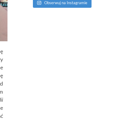
Obserwuj na Instagramie
ię
zy
ie
ię
od
em
ii
ie
ać