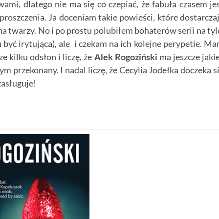
mi, dlatego nie ma się co czepiać, że fabuła czasem je
proszczenia. Ja doceniam takie powieści, które dostarcza
a twarzy. No i po prostu polubiłem bohaterów serii na tyl
 być irytująca), ale i czekam na ich kolejne perypetie. M
ze kilku odsłon i liczę, że
Alek Rogoziński
ma jeszcze jaki
m przekonany. I nadal liczę, że Cecylia Jodełka doczeka s
zasługuje!