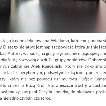
do tego trudno definiowalna. Wiadomo, każdemu podoba s
y. Dlatego niełatwo jest napisać powieść, która udanie łąc
ad. Autorzy wchodzą na grząski grunt, nie mając specjaln
i okaże się rozrywką dla dużej grupy odbiorców. Dobrze s
lnych zabrał się
Alek Rogoziński
, który nie tylko zna 
się także specyficznym, podszytym lekką ironią, poczuci
styl, który nie bez powodu dał mu tytuł
Księcia Komed
słona serii z Różą Krull, która jeszcze trochę, a zostan
powinna zyskać pani Cecylia Jodełka, do niedawna post
 niejedno czytelnicze serce.