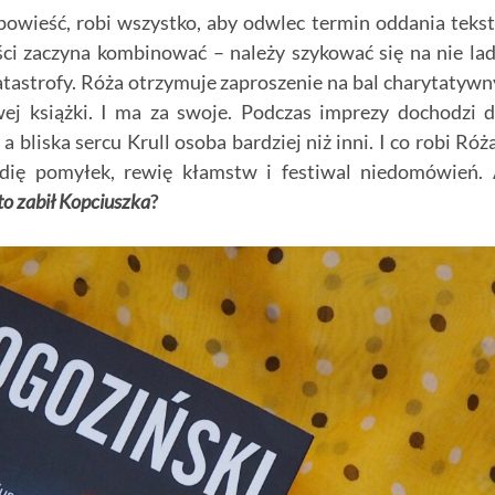
ą powieść, robi wszystko, aby odwlec termin oddania teks
ci zaczyna kombinować – należy szykować się na nie la
atastrofy. Róża otrzymuje zaproszenie na bal charytatywn
ej książki. I ma za swoje. Podczas imprezy dochodzi 
bliska sercu Krull osoba bardziej niż inni. I co robi Róż
dię pomyłek, rewię kłamstw i festiwal niedomówień.
to zabił Kopciuszka
?