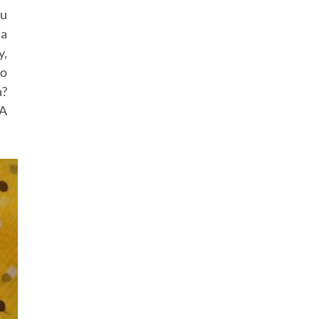
tu
da
y,
do
a?
 A