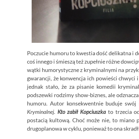
Poczucie humoru to kwestia dość delikatna i 
coś innego i śmieszą też zupełnie różne dowcip
wątki humorystyczne z kryminalnymi na przykł
gwarancji, że konwencja ich powieści chwyci 
jednak stało, że za pisanie komedii krymina
podszewki rodzimy show-biznes, ale odznacza 
humoru. Autor konsekwentnie buduje swój 
Kryminalnej
.
Kto zabił Kopciuszka
to trzecia od
postacią kultową. Choć może nie, to miano 
drugoplanowa w cyklu, ponieważ to ona skradła