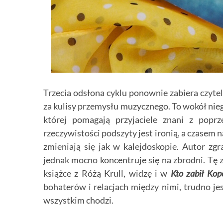
Trzecia odsłona cyklu ponownie zabiera czyte
za kulisy przemysłu muzycznego. To wokół niego
której pomagają przyjaciele znani z popr
rzeczywistości podszyty jest ironią, a czasem 
zmieniają się jak w kalejdoskopie. Autor zg
jednak mocno koncentruje się na zbrodni. Tę 
książce z Różą Krull, widzę i w
Kto zabił Kop
bohaterów i relacjach między nimi, trudno j
wszystkim chodzi.