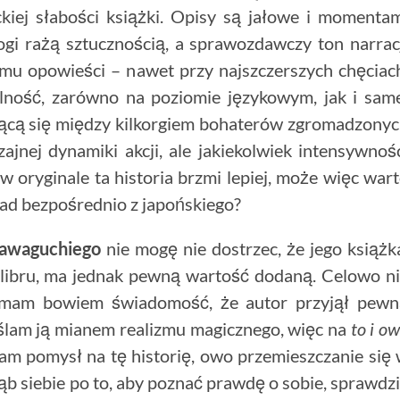
kiej słabości książki. Opisy są jałowe i momenta
ogi rażą sztucznością, a sprawozdawczy ton narrac
tmu opowieści – nawet przy najszczerszych chęciac
alność, zarówno na poziomie językowym, jak i sam
wającą się między kilkorgiem bohaterów zgromadzony
jnej dynamiki akcji, ale jakiekolwiek intensywnoś
e w oryginale ta historia brzmi lepiej, może więc war
ład bezpośrednio z japońskiego?
awaguchiego
nie mogę nie dostrzec, że jego książk
 kalibru, ma jednak pewną wartość dodaną. Celowo n
, mam bowiem świadomość, że autor przyjął pew
ślam ją mianem realizmu magicznego, więc na
to i o
m pomysł na tę historię, owo przemieszczanie się
łąb siebie po to, aby poznać prawdę o sobie, sprawdz