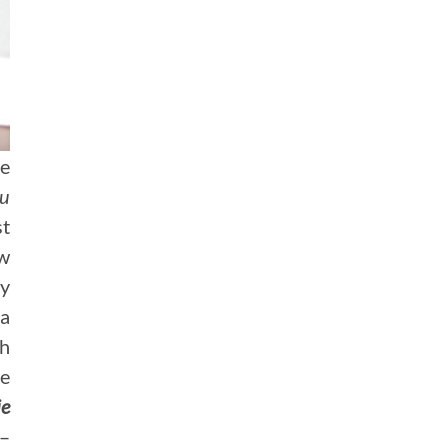
e
mu
st
 w
ry
ta
ch
ie
ie
 –