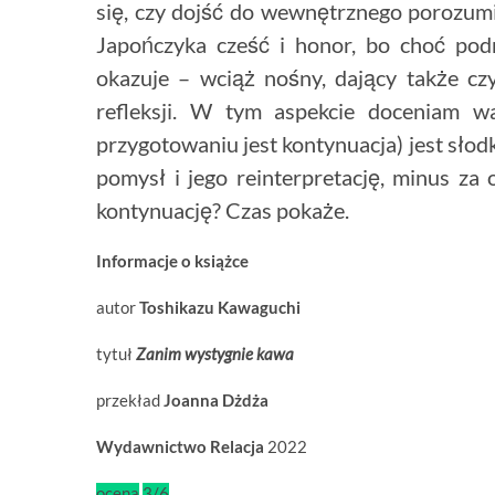
się, czy dojść do wewnętrznego porozum
Japończyka cześć i honor, bo choć pod
okazuje – wciąż nośny, dający także cz
refleksji. W tym aspekcie doceniam wa
przygotowaniu jest kontynuacja) jest słodko
pomysł i jego reinterpretację, minus za
kontynuację? Czas pokaże.
Informacje o książce
autor
Toshikazu
Kawaguchi
tytuł
Zanim wystygnie kawa
przekład
Joanna Dżdża
Wydawnictwo
Relacja
2022
ocena
3/6