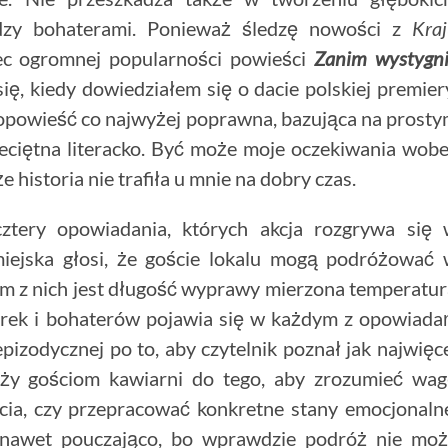
ędzy bohaterami. Ponieważ śledzę nowości z
Kra
ec ogromnej popularności powieści
Zanim
wystygn
ię, kiedy dowiedziałem się o dacie polskiej premier
o opowieść co najwyżej poprawna, bazująca na prost
eciętna literacko. Być może moje oczekiwania wob
 historia nie trafiła u mnie na dobry czas.
ztery opowiadania, których akcja rozgrywa się
miejska głosi, że goście lokalu mogą podróżować
dnym z nich jest długość wyprawy mierzona temperatu
rek i bohaterów pojawia się w każdym z opowiada
pizodycznej po to, aby czytelnik poznał jak najwięc
łuży gościom kawiarni do tego, aby zrozumieć wa
ia, czy przepracować konkretne stany emocjonaln
a nawet pouczająco, bo wprawdzie podróż nie mo