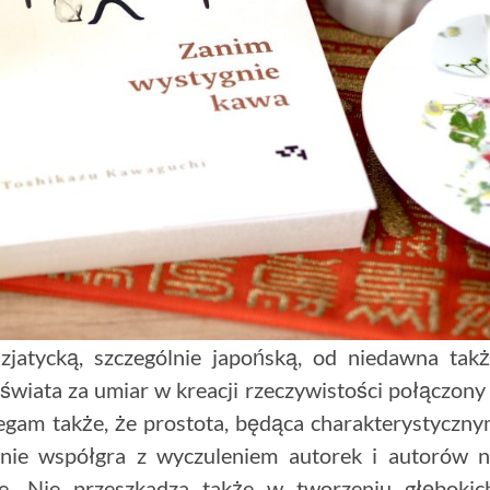
zjatycką, szczególnie japońską, od niedawna tak
 świata za umiar w kreacji rzeczywistości połączony
egam także, że prostota, będąca charakterystyczn
ealnie współgra z wyczuleniem autorek i autorów 
. Nie przeszkadza także w tworzeniu głębokic