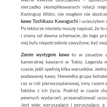
nierzadko skomplikowanych relacji mi
Kwitnącej Wiśni
, nie mogłem nie dostrz
kawa
Toshikazu
Kawaguchi
i ucieszyłem s
Po lekturze niestety muszę napisać, że t
i znany od dawna schemacie, do tego prz
niej były niepotrzebnie zawyżone, być może
Zanim wystygnie kawa
to w zasadzie c
kameralnej kawiarni w Tokio. Legenda 
czasie, jeśli spełnią kilka warunków. Je
podawanej kawy. Niewielka grupa bohate
raz w roli pierwszoplanowej, inny razem e
faktów z ich życia. Podróż w czasie s
pewnych wydarzeń, przeanalizować uczuc
Jest więc wzruszająco i poruszająco, 