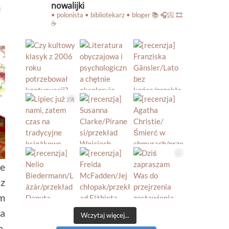
nowalijki
• polonista • bibliotekarz • bloger
📚 🎧📀 🎞️
☕️
że
 z
ym
na
Wczytaj więcej...
h,