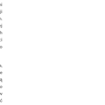
mi
ji
h.
ej
ch
ci
to
a,
ie
ną
wo
 w
ić