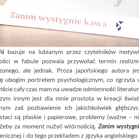
hi
bazuje na lubianym przez czytelników motywi
ności w fabule pozwala przywołać termin
realiz
nego, ale jednak. Proza japońskiego autora je
się ubogim portretem psychologicznym, co zgrzyta
iście cały czas mam na uwadze odmienność literatu
 czym innym jest dla mnie prostota w kreacji świa
nym zaś pozbawienie ich jakichkolwiek głębszy
staci są płaskie i papierowe, problemy (ważne – n
, żeby za moment nużyć wtórnością.
Zanim wystygn
enicznej i do tego przekładem z języka angielskiego