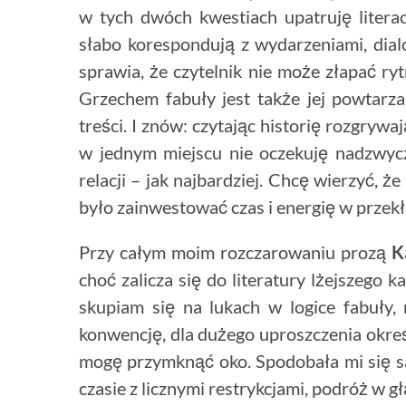
w tych dwóch kwestiach upatruję literac
słabo korespondują z wydarzeniami, dial
sprawia, że czytelnik nie może złapać ry
Grzechem fabuły jest także jej powtarz
treści. I znów: czytając historię rozgry
w jednym miejscu nie oczekuję nadzwycza
relacji – jak najbardziej. Chcę wierzyć, ż
było zainwestować czas i energię w przek
Przy całym moim rozczarowaniu prozą
K
choć zalicza się do literatury lżejszego
skupiam się na lukach w logice fabuły
konwencję, dla dużego uproszczenia okre
mogę przymknąć oko. Spodobała mi się sa
czasie z licznymi restrykcjami, podróż w g