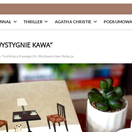
MINAŁ
THRILLER
AGATHA CHRISTIE
PODSUMOWAN
YSTYGNIE KAWA”
a
Toshikazu Kawaguchi
Wydawnictwo Relacja