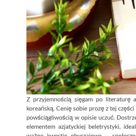
Z przyjemnością sięgam po literaturę a
koreańską. Cenię sobie prozę z tej części
powściągliwością w opisie uczuć. Dostrz
elementem azjatyckiej beletrystyki, id
ważne kwestie obyczajowo – społeczne