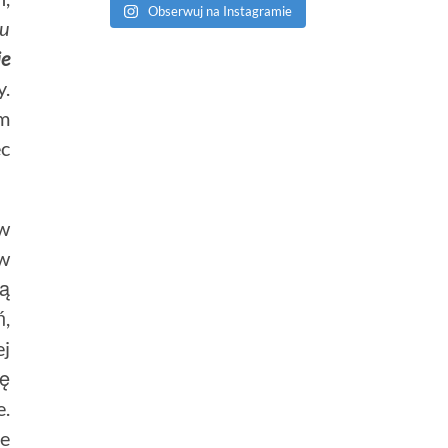
Obserwuj na Instagramie
ju
ie
y.
ym
ec
 w
 w
rą
ń,
ej
gę
e.
że