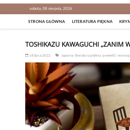
sobota, 08 sierpnia, 2026
STRONA GŁÓWNA
LITERATURA PIĘKNA
KRY
TOSHIKAZU KAWAGUCHI „ZANIM W
18 lipca 2022
Japonia
literatura piękna
powieść
recenzj