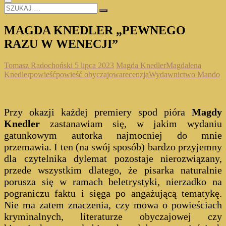
SZUKAJ
…
MAGDA KNEDLER „PEWNEGO
RAZU W WENECJI”
Tomasz Radochoński
5 lipca 2023
Magda Knedler
Magdalena
Knedler
powieść
powieść obyczajowa
recenzja
Wydawnictwo Mando
Przy okazji każdej premiery spod pióra
Magdy
Knedler
zastanawiam się, w jakim wydaniu
gatunkowym autorka najmocniej do mnie
przemawia. I ten (na swój sposób) bardzo przyjemny
dla czytelnika dylemat pozostaje nierozwiązany,
przede wszystkim dlatego, że pisarka naturalnie
porusza się w ramach beletrystyki, nierzadko na
pograniczu faktu i sięga po angażującą tematykę.
Nie ma zatem znaczenia, czy mowa o powieściach
kryminalnych, literaturze obyczajowej czy