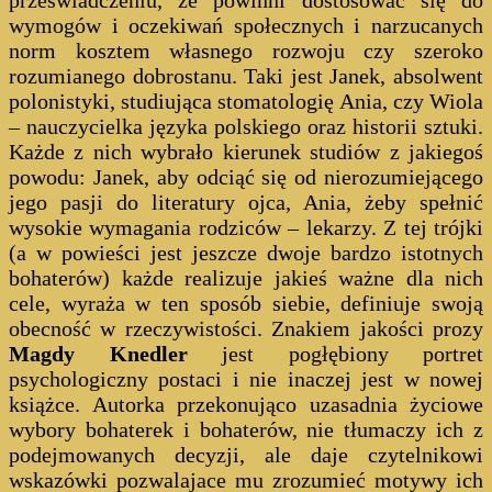
wymogów i oczekiwań społecznych i narzucanych
norm kosztem własnego rozwoju czy szeroko
rozumianego dobrostanu. Taki jest Janek, absolwent
polonistyki, studiująca stomatologię Ania, czy Wiola
– nauczycielka języka polskiego oraz historii sztuki.
Każde z nich wybrało kierunek studiów z jakiegoś
powodu: Janek, aby odciąć się od nierozumiejącego
jego pasji do literatury ojca, Ania, żeby spełnić
wysokie wymagania rodziców – lekarzy. Z tej trójki
(a w powieści jest jeszcze dwoje bardzo istotnych
bohaterów) każde realizuje jakieś ważne dla nich
cele, wyraża w ten sposób siebie, definiuje swoją
obecność w rzeczywistości. Znakiem jakości prozy
Magdy Knedler
jest pogłębiony portret
psychologiczny postaci i nie inaczej jest w nowej
książce. Autorka przekonująco uzasadnia życiowe
wybory bohaterek i bohaterów, nie tłumaczy ich z
podejmowanych decyzji, ale daje czytelnikowi
wskazówki pozwalajace mu zrozumieć motywy ich