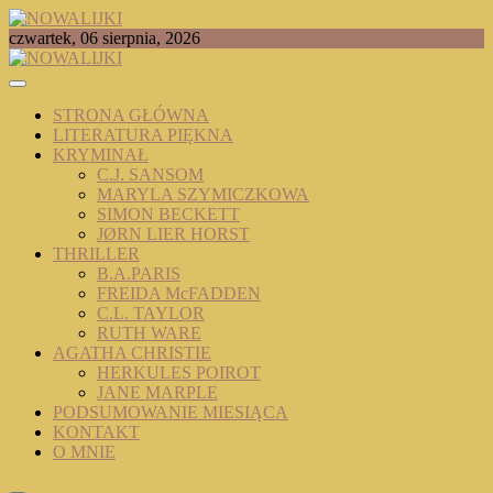
Skip
to
TOMASZ RADOCHOŃSKI PISZE O KSIĄŻKACH
czwartek, 06 sierpnia, 2026
content
NOWALIJKI
STRONA GŁÓWNA
LITERATURA PIĘKNA
KRYMINAŁ
C.J. SANSOM
MARYLA SZYMICZKOWA
SIMON BECKETT
JØRN LIER HORST
THRILLER
B.A.PARIS
FREIDA McFADDEN
C.L. TAYLOR
RUTH WARE
AGATHA CHRISTIE
HERKULES POIROT
JANE MARPLE
PODSUMOWANIE MIESIĄCA
KONTAKT
O MNIE