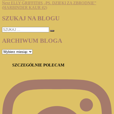
wpisu
Next
Next
ELLY GRIFFITHS „PS. DZIĘKI ZA ZBRODNIE”
post:
(HARBINDER KAUR #2)
SZUKAJ NA BLOGU
SZUKAJ
…
ARCHIWUM BLOGA
ARCHIWUM
BLOGA
SZCZEGÓLNIE POLECAM