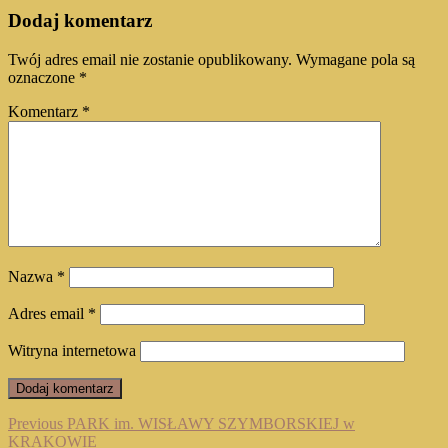
Dodaj komentarz
Twój adres email nie zostanie opublikowany.
Wymagane pola są
oznaczone
*
Komentarz
*
Nazwa
*
Adres email
*
Witryna internetowa
Nawigacja
Previous
Previous
PARK im. WISŁAWY SZYMBORSKIEJ w
post:
KRAKOWIE