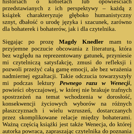
historiach o kobietach lub opowieściach
przedstawianych z ich perspektywy – każdą z
książek charakteryzuje głęboko humanistyczny
sznyt, dbałość o urodę języka i szacunek, zarówno
dla bohaterek i bohaterów, jak i dla czytelnika.
Sięgając po prozę
Magdy Knedler
mam to
przyjemne poczucie obcowania z literaturą, która
bez względu na reprezentowany gatunek, przyniesie
mi czytelniczą satysfakcję, zmusi do refleksji i
pozwoli przeżyć całą gamę emocji, ale bez wrażenia
nadmiernej egzaltacji. Takie odczucia towarzyszyły
mi podczas lektury
Pewnego razu w Wenecji
,
powieści obyczajowej, w której nie brakuje trafnych
spostrzeżeń na temat wchodzenia w dorosłość,
konsekwencji życiowych wyborów na różnych
płaszczyznach i wielu wzruszeń, dostarczanych
przez skomplikowane relacje między bohaterami.
Ważną częścią książki jest także Wenecja, do której
autorka powraca, zapraszając czytelnika do poznania