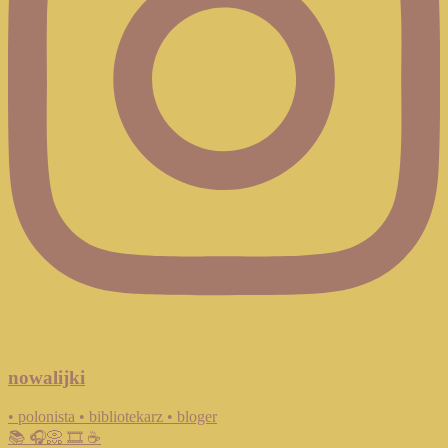
nowalijki
• polonista • bibliotekarz • bloger
📚 🎧📀 🎞️ ☕️