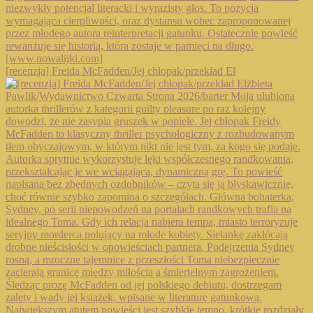
[recenzja] Freida McFadden/Jej chłopak/przekład El