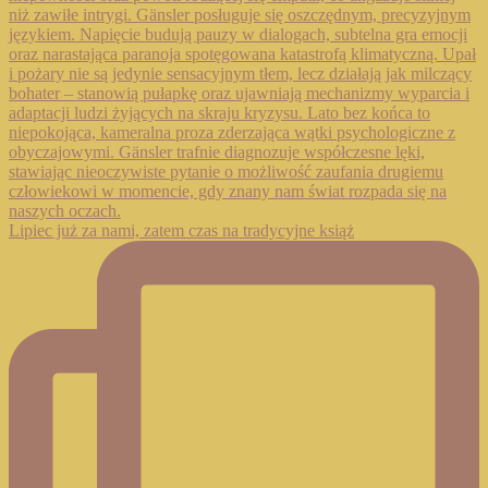
Lipiec już za nami, zatem czas na tradycyjne książ