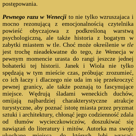
postępowania.
Pewnego razu w Wenecji
to nie tylko wzruszajaca i
mocno rezonującą z emocjonalnością czytelnika
powieść obyczajowa z podkreśloną warstwą
psychologiczną, ale także historia z bogatym w
zabytki miastem w tle. Choć może określenie
w tle
jest trochę nieadekwatne do tego, że Wenecja w
pewnym momencie urasta do rangi jeszcze jednej
bohaterki tej historii. Janek i Wiola nie tylko
spędzają w tym mieście czas, próbując zrozumieć,
co ich łaczy i dlaczego nie uda im się przekroczyć
pewnej granicy, ale także poznają to fascynujące
miejsce. Wędrują śladami weneckich duchów,
omijają najbardziej charakterystyczne atrakcje
turystyczne, aby poznać istotę miasta przez pryzmat
sztuki i architektury, chłonąć jego codzienność zdala
od tłumów wycieczkowiczów, doszukiwać się
nawiązań do literatury i mitów. Autorka ma swoje
ukochane miejsca, do których lubi wracać;