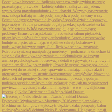
[recenzja] Nelio Biedermann/Lázár/przekład Danuta