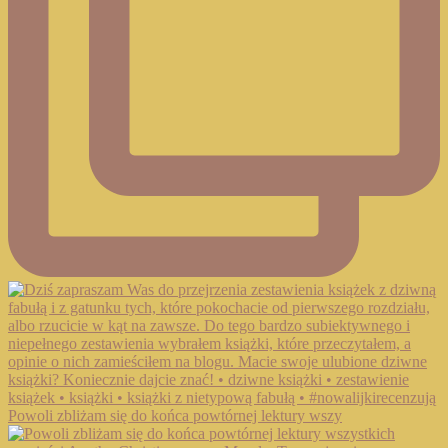
Powoli zbliżam się do końca powtórnej lektury wszy