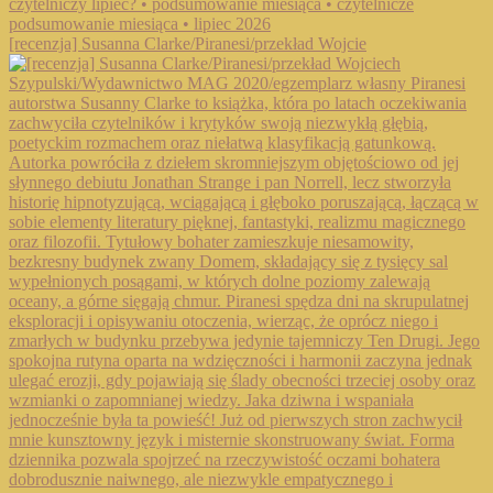
[recenzja] Susanna Clarke/Piranesi/przekład Wojcie