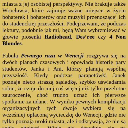
miasta z jej osobistej perspektywy. Nie brakuje także
Wrocławia, które zajmuje ważne miejsce w życiu
bohaterek i bohaterów oraz muzyki przenoszącej ich
do studenckiej przeszłości. Podejrzewam, że podczas
lektury, podobnie jak mi, będą Wam wybrzmiewać w
głowie piosenki
Radiohead
,
Des’ree
czy
4 Non
Blondes
.
Fabuła
Pewnego razu w Wenecji
rozgrywa się na
dwóch planach czasowych i opowiada historię pary
studentów, Janka i Ani, którzy planują wspólną
przyszłość. Kiedy podczas parapetówki Janek
poznaje nieco straszą sąsiadkę, szybko uświadamia
sobie, że czuje do niej coś więcej niż tylko przelotne
zauroczenie, choć trudno uznać ich pierwsze
spotkanie za udane. W wyniku pewnych komplikacji
organizacyjnych tych dwoje wybiera się na
wcześniej opłaconą wycieczkę do Wenecji, gdzie nie
tylko poznają uroki miasta, ale i odkrywają, że nie są
sobie obojętni. Wiola nie decyduje się na