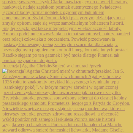
[recenzja] Agatha Christie/Śmierć w chmurach/przek