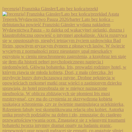
[recenzja] Franziska Gänsler/Lato bez końca/przekł