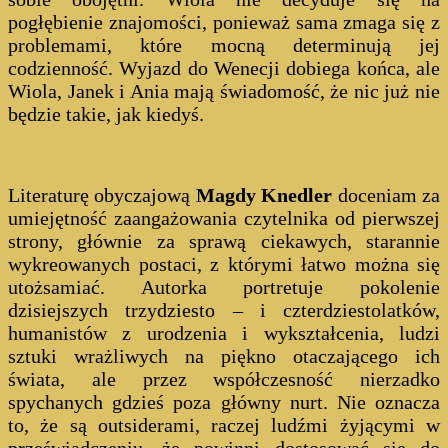
pogłębienie znajomości, ponieważ sama zmaga się z
problemami, które mocną determinują jej
codzienność. Wyjazd do Wenecji dobiega końca, ale
Wiola, Janek i Ania mają świadomość, że nic już nie
będzie takie, jak kiedyś.
Literaturę obyczajową
Magdy Knedler
doceniam za
umiejętność zaangażowania czytelnika od pierwszej
strony, głównie za sprawą ciekawych, starannie
wykreowanych postaci, z którymi łatwo można się
utożsamiać. Autorka portretuje pokolenie
dzisiejszych trzydziesto – i czterdziestolatków,
humanistów z urodzenia i wykształcenia, ludzi
sztuki wrażliwych na piękno otaczającego ich
świata, ale przez współczesność nierzadko
spychanych gdzieś poza główny nurt. Nie oznacza
to, że są outsiderami, raczej ludźmi żyjącymi w
przeświadczeniu, że powinni dostosować się do