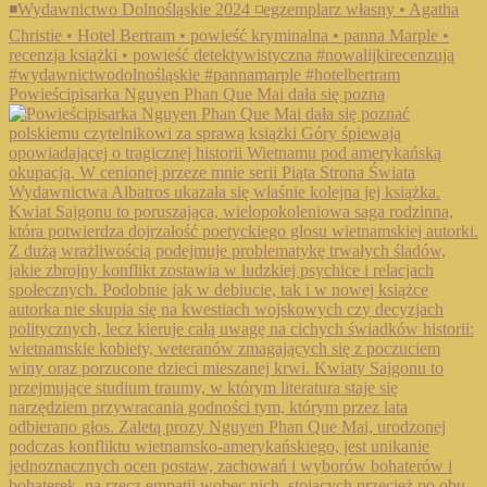
Powieścipisarka Nguyen Phan Que Mai dała się pozna