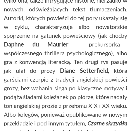
tylko ona, także intrygujące historie, nierzadko w
nowych, odświeżających tekst tłumaczeniach.
Autorki, których powieści do tej pory ukazały się
w cyklu, charakteryzuje albo nowatorskie
spojrzenie na gatunek powieściowy (jak choćby
Daphne du Maurier
– prekursorka
współczesnego thrillera psychologicznego), albo
gra z konwencją literacką. Ten drugi rys pasuje
jak ulał do prozy
Diane Setterfield
, która
garściami czerpie z tradycji angielskiej powieści
grozy, bez wahania sięga po klasyczne motywy i
podąża śladami koleżanek po piórze, które nadały
ton angielskiej prozie z przełomu XIX i XX wieku.
Albo kolegów, ponieważ opublikowane w nowym
przekładzie i pod innym tytułem,
Czarne skrzydła