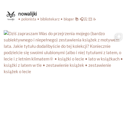
nowalijki
• polonista • bibliotekarz • bloger
📚 🎧📀 🎞️ ☕️