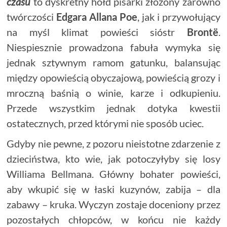
czasu
to dyskretny hołd pisarki złożony zarówno
twórczości
Edgara Allana Poe
, jak i przywołujący
na myśl klimat powieści sióstr
Brontë
.
Niespiesznie prowadzona fabuła wymyka się
jednak sztywnym ramom gatunku, balansując
między opowieścią obyczajową, powieścią grozy i
mroczną baśnią o winie, karze i odkupieniu.
Przede wszystkim jednak dotyka kwestii
ostatecznych, przed którymi nie sposób uciec.
Gdyby nie pewne, z pozoru nieistotne zdarzenie z
dzieciństwa, kto wie, jak potoczyłyby się losy
Williama Bellmana. Główny bohater powieści,
aby wkupić się w łaski kuzynów, zabija – dla
zabawy – kruka. Wyczyn zostaje doceniony przez
pozostałych chłopców, w końcu nie każdy