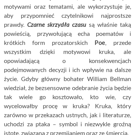
motywami oraz tematami, ale wykorzystuje je,
aby przypomnieć czytelnikowi najprostsze
prawdy.
Czarne skrzydła czasu
są właśnie taką
powieścią, przywołującą echa poematów i
krótkich form prozatorskich
Poe
, przede
wszystkim dzięki motywowi kruka, ale
opowiadającą o konsekwencjach
podejmowanych decyzji i ich wpływie na dalsze
życie. Gdyby główny bohater William Bellman
wiedział, że bezsensowne odebranie życia będzie
tak wiele go kosztowało, kto wie, czy
wycelowałby procę w kruka? Kruka, który
zarówno w przekazach ustnych, jak i literaturze,
uchodzi za ptaka – symbol i niezwykle groźną
istotę, związaną z przemijaniem oraz ze śmiercią.