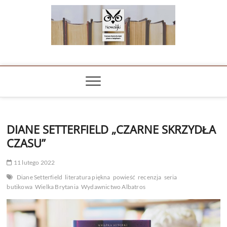
Skip
to
content
NOWALIJKI
TOMASZ RADOCHOŃSKI PISZE O KSIĄŻKACH
DIANE SETTERFIELD „CZARNE SKRZYDŁA
CZASU”
11 lutego 2022
Diane Setterfield
literatura piękna
powieść
recenzja
seria
butikowa
Wielka Brytania
Wydawnictwo Albatros