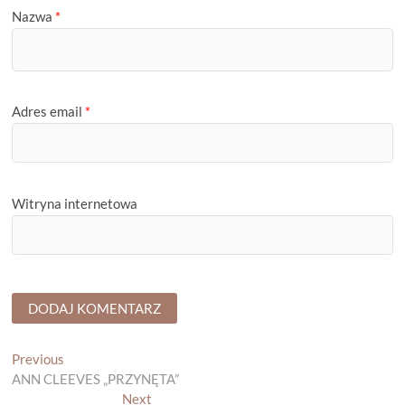
Nazwa
*
Adres email
*
Witryna internetowa
Nawigacja
Previous
Previous
post:
ANN CLEEVES „PRZYNĘTA”
wpisu
Next
Next