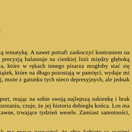
e
ekką tematykę. A nawet potrafi zaskoczyć kontrastem na
precyzją balansuje na cienkiej linii między głęboką
ia, które w rękach innego pisarza mogłoby stać się
iążek, które na długo pozostają w pamięci; wydaje mi
, może z gatunku tych nieco depresyjnych, ale jednak
rt, mając na sobie swoją najlepszą sukienkę i brak
staniu, czuje, że jej historia dobiegła końca. Los ma
tawne, trwające tydzień wesele. Zamiast samotności,
nik ma prawo zauważyć, że obie kobiety są swoimi