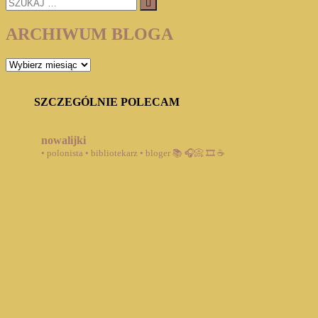
SZUKAJ
…
ARCHIWUM BLOGA
ARCHIWUM
BLOGA
SZCZEGÓLNIE POLECAM
nowalijki
• polonista • bibliotekarz • bloger
📚 🎧📀 🎞️ ☕️