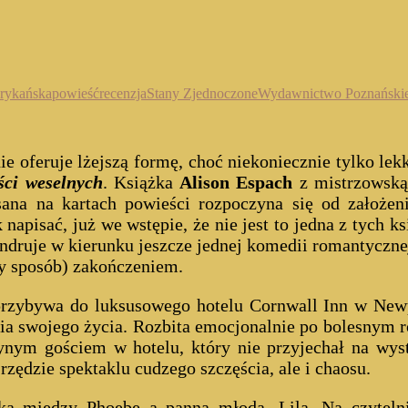
erykańska
powieść
recenzja
Stany Zjednoczone
Wydawnictwo Poznański
nie oferuje lżejszą formę, choć niekoniecznie tylko l
ci weselnych
. Książka
Alison Espach
z mistrzowską 
sana na kartach powieści rozpoczyna się od założen
isać, już we wstępie, że nie jest to jedna z tych ks
ndruje w kierunku jeszcze jednej komedii romantycznej
y sposób) zakończeniem.
przybywa do luksusowego hotelu Cornwall Inn w Newpo
 swojego życia. Rozbita emocjonalnie po bolesnym roz
dynym gościem w hotelu, który nie przyjechał na wys
zędzie spektaklu cudzego szczęścia, ale i chaosu.
ika między Phoebe a panną młodą, Lilą. Na czytel