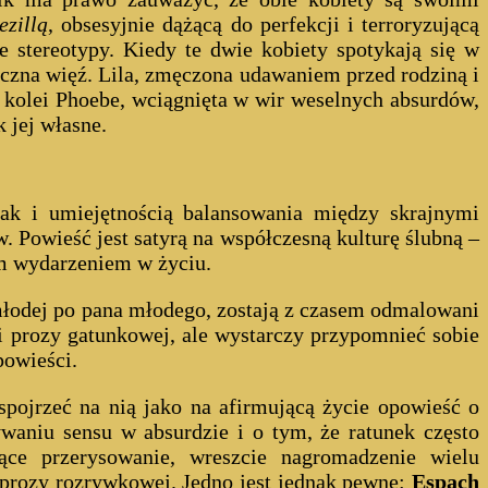
ezillą
, obsesyjnie dążącą do perfekcji i terroryzującą
e stereotypy. Kiedy te dwie kobiety spotykają się w
miczna więź. Lila, zmęczona udawaniem przed rodziną i
Z kolei Phoebe, wciągnięta w wir weselnych absurdów,
 jej własne.
ak i umiejętnością balansowania między skrajnymi
 Powieść jest satyrą na współczesną kulturę ślubną –
m wydarzeniem w życiu.
 młodej po pana młodego, zostają z czasem odmalowani
cji prozy gatunkowej, ale wystarczy przypomnieć sobie
powieści.
spojrzeć na nią jako na afirmującą życie opowieść o
waniu sensu w absurdzie i o tym, że ratunek często
ące przerysowanie, wreszcie nagromadzenie wielu
 prozy rozrywkowej. Jedno jest jednak pewne:
Espach