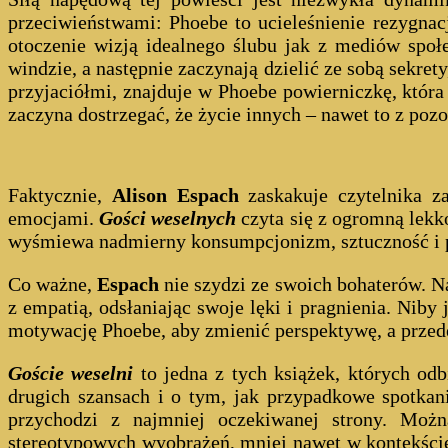
przeciwieństwami: Phoebe to ucieleśnienie rezygnac
otoczenie wizją idealnego ślubu jak z mediów spo
windzie, a następnie zaczynają dzielić ze sobą sekre
przyjaciółmi, znajduje w Phoebe powierniczkę, która
zaczyna dostrzegać, że życie innych – nawet to z pozo
Faktycznie,
Alison Espach
zaskakuje czytelnika z
emocjami.
Gości weselnych
czyta się z ogromną lekk
wyśmiewa nadmierny konsumpcjonizm, sztuczność i pr
Co ważne,
Espach
nie szydzi ze swoich bohaterów. N
z empatią, odsłaniając swoje lęki i pragnienia. Niby
motywację Phoebe, aby zmienić perspektywę, a przed
Goście weselni
to jedna z tych książek, których odb
drugich szansach i o tym, jak przypadkowe spotkan
przychodzi z najmniej oczekiwanej strony. Możn
stereotypowych wyobrażeń, mniej nawet w kontekście