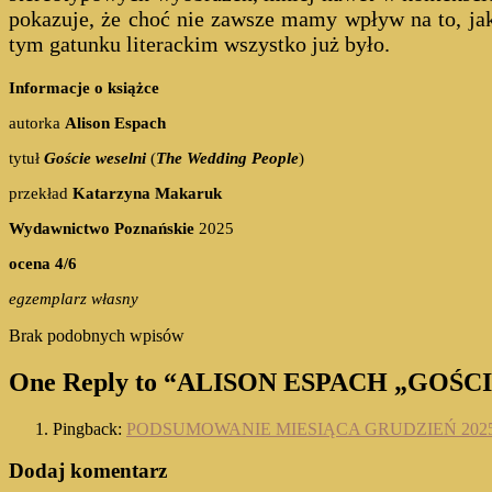
pokazuje, że choć nie zawsze mamy wpływ na to, jak 
tym gatunku literackim wszystko już było.
Informacje o książce
autorka
Alison Espach
tytuł
Goście weselni
(
The Wedding People
)
przekład
Katarzyna Makaruk
Wydawnictwo Poznańskie
2025
ocena 4/6
egzemplarz własny
Brak podobnych wpisów
One Reply to “ALISON ESPACH „GOŚC
Pingback:
PODSUMOWANIE MIESIĄCA GRUDZIEŃ 2025
Dodaj komentarz