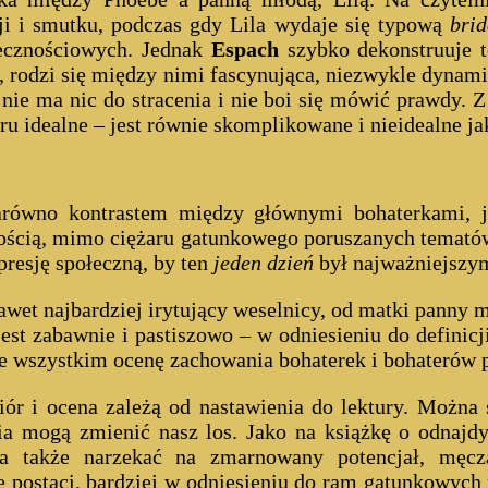
ji i smutku, podczas gdy Lila wydaje się typową
brid
łecznościowych. Jednak
Espach
szybko dekonstruuje t
ty, rodzi się między nimi fascynująca, niezwykle dyna
 nie ma nic do stracenia i nie boi się mówić prawdy. 
ru idealne – jest równie skomplikowane i nieidealne jak
arówno kontrastem między głównymi bohaterkami, j
ością, mimo ciężaru gatunkowego poruszanych tematów.
esję społeczną, by ten
jeden dzień
był najważniejszy
awet najbardziej irytujący weselnicy, od matki panny
 jest zabawnie i pastiszowo – w odniesieniu do defini
e wszystkim ocenę zachowania bohaterek i bohaterów 
iór i ocena zależą od nastawienia do lektury. Można 
ia mogą zmienić nasz los. Jako na książkę o odnajdy
a także narzekać na zmarnowany potencjał, męcz
 postaci, bardziej w odniesieniu do ram gatunkowych