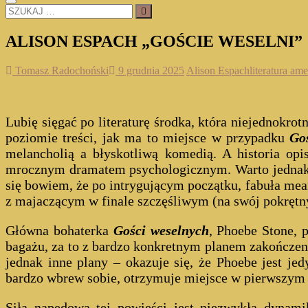
SZUKAJ
…
ALISON ESPACH „GOŚCIE WESELNI”
Tomasz Radochoński
9 grudnia 2025
Alison Espach
literatura am
Lubię sięgać po literaturę środka, która niejednokrot
poziomie treści, jak ma to miejsce w przypadku
Goś
melancholią a błyskotliwą komedią. A historia opi
mrocznym dramatem psychologicznym. Warto jednak nap
się bowiem, że po intrygującym początku, fabuła mea
z majaczącym w finale szczęśliwym (na swój pokrętn
Główna bohaterka
Gości weselnych
, Phoebe Stone, 
bagażu, za to z bardzo konkretnym planem zakończenia
jednak inne plany – okazuje się, że Phoebe jest je
bardzo wbrew sobie, otrzymuje miejsce w pierwszym r
Siłą napędową tej powieści jest niezwykła dynam