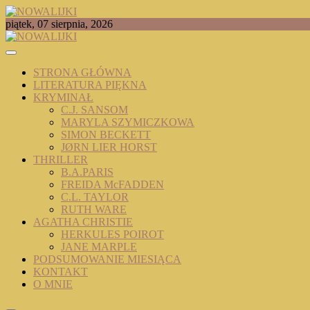
Skip
to
TOMASZ RADOCHOŃSKI PISZE O KSIĄŻKACH
piątek, 07 sierpnia, 2026
content
NOWALIJKI
STRONA GŁÓWNA
LITERATURA PIĘKNA
KRYMINAŁ
C.J. SANSOM
MARYLA SZYMICZKOWA
SIMON BECKETT
JØRN LIER HORST
THRILLER
B.A.PARIS
FREIDA McFADDEN
C.L. TAYLOR
RUTH WARE
AGATHA CHRISTIE
HERKULES POIROT
JANE MARPLE
PODSUMOWANIE MIESIĄCA
KONTAKT
O MNIE