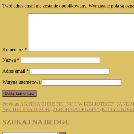
Twój adres email nie zostanie opublikowany.
Wymagane pola są ozn
Komentarz
*
Nazwa
*
Adres email
*
Witryna internetowa
Nawigacja
Previous
Previous
AGATHA CHRISTIE „NOC W BIBLIOTECE” (JANE M
Next
post:
Next
HELENA DIXON „ZBRODNIA I RUBIN” (KITTY UNDER
wpisu
post:
SZUKAJ NA BLOGU