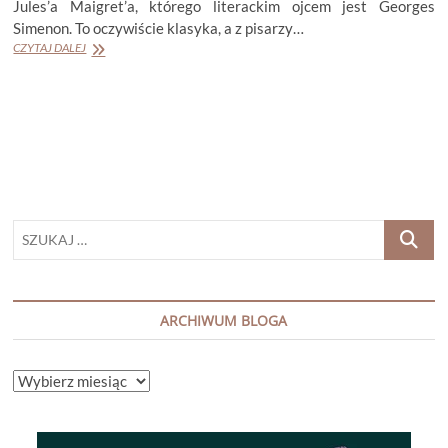
Jules’a Maigret’a, którego literackim ojcem jest Georges
Simenon. To oczywiście klasyka, a z pisarzy…
OLIVIER
CZYTAJ DALEJ
NOREK
„KOD
93”
SZUKAJ
…
ARCHIWUM BLOGA
ARCHIWUM
BLOGA