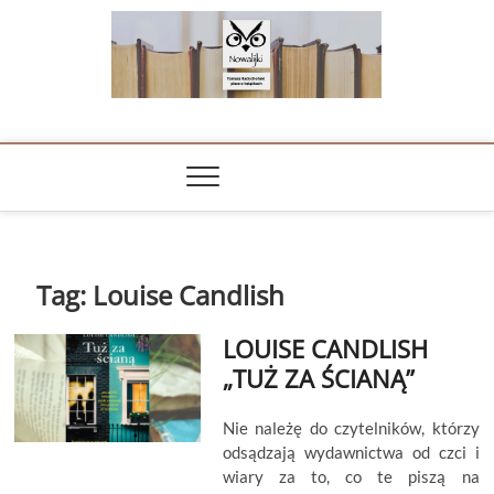
Skip
to
content
NOWALIJKI
TOMASZ RADOCHOŃSKI PISZE O KSIĄŻKACH
Tag:
Louise Candlish
LOUISE CANDLISH
„TUŻ ZA ŚCIANĄ”
Nie należę do czytelników, którzy
odsądzają wydawnictwa od czci i
wiary za to, co te piszą na