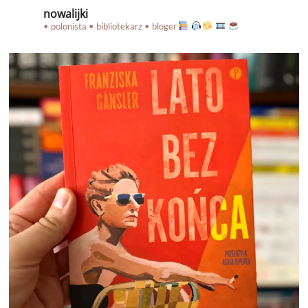
nowalijki
• polonista • bibliotekarz • bloger