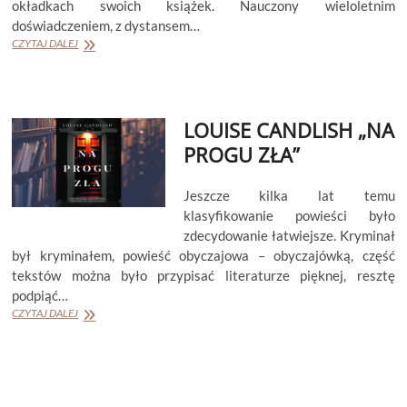
okładkach swoich książek. Nauczony wieloletnim
doświadczeniem, z dystansem…
LOUISE
CZYTAJ DALEJ
CANDLISH
„TUŻ
ZA
ŚCIANĄ”
LOUISE CANDLISH „NA
PROGU ZŁA”
Jeszcze kilka lat temu
klasyfikowanie powieści było
zdecydowanie łatwiejsze. Kryminał
był kryminałem, powieść obyczajowa – obyczajówką, część
tekstów można było przypisać literaturze pięknej, resztę
podpiąć…
LOUISE
CZYTAJ DALEJ
CANDLISH
„NA
PROGU
ZŁA”