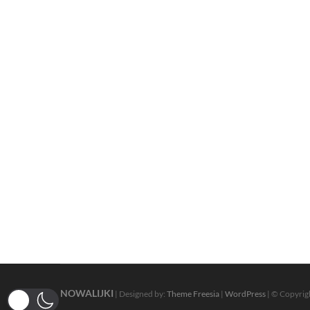
NOWALIJKI
| Designed by:
Theme Freesia
|
WordPress
| © Copyrigh