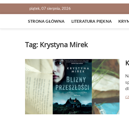
piątek, 07 sierpnia, 2026
STRONA GŁÓWNA
LITERATURA PIĘKNA
KRY
Tag:
Krystyna Mirek
K
N
s
dl
CZ