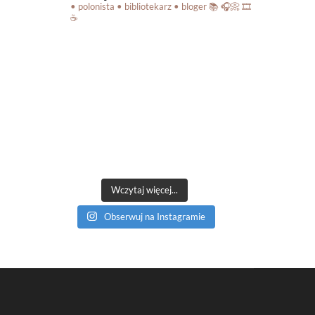
• polonista • bibliotekarz • bloger
📚 🎧📀 🎞️
☕️
Wczytaj więcej...
Obserwuj na Instagramie