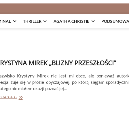
MINAŁ
THRILLER
AGATHA CHRISTIE
PODSUMOWAN
RYSTYNA MIREK „BLIZNY PRZESZŁOŚCI”
azwisko Krystyny Mirek nie jest mi obce, ale ponieważ autor
pecjalizuje się w prozie obyczajowej, po którą sięgam sporadyczni
atego nie miałem okazji poznać jej…
KRYSTYNA
YTAJ DALEJ
MIREK
„BLIZNY
PRZESZŁOŚCI”