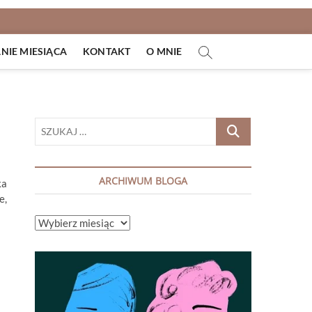
IE MIESIĄCA
KONTAKT
O MNIE
SZUKAJ
…
ARCHIWUM BLOGA
ka
e,
ARCHIWUM
BLOGA