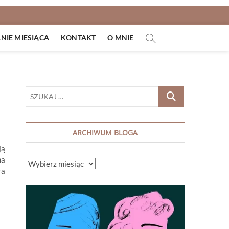
IE MIESIĄCA
KONTAKT
O MNIE
SZUKAJ
…
ARCHIWUM BLOGA
ją
na
ARCHIWUM
ra
BLOGA