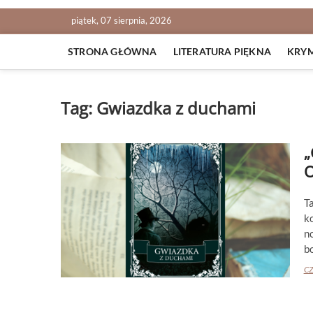
piątek, 07 sierpnia, 2026
STRONA GŁÓWNA
LITERATURA PIĘKNA
KRY
Tag:
Gwiazdka z duchami
„
T
k
n
b
CZ