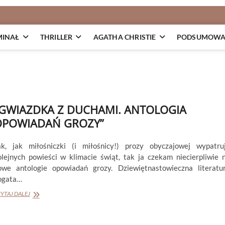
MINAŁ
THRILLER
AGATHA CHRISTIE
PODSUMOWAN
GWIAZDKA Z DUCHAMI. ANTOLOGIA
OPOWIADAŃ GROZY”
ak, jak miłośniczki (i miłośnicy!) prozy obyczajowej wypatru
olejnych powieści w klimacie świąt, tak ja czekam niecierpliwie 
owe antologie opowiadań grozy. Dziewiętnastowieczna literatu
ogata…
„GWIAZDKA
YTAJ DALEJ
Z
DUCHAMI.
ANTOLOGIA