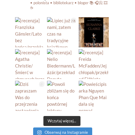
• polonista • bibliotekarz • bloger
📚 🎧📀 🎞️
☕️
Wczytaj więcej...
Obserwuj na Instagramie