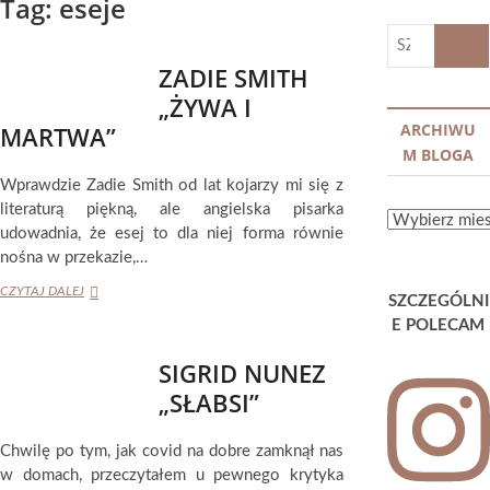
Tag:
eseje
SZUKA
…
ZADIE SMITH
„ŻYWA I
ARCHIWU
MARTWA”
M BLOGA
Wprawdzie Zadie Smith od lat kojarzy mi się z
literaturą piękną, ale angielska pisarka
ARCHIWUM
udowadnia, że esej to dla niej forma równie
BLOGA
nośna w przekazie,…
ZADIE
CZYTAJ DALEJ
SZCZEGÓLNI
SMITH
E POLECAM
„ŻYWA
I
SIGRID NUNEZ
MARTWA”
„SŁABSI”
Chwilę po tym, jak covid na dobre zamknął nas
w domach, przeczytałem u pewnego krytyka