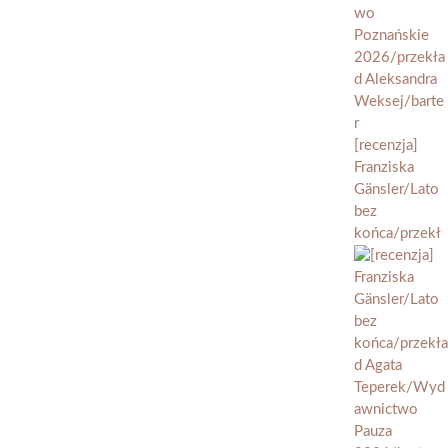
[recenzja]
Franziska
Gänsler/Lato
bez
końca/przekł