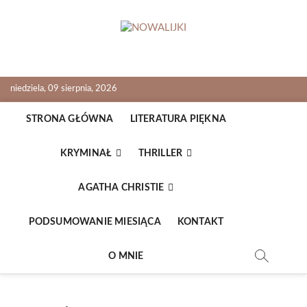
Skip
to
content
NOWALIJKI
TOMASZ RADOCHOŃSKI PISZE O KSIĄŻKACH
niedziela, 09 sierpnia, 2026
STRONA GŁÓWNA
LITERATURA PIĘKNA
KRYMINAŁ
THRILLER
AGATHA CHRISTIE
PODSUMOWANIE MIESIĄCA
KONTAKT
O MNIE