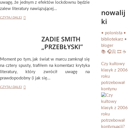
uwagę, że jednym z efektów lockdownu będzie
zalew literatury nawiązującej…
nowalij
SIGRID
CZYTAJ DALEJ
ki
NUNEZ
„SŁABSI”
• polonista •
ZADIE SMITH
bibliotekarz •
„PRZEBŁYSKI”
bloger
📚 🎧📀 🎞️ ☕️
Moment po tym, jak świat w marcu zamknął się
Czy kultowy
na cztery spusty, trafiłem na komentarz krytyka
klasyk z 2006
literatury, który zwrócił uwagę na
roku
prawdopodobny (i jak się…
potrzebował
ZADIE
CZYTAJ DALEJ
kontynu
SMITH
„PRZEBŁYSKI”