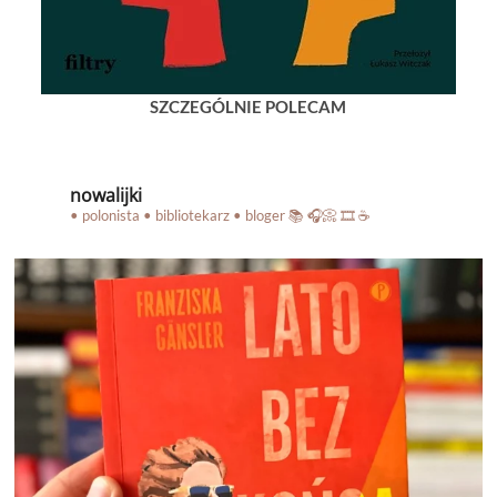
SZCZEGÓLNIE POLECAM
nowalijki
• polonista • bibliotekarz • bloger
📚 🎧📀 🎞️ ☕️