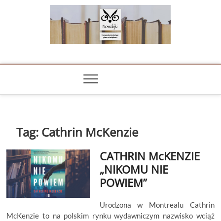
Skip
to
content
NOWALIJKI
TOMASZ RADOCHOŃSKI PISZE O KSIĄŻKACH
Tag:
Cathrin McKenzie
CATHRIN McKENZIE
„NIKOMU NIE
POWIEM”
Urodzona w Montrealu Cathrin
McKenzie to na polskim rynku wydawniczym nazwisko wciąż