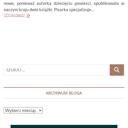
nowe, ponieważ autorka dziesięciu powieści, opublikowała w
naszym kraju dwie książki. Pisarka specjalizuje…
CATHRIN
CZYTAJ DALEJ
McKENZIE
„NIKOMU
NIE
POWIEM”
SZUKAJ
…
ARCHIWUM BLOGA
ARCHIWUM
BLOGA