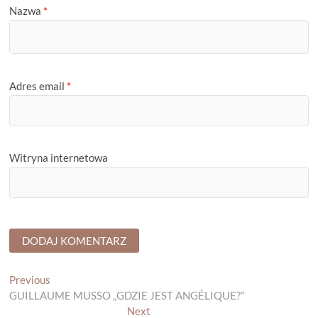
Nazwa
*
Adres email
*
Witryna internetowa
Nawigacja
Previous
Previous
post:
GUILLAUME MUSSO „GDZIE JEST ANGÉLIQUE?”
wpisu
Next
Next