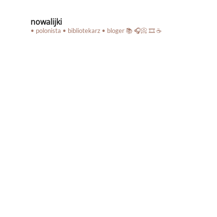
nowalijki
• polonista • bibliotekarz • bloger
📚 🎧📀 🎞️ ☕️