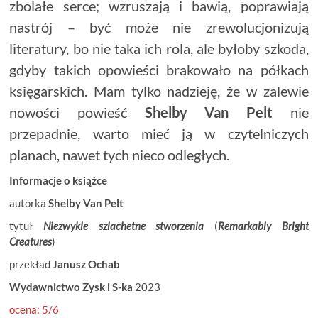
zbolałe serce; wzruszają i bawią, poprawiają
nastrój – być może nie zrewolucjonizują
literatury, bo nie taka ich rola, ale byłoby szkoda,
gdyby takich opowieści brakowało na półkach
księgarskich. Mam tylko nadzieję, że w zalewie
nowości powieść
Shelby Van Pelt
nie
przepadnie, warto mieć ją w czytelniczych
planach, nawet tych nieco odległych.
Informacje
o
książce
autorka
Shelby Van Pelt
tytuł
Niezwykle szlachetne stworzenia
(
Remarkably
Bright
Creatures
)
przekład
Janusz Ochab
Wydawnictwo Zysk i S-ka
2023
ocena: 5/6