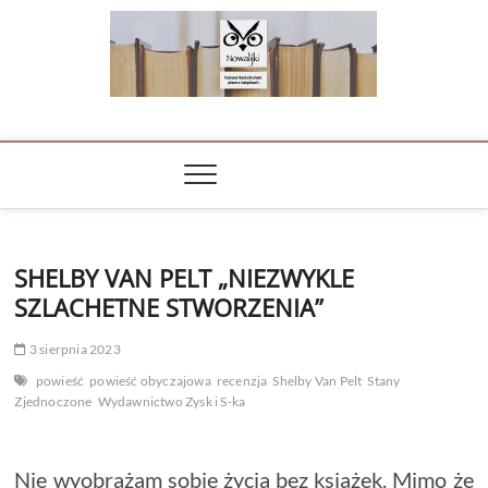
Skip
to
content
NOWALIJKI
TOMASZ RADOCHOŃSKI PISZE O KSIĄŻKACH
SHELBY VAN PELT „NIEZWYKLE
SZLACHETNE STWORZENIA”
3 sierpnia 2023
powieść
powieść obyczajowa
recenzja
Shelby Van Pelt
Stany
Zjednoczone
Wydawnictwo Zysk i S-ka
Nie wyobrażam sobie życia bez książek. Mimo że