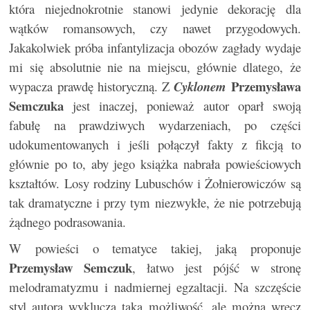
która niejednokrotnie stanowi jedynie dekorację dla
wątków romansowych, czy nawet przygodowych.
Jakakolwiek próba infantylizacja obozów zagłady wydaje
mi się absolutnie nie na miejscu, głównie dlatego, że
Przemysława
wypacza prawdę historyczną. Z
Cyklonem
Semczuka
jest inaczej, ponieważ autor oparł swoją
fabułę na prawdziwych wydarzeniach, po części
udokumentowanych i jeśli połączył fakty z fikcją to
głównie po to, aby jego książka nabrała powieściowych
kształtów. Losy rodziny Lubuschów i Żołnierowiczów są
tak dramatyczne i przy tym niezwykłe, że nie potrzebują
żądnego podrasowania.
W powieści o tematyce takiej, jaką proponuje
Przemysław Semczuk
, łatwo jest pójść w stronę
melodramatyzmu i nadmiernej egzaltacji. Na szczęście
styl autora wyklucza taką możliwość, ale można wręcz