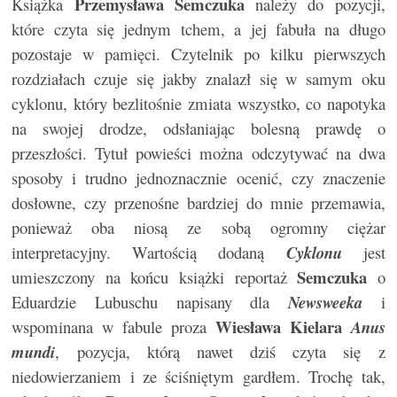
Przemysława Semczuka
Książka
należy do pozycji,
które czyta się jednym tchem, a jej fabuła na długo
pozostaje w pamięci. Czytelnik po kilku pierwszych
rozdziałach czuje się jakby znalazł się w samym oku
cyklonu, który bezlitośnie zmiata wszystko, co napotyka
na swojej drodze, odsłaniając bolesną prawdę o
przeszłości. Tytuł powieści można odczytywać na dwa
sposoby i trudno jednoznacznie ocenić, czy znaczenie
dosłowne, czy przenośne bardziej do mnie przemawia,
ponieważ oba niosą ze sobą ogromny ciężar
interpretacyjny. Wartością dodaną
Cyklonu
jest
Semczuka
umieszczony na końcu książki reportaż
o
Eduardzie Lubuschu napisany dla
Newsweeka
i
Wiesława Kielara
wspominana w fabule proza
Anus
mundi
, pozycja, którą nawet dziś czyta się z
niedowierzaniem i ze ściśniętym gardłem. Trochę tak,