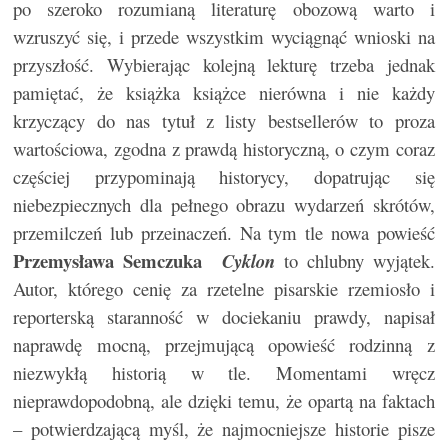
po szeroko rozumianą literaturę obozową warto i
wzruszyć się, i przede wszystkim wyciągnąć wnioski na
przyszłość. Wybierając kolejną lekturę trzeba jednak
pamiętać, że książka książce nierówna i nie każdy
krzyczący do nas tytuł z listy bestsellerów to proza
wartościowa, zgodna z prawdą historyczną, o czym coraz
częściej przypominają historycy, dopatrując się
niebezpiecznych dla pełnego obrazu wydarzeń skrótów,
przemilczeń lub przeinaczeń. Na tym tle nowa powieść
Przemysława Semczuka
Cyklon
to chlubny wyjątek.
Autor, którego cenię za rzetelne pisarskie rzemiosło i
reporterską staranność w dociekaniu prawdy, napisał
naprawdę mocną, przejmującą opowieść rodzinną z
niezwykłą historią w tle. Momentami wręcz
nieprawdopodobną, ale dzięki temu, że opartą na faktach
– potwierdzającą myśl, że najmocniejsze historie pisze