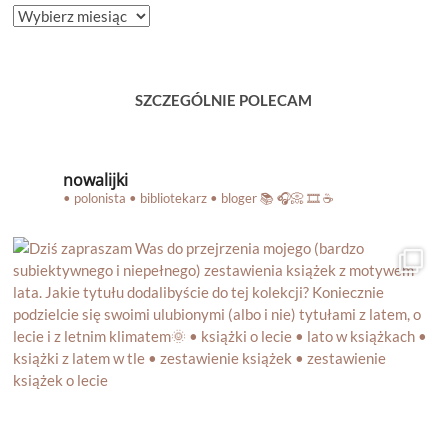
ARCHIWUM
BLOGA
SZCZEGÓLNIE POLECAM
nowalijki
• polonista • bibliotekarz • bloger
📚 🎧📀 🎞️ ☕️