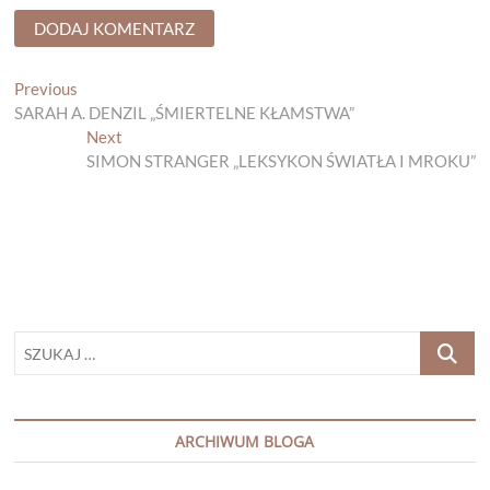
Nawigacja
Previous
Previous
post:
SARAH A. DENZIL „ŚMIERTELNE KŁAMSTWA”
wpisu
Next
Next
post:
SIMON STRANGER „LEKSYKON ŚWIATŁA I MROKU”
SZUKAJ
…
ARCHIWUM BLOGA