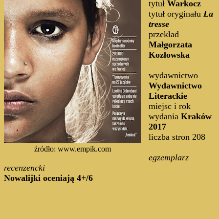
tytuł
Warkocz
tytuł oryginału
La
tresse
przekład
Małgorzata
Kozłowska
wydawnictwo
Wydawnictwo
Literackie
miejsc i rok
wydania
Kraków
2017
liczba stron 208
źródło: www.empik.com
egzemplarz
recenzencki
Nowalijki oceniają 4+/6