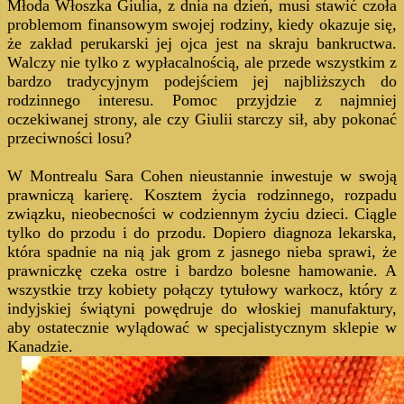
Młoda Włoszka Giulia, z dnia na dzień, musi stawić czoła
problemom finansowym swojej rodziny, kiedy okazuje się,
że zakład perukarski jej ojca jest na skraju bankructwa.
Walczy nie tylko z wypłacalnością
, ale przede wszystkim z
bardzo tradycyjnym podejściem jej najbliższych do
rodzinnego interesu. Pomoc przyjdzie z najmniej
oczekiwanej strony, ale czy Giulii starczy sił, aby pokonać
przeciwności losu?
W Montrealu Sara Cohen nieustannie inwestuje w swoją
prawniczą karierę. Kosztem życia rodzinnego, rozpadu
związku, nieobecności w codziennym życiu dzieci. Ciągle
tylko do przodu i do przodu. Dopiero diagnoza lekarska,
która spadnie na nią jak grom z jasnego nieba sprawi, że
prawniczkę czeka ostre i bardzo bolesne hamowanie. A
wszystkie trzy kobiety połączy tytułowy warkocz, który z
indyjskiej świątyni powędruje do włoskiej manufaktury,
aby ostatecznie wylądować w specjalistycznym sklepie w
Kanadzie.