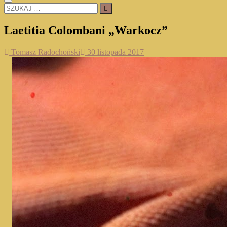
SZUKAJ
…
Laetitia Colombani „Warkocz”
Tomasz Radochoński
30 listopada 2017