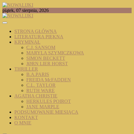
Skip
to
TOMASZ RADOCHOŃSKI PISZE O KSIĄŻKACH
piątek, 07 sierpnia, 2026
content
NOWALIJKI
STRONA GŁÓWNA
LITERATURA PIĘKNA
KRYMINAŁ
C.J. SANSOM
MARYLA SZYMICZKOWA
SIMON BECKETT
JØRN LIER HORST
THRILLER
B.A.PARIS
FREIDA McFADDEN
C.L. TAYLOR
RUTH WARE
AGATHA CHRISTIE
HERKULES POIROT
JANE MARPLE
PODSUMOWANIE MIESIĄCA
KONTAKT
O MNIE