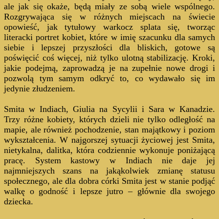
ale jak się okaże, będą miały ze sobą wiele wspólnego.
Rozgrywająca się w różnych miejscach na świecie
opowieść, jak tytułowy warkocz splata się, tworząc
literacki portret kobiet, które w imię szacunku dla samych
siebie i lepszej przyszłości dla bliskich, gotowe są
poświęcić coś więcej, niż tylko ulotną stabilizację. Kroki,
jakie podejmą, zaprowadzą je na zupełnie nowe drogi i
pozwolą tym samym odkryć to, co wydawało się im
jedynie złudzeniem.
Smita w Indiach, Giulia na Sycylii i Sara w Kanadzie.
Trzy różne kobiety, których dzieli nie tylko odległość na
mapie, ale również pochodzenie, stan majątkowy i poziom
wykształcenia. W najgorszej sytuacji życiowej jest Smita,
nietykalna, dalitka, która codziennie wykonuje poniżającą
pracę. System kastowy w Indiach nie daje jej
najmniejszych szans na jakąkolwiek zmianę statusu
społecznego, ale dla dobra córki Smita jest w stanie podjąć
walkę o godność i lepsze jutro – głównie dla swojego
dziecka.