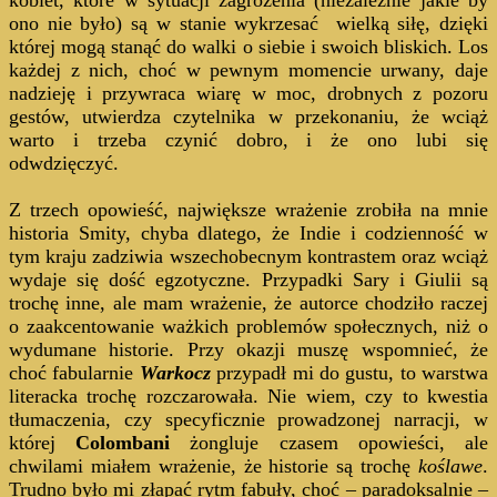
ono nie było) są w stanie wykrzesać wielką siłę, dzięki
której mogą stanąć do walki o siebie i swoich bliskich. Los
każdej z nich, choć w pewnym momencie urwany, daje
nadzieję i przywraca wiarę w moc, drobnych z pozoru
gestów, utwierdza czytelnika w przekonaniu, że wciąż
warto i trzeba czynić dobro, i że ono lubi się
odwdzięczyć.
Z trzech opowieść, największe wrażenie zrobiła na mnie
historia Smity, chyba dlatego, że Indie i codzienność w
tym kraju zadziwia wszechobecnym kontrastem oraz wciąż
wydaje się dość egzotyczne. Przypadki Sary i Giulii są
trochę inne, ale mam wrażenie, że autorce chodziło raczej
o zaakcentowanie ważkich problemów społecznych, niż o
wydumane historie. Przy okazji muszę wspomnieć, że
choć fabularnie
Warkocz
przypadł mi do gustu, to warstwa
literacka trochę rozczarowała. Nie wiem, czy to kwestia
tłumaczenia, czy specyficznie prowadzonej narracji, w
której
Colombani
żongluje czasem opowieści, ale
chwilami miałem wrażenie, że historie są trochę
koślawe
.
Trudno było mi złapać rytm fabuły, choć – paradoksalnie –