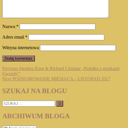
Nazwa
*
Adres email
*
Witryna internetowa
Nawigacja
Previous
Previous
Stephen King & Richard Chizmar „Pudełko z guzikami
post:
Gwendy”
wpisu
Next
Next
PODSUMOWANIE MIESIĄCA – LISTOPAD 2017
post:
SZUKAJ NA BLOGU
SZUKAJ
…
ARCHIWUM BLOGA
ARCHIWUM