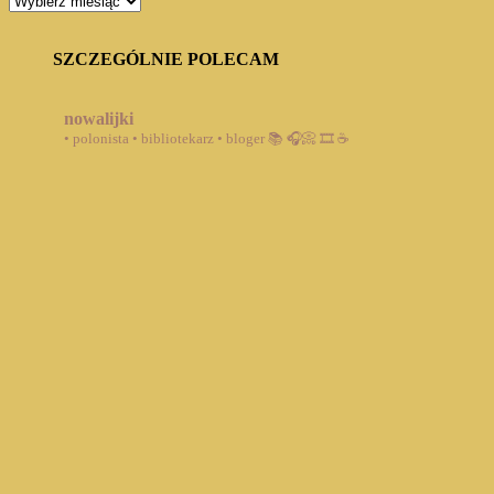
BLOGA
SZCZEGÓLNIE POLECAM
nowalijki
• polonista • bibliotekarz • bloger
📚 🎧📀 🎞️ ☕️