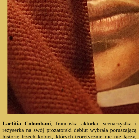
Laetitia Colombani
, francuska aktorka, scenarzystka i
reżyserka na swój prozatorski debiut wybrała poruszającą
historię trzech kobiet, których teoretycznie nic nie łączy,