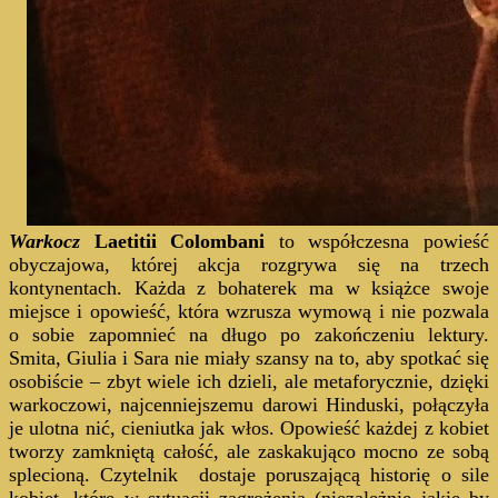
Warkocz
Laetitii Colombani
to współczesna powieść
obyczajowa, której akcja rozgrywa się na trzech
kontynentach. Każda z bohaterek ma w książce swoje
miejsce i opowieść, która wzrusza wymową i nie pozwala
o sobie zapomnieć na długo po zakończeniu lektury.
Smita, Giulia i Sara nie miały szansy na to, aby spotkać się
osobiście – zbyt wiele ich dzieli, ale metaforycznie, dzięki
warkoczowi, najcenniejszemu darowi Hinduski, połączyła
je ulotna nić, cieniutka jak włos. Opowieść każdej z kobiet
tworzy zamkniętą całość, ale zaskakująco mocno ze sobą
splecioną. Czytelnik dostaje poruszającą historię o sile
kobiet, które w sytuacji zagrożenia (niezależnie jakie by