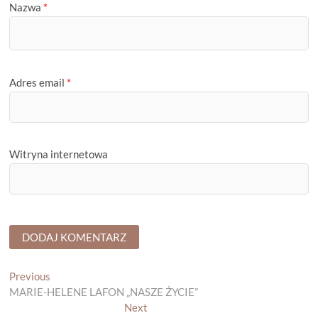
Nazwa
*
Adres email
*
Witryna internetowa
Nawigacja
Previous
Previous
post:
MARIE-HELENE LAFON „NASZE ŻYCIE”
wpisu
Next
Next