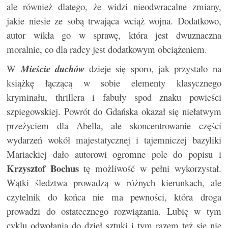
ale również dlatego, że widzi nieodwracalne zmiany,
jakie niesie ze sobą trwająca wciąż wojna. Dodatkowo,
autor wikła go w sprawę, która jest dwuznaczna
moralnie, co dla radcy jest dodatkowym obciążeniem.
W
Mieście duchów
dzieje się sporo, jak przystało na
książkę łączącą w sobie elementy klasycznego
kryminału, thrillera i fabuły spod znaku powieści
szpiegowskiej. Powrót do Gdańska okazał się niełatwym
przeżyciem dla Abella, ale skoncentrowanie części
wydarzeń wokół majestatycznej i tajemniczej bazyliki
Mariackiej dało autorowi ogromne pole do popisu i
Krzysztof Bochus
tę możliwość w pełni wykorzystał.
Wątki śledztwa prowadzą w różnych kierunkach, ale
czytelnik do końca nie ma pewności, która droga
prowadzi do ostatecznego rozwiązania. Lubię w tym
cyklu odwołania do dzieł sztuki i tym razem też się nie