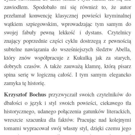
zawiodłem. Spodobało mi się również to, że autor
przełamał konwencję klasycznej powieści kryminalnej
wątkiem szpiegowskim, wprowadzając tym samym do
swojej fabuły pewną lekkość i dystans. Czytelnicy
znający poprzednie części cyklu dostrzegą z pewnością
subtelne nawiązania do wsześniejszych śledztw Abella,
który znów współpracuje z Kukulką jak za starych,
dobrych czasów. A także zauważą klamrę, którą pisarz
spina serię w logiczną całość. I tym samym elegancko
zamyka tę historię.
Krzysztof Bochus
przyzwyczaił swoich czytelników do
dbałości o język i styl swoich powieści, ciekawego tła
historycznego, udanego połączenia gatunków literackich,
wreszcie szacunku dla faktów. Pracując nad kolejnymi
tomami wypracował swój własny styl, dzięki czemu jego