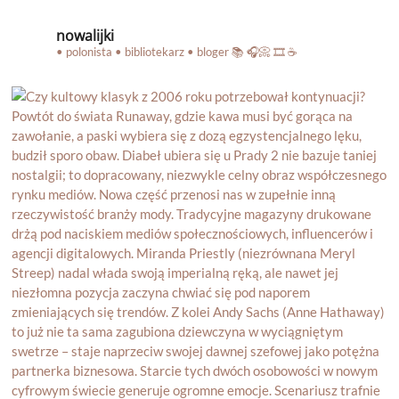
nowalijki
• polonista • bibliotekarz • bloger
📚 🎧📀 🎞️ ☕️