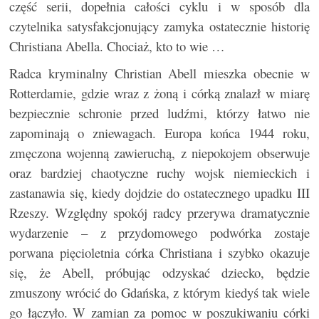
część serii, dopełnia całości cyklu i w sposób dla
czytelnika satysfakcjonujący zamyka ostatecznie historię
Christiana Abella. Chociaż, kto to wie …
Radca kryminalny Christian Abell mieszka obecnie w
Rotterdamie, gdzie wraz z żoną i córką znalazł w miarę
bezpiecznie schronie przed ludźmi, którzy łatwo nie
zapominają o zniewagach. Europa końca 1944 roku,
zmęczona wojenną zawieruchą, z niepokojem obserwuje
oraz bardziej chaotyczne ruchy wojsk niemieckich i
zastanawia się, kiedy dojdzie do ostatecznego upadku III
Rzeszy. Względny spokój radcy przerywa dramatycznie
wydarzenie – z przydomowego podwórka zostaje
porwana pięcioletnia córka Christiana i szybko okazuje
się, że Abell, próbując odzyskać dziecko, będzie
zmuszony wrócić do Gdańska, z którym kiedyś tak wiele
go łączyło. W zamian za pomoc w poszukiwaniu córki