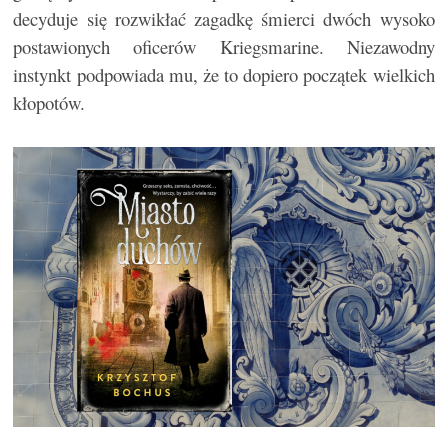
decyduje się rozwikłać zagadkę śmierci dwóch wysoko
postawionych oficerów Kriegsmarine. Niezawodny
instynkt podpowiada mu, że to dopiero początek wielkich
kłopotów.