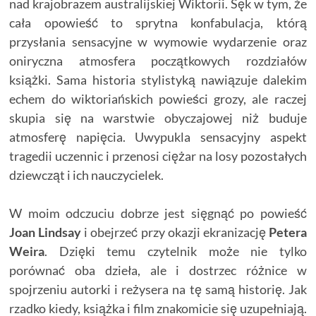
nad krajobrazem australijskiej Wiktorii. Sęk w tym, że
cała opowieść to sprytna konfabulacja, którą
przysłania sensacyjne w wymowie wydarzenie oraz
oniryczna atmosfera początkowych rozdziałów
książki. Sama historia stylistyką nawiązuje dalekim
echem do wiktoriańskich powieści grozy, ale raczej
skupia się na warstwie obyczajowej niż buduje
atmosferę napięcia. Uwypukla sensacyjny aspekt
tragedii uczennic i przenosi ciężar na losy pozostałych
dziewcząt i ich nauczycielek.
W moim odczuciu dobrze jest sięgnąć po powieść
Joan Lindsay
i obejrzeć przy okazji ekranizację
Petera
Weira
. Dzięki temu czytelnik może nie tylko
porównać oba dzieła, ale i dostrzec różnice w
spojrzeniu autorki i reżysera na tę samą historię. Jak
rzadko kiedy, książka i film znakomicie się uzupełniają.