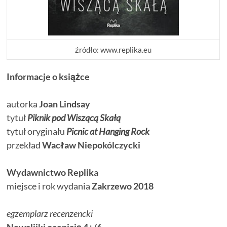
źródło: www.replika.eu
Informacje o książce
autorka
Joan Lindsay
tytuł
Piknik pod Wiszącą Skałą
tytuł oryginału
Picnic at Hanging Rock
przekład
Wacław Niepokólczycki
Wydawnictwo Replika
miejsce i rok wydania
Zakrzewo 2018
egzemplarz recenzencki
Nowalijki oceniają 4+/6