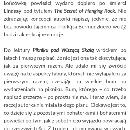
końcówkę powieści wydano dopiero po śmierci
Lindsay
pod tytułem
The Secret of Hanging Rock
. Nie
zdradzając koncepcji autorki napiszę jedynie, że nie
bez powodu tajemnica Trójkąta Bermudzkiego wciąż
budzi takie skrajne emocje.
Do lektury
Pikniku pod Wiszącą Skałą
wróciłem po
latach i muszę napisać, że nie jest ona tak ekscytująca,
jak za pierwszym razem. Ale udało mi się zwrócić
uwagę na te aspekty fabuły, których nie wyłapałem za
pierwszym razem, czekając na wielkie bum po
wydarzeniach na pikniku. Bum, którego – co trzeba
napisać szczerze – po prostu nie ma. I teraz wiem, że
raczej autorka nie miała takiego planu. Ciekawe jest to,
co dzieje się z pozostałymi bohaterkami i bohaterami
powieści po tym, jak z sobotniego wyjazdu powracają
do rzeczywistości. Z trudem utrzymywana w ryzach,