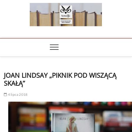
Skip
to
content
NOWALIJKI
TOMASZ RADOCHOŃSKI PISZE O KSIĄŻKACH
JOAN LINDSAY „PIKNIK POD WISZĄCĄ
SKAŁĄ”
4 lipca 2018