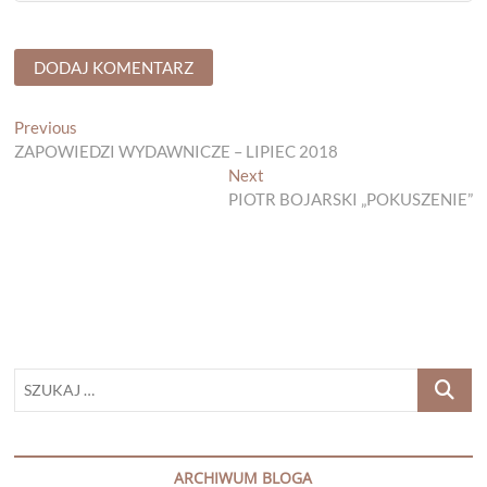
Nawigacja
Previous
Previous
post:
ZAPOWIEDZI WYDAWNICZE – LIPIEC 2018
wpisu
Next
Next
post:
PIOTR BOJARSKI „POKUSZENIE”
SZUKAJ
…
ARCHIWUM BLOGA