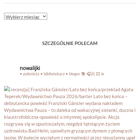
ARCHIWUM
BLOGA
SZCZEGÓLNIE POLECAM
nowalijki
• polonista • bibliotekarz • bloger
📚 🎧📀 🎞️ ☕️