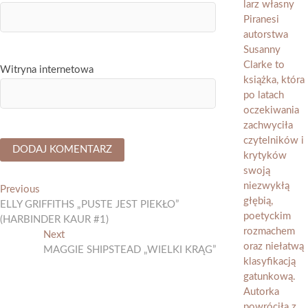
Witryna internetowa
Nawigacja
Previous
Previous
post:
ELLY GRIFFITHS „PUSTE JEST PIEKŁO”
wpisu
(HARBINDER KAUR #1)
Next
Next
post:
MAGGIE SHIPSTEAD „WIELKI KRĄG”