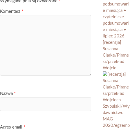
Wymagane pola są oznaczone
*
Komentarz
*
[recenzja]
Susanna
Clarke/Pirane
si/przekład
Wojcie
Nazwa
*
Adres email
*