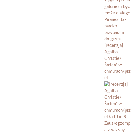
[recenzja]
Agatha
Christie/
Śmierć w
chmurach/prz
ek