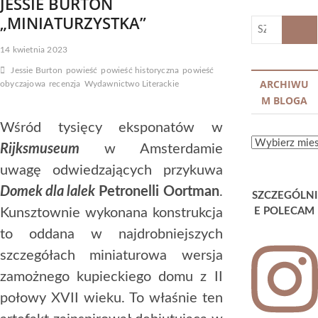
JESSIE BURTON
„MINIATURZYSTKA”
SZUKA
…
14 kwietnia 2023
Jessie Burton
powieść
powieść historyczna
powieść
ARCHIWU
obyczajowa
recenzja
Wydawnictwo Literackie
M BLOGA
Wśród tysięcy eksponatów w
ARCHIWUM
Rijksmuseum
w Amsterdamie
BLOGA
uwagę odwiedzających przykuwa
Domek dla lalek
Petronelli Oortman
.
SZCZEGÓLNI
Kunsztownie wykonana konstrukcja
E POLECAM
to oddana w najdrobniejszych
szczegółach miniaturowa wersja
zamożnego kupieckiego domu z II
połowy XVII wieku. To właśnie ten