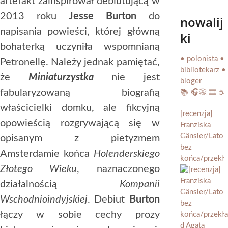
artefakt zainspirował debiutującą w
2013 roku
Jesse Burton
do
nowalij
napisania powieści, której główną
ki
bohaterką uczyniła wspomnianą
• polonista •
Petronellę. Należy jednak pamiętać,
bibliotekarz •
że
Miniaturzystka
nie jest
bloger
fabularyzowaną biografią
📚 🎧📀 🎞️ ☕️
właścicielki domku, ale fikcyjną
[recenzja]
opowieścią rozgrywającą się w
Franziska
Gänsler/Lato
opisanym z pietyzmem
bez
Amsterdamie końca
Holenderskiego
końca/przekł
Złotego Wieku
, naznaczonego
działalnością
Kompanii
Wschodnioindyjskiej
. Debiut
Burton
łączy w sobie cechy prozy