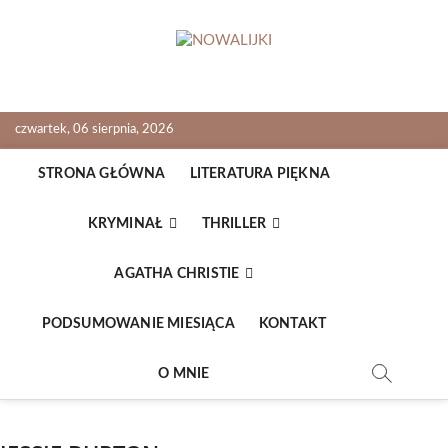
Skip
to
content
NOWALIJKI
TOMASZ RADOCHOŃSKI PISZE O KSIĄŻKACH
czwartek, 06 sierpnia, 2026
STRONA GŁÓWNA
LITERATURA PIĘKNA
KRYMINAŁ
THRILLER
AGATHA CHRISTIE
PODSUMOWANIE MIESIĄCA
KONTAKT
O MNIE