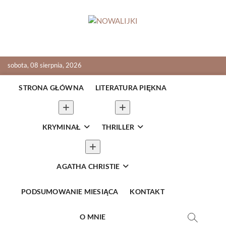
Skip
to
content
NOWALIJKI
TOMASZ RADOCHOŃSKI PISZE O KSIĄŻKACH
sobota, 08 sierpnia, 2026
STRONA GŁÓWNA
LITERATURA PIĘKNA
KRYMINAŁ
THRILLER
AGATHA CHRISTIE
PODSUMOWANIE MIESIĄCA
KONTAKT
O MNIE