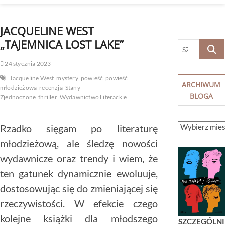
JACQUELINE WEST
„TAJEMNICA LOST LAKE”
SZUKA
…
24 stycznia 2023
Jacqueline West
mystery
powieść
powieść
ARCHIWUM
młodzieżowa
recenzja
Stany
BLOGA
Zjednoczone
thriller
Wydawnictwo Literackie
ARCHIWUM
Rzadko sięgam po literaturę
BLOGA
młodzieżową, ale śledzę nowości
wydawnicze oraz trendy i wiem, że
ten gatunek dynamicznie ewoluuje,
dostosowując się do zmieniającej się
rzeczywistości. W efekcie czego
kolejne książki dla młodszego
SZCZEGÓLNI