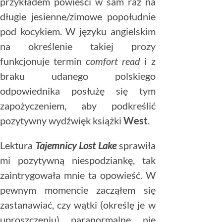
przykładem powieści w sam raz na
długie jesienne/zimowe popołudnie
pod kocykiem. W języku angielskim
na określenie takiej prozy
funkcjonuje termin
comfort read
i z
braku udanego polskiego
odpowiednika posłużę się tym
zapożyczeniem, aby podkreślić
pozytywny wydźwięk książki
West
.
Lektura
Tajemnicy Lost Lake
sprawiła
mi pozytywną niespodziankę, tak
zaintrygowała mnie ta opowieść. W
pewnym momencie zacząłem się
zastanawiać, czy wątki (określę je w
uproszczeniu) paranormalne nie