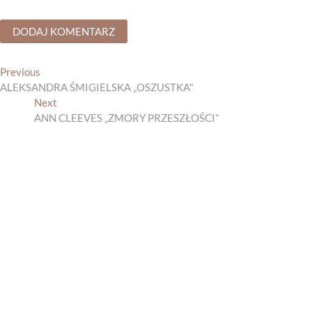
Nawigacja
Previous
Previous
post:
ALEKSANDRA ŚMIGIELSKA „OSZUSTKA”
wpisu
Next
Next
post:
ANN CLEEVES „ZMORY PRZESZŁOŚCI”