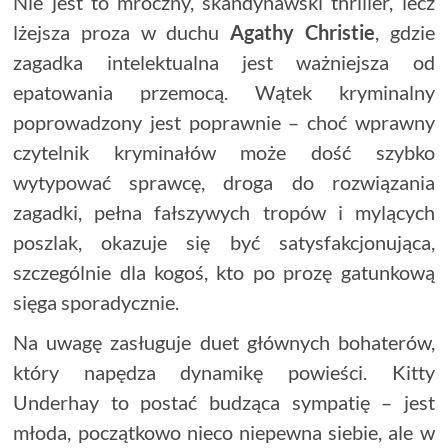
Nie jest to mroczny, skandynawski thriller, lecz
lżejsza proza w duchu
Agathy Christie
, gdzie
zagadka intelektualna jest ważniejsza od
epatowania przemocą. Wątek kryminalny
poprowadzony jest poprawnie – choć wprawny
czytelnik kryminałów może dość szybko
wytypować sprawcę, droga do rozwiązania
zagadki, pełna fałszywych tropów i mylących
poszlak, okazuje się być satysfakcjonująca,
szczególnie dla kogoś, kto po prozę gatunkową
sięga sporadycznie.
Na uwagę zasługuje duet głównych bohaterów,
który napędza dynamikę powieści. Kitty
Underhay to postać budząca sympatię – jest
młoda, początkowo nieco niepewna siebie, ale w