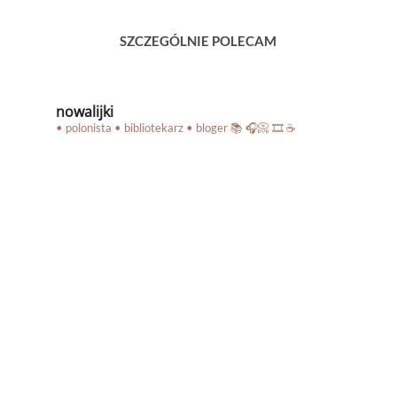
SZCZEGÓLNIE POLECAM
nowalijki
• polonista • bibliotekarz • bloger
📚 🎧📀 🎞️ ☕️