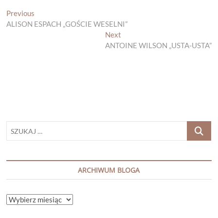
Nawigacja
Previous
Previous
post:
ALISON ESPACH „GOŚCIE WESELNI”
wpisu
Next
Next
post:
ANTOINE WILSON „USTA-USTA”
SZUKAJ
…
ARCHIWUM BLOGA
ARCHIWUM
BLOGA