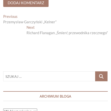
Nawigacja
Previous
Previous
post:
Przemysław Garczyński „Kelner”
wpisu
Next
Next
post:
Richard Flanagan „Śmierć przewodnika rzecznego”
SZUKAJ
…
ARCHIWUM BLOGA