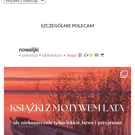
ARCHIWUM
BLOGA
SZCZEGÓLNIE POLECAM
nowalijki
• polonista • bibliotekarz • bloger