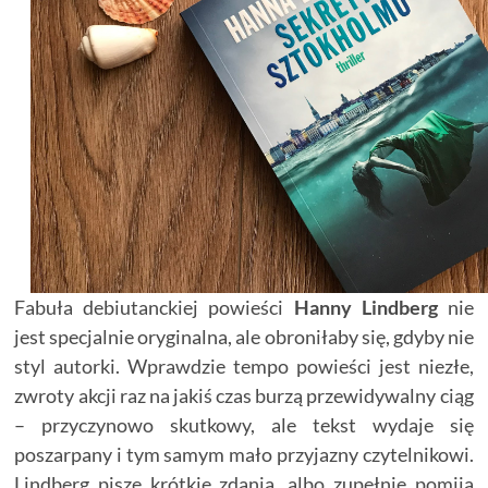
Fabuła debiutanckiej powieści
Hanny Lindberg
nie
jest specjalnie oryginalna, ale obroniłaby się, gdyby nie
styl autorki. Wprawdzie tempo powieści jest niezłe,
zwroty akcji raz na jakiś czas burzą przewidywalny ciąg
– przyczynowo skutkowy, ale tekst wydaje się
poszarpany i tym samym mało przyjazny czytelnikowi.
Lindberg pisze krótkie zdania, albo zupełnie pomija