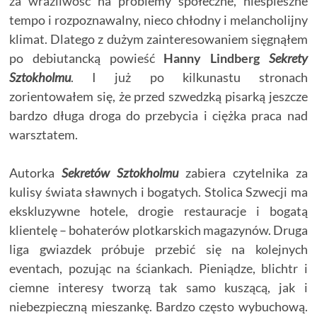
za wrażliwość na problemy społeczne, niespieszne
tempo i rozpoznawalny, nieco chłodny i melancholijny
klimat. Dlatego z dużym zainteresowaniem sięgnąłem
po debiutancką powieść
Hanny Lindberg
Sekrety
Sztokholmu
. I już po kilkunastu stronach
zorientowałem się, że przed szwedzką pisarką jeszcze
bardzo długa droga do przebycia i ciężka praca nad
warsztatem.
Autorka
Sekretów Sztokholmu
zabiera czytelnika za
kulisy świata sławnych i bogatych. Stolica Szwecji ma
ekskluzywne hotele, drogie restauracje i bogatą
klientelę – bohaterów plotkarskich magazynów. Druga
liga gwiazdek próbuje przebić się na kolejnych
eventach, pozując na ściankach. Pieniądze, blichtr i
ciemne interesy tworzą tak samo kuszącą, jak i
niebezpieczną mieszankę. Bardzo często wybuchową.