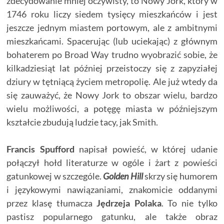
zdecydowanie mniej oczywisty, to Nowy Jork, który w
1746 roku liczy siedem tysięcy mieszkańców i jest
jeszcze jednym miastem portowym, ale z ambitnymi
mieszkańcami. Spacerując (lub uciekając) z głównym
bohaterem po Broad Way trudno wyobrazić sobie, że
kilkadziesiąt lat później przeistoczy się z zapyziałej
dziury w tętniącą życiem metropolię. Ale już wtedy da
się zauważyć, że Nowy Jork to obszar wielu, bardzo
wielu możliwości, a potęgę miasta w późniejszym
kształcie zbudują ludzie tacy, jak Smith.
Francis Spufford
napisał powieść, w której udanie
połączył hołd literaturze w ogóle i żart z powieści
gatunkowej w szczególe.
Golden Hill
skrzy się humorem
i językowymi nawiązaniami, znakomicie oddanymi
przez klasę tłumacza
Jędrzeja Polaka
. To nie tylko
pastisz popularnego gatunku, ale także obraz