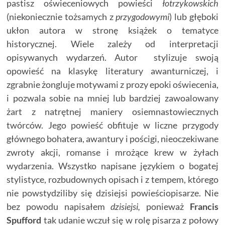
pastisz oświeceniowych powieści
łotrzykowskich
(niekoniecznie tożsamych z
przygodowymi
) lub głęboki
ukłon autora w stronę książek o tematyce
historycznej. Wiele zależy od interpretacji
opisywanych wydarzeń. Autor stylizuje swoją
opowieść na klasykę literatury awanturniczej, i
zgrabnie żongluje motywami z prozy epoki oświecenia,
i pozwala sobie na mniej lub bardziej zawoal
owany
żart z natrętnej maniery osiemnastowiecznych
twórców. Jego powieść obfituje w liczne przygody
głównego bohatera, awantury i pościgi, nieoczekiwane
zwroty akcji, romanse i mrożące krew w żyłach
wydarzenia. Wszystko napisane językiem o bogatej
stylistyce, rozbudownych opisach i z tempem, którego
nie powstydziliby się dzisiejsi powieściopisarze. Nie
bez powodu napisałem
dzisiejsi,
ponieważ
Francis
Spufford
tak udanie wczuł się w rolę pisarza z połowy