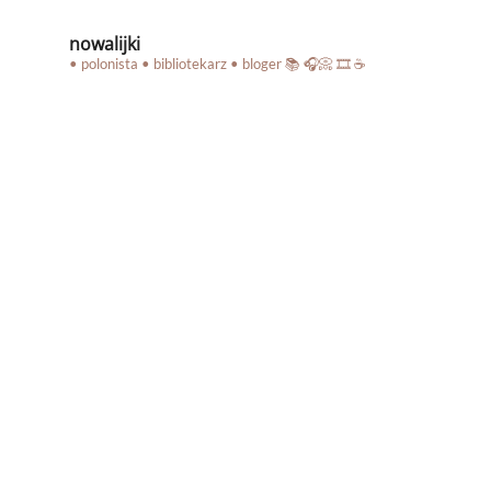
nowalijki
• polonista • bibliotekarz • bloger
📚 🎧📀 🎞️ ☕️