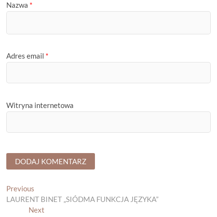
Nazwa
*
Adres email
*
Witryna internetowa
Nawigacja
Previous
Previous
post:
LAURENT BINET „SIÓDMA FUNKCJA JĘZYKA”
wpisu
Next
Next