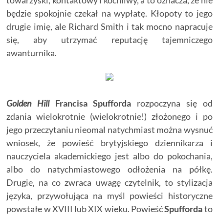
towarzyski, kontaktowy i kochliwy, a to oznacza, że nie
będzie spokojnie czekał na wypłatę. Kłopoty to jego
drugie imię, ale Richard Smith i tak mocno napracuje
się, aby utrzymać reputację tajemniczego
awanturnika.
Golden Hill
Francisa Spufforda
rozpoczyna się od
zdania wielokrotnie (wielokrotnie!) złożonego i po
jego przeczytaniu nieomal natychmiast można wysnuć
wniosek, że powieść brytyjskiego dziennikarza i
nauczyciela akademickiego jest albo do pokochania,
albo do natychmiastowego odłożenia na półkę.
Drugie, na co zwraca uwagę czytelnik, to stylizacja
języka, przywołująca na myśl powieści historyczne
powstałe w XVIII lub XIX wieku. Powieść
Spufforda
to