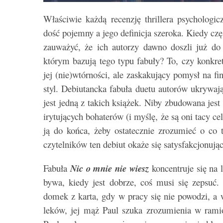
Właściwie każdą recenzję thrillera psychologi
dość pojemny a jego definicja szeroka. Kiedy częs
zauważyć, że ich autorzy dawno doszli już d
którym bazują tego typu fabuły? To, czy konkre
jej (nie)wtórności, ale zaskakujący pomysł na fi
styl. Debiutancka fabuła duetu autorów ukryw
jest jedną z takich książek. Niby zbudowana jest
irytujących bohaterów (i myślę, że są oni tacy c
ją do końca, żeby ostatecznie zrozumieć o co t
czytelników ten debiut okaże się satysfakcjonującą
Fabuła
Nic o mnie nie wiesz
koncentruje się na 
bywa, kiedy jest dobrze, coś musi się zepsuć
domek z karta, gdy w pracy się nie powodzi, a 
leków, jej mąż Paul szuka zrozumienia w rami