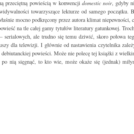
ną przeciętną powieścią w konwencji
domestic noir
, gdyby n
zewidywalności towarzyszące lekturze od samego początku. 
właśnie mocno podkręcony przez autora klimat niepewności, 
wieść na tle całej gamy tytułów literatury gatunkowej. Troc
 serialowych, ale trudno się temu dziwić, skoro połowa te
szy dla telewizji. I głównie od nastawienia czytelnika zależ
ę debiutanckiej powieści. Może nie polecę tej książki z wielk
y po nią sięgnąć, to kto wie, może okaże się (jednak) mił