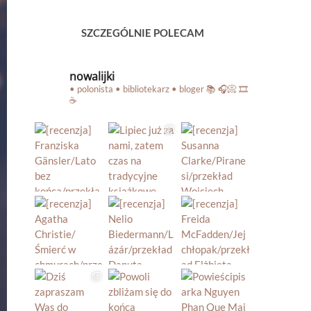
SZCZEGÓLNIE POLECAM
nowalijki
• polonista • bibliotekarz • bloger
📚 🎧📀 🎞️
☕️