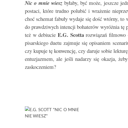
Nic o mnie wiesz
byłaby, być może, jeszcze jed
postaci, które trudno polubić i wrażenie niepr
choć schemat fabuły wydaje się dość wtórny, to 
do prawdziwych intencji bohaterów wyróżnia tę po
E.G. Scotta
też w debiucie
rozwiązań filmowo –
pisarskiego duetu zajmuje się opisaniem scenariu
czy kupuje tę konwencję, czy daruje sobie lektur
entuzjazmem, ale jeśli nadarzy się okazja, żeb
zaskoczeniem?