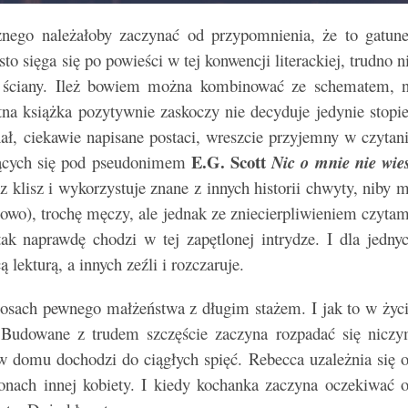
cznego należałoby zaczynać od przypomnienia, że to gatun
to sięga się po powieści w tej konwencji literackiej, trudno n
o ściany. Ileż bowiem można kombinować ze schematem, 
tna książka pozytywnie zaskoczy nie decyduje jedynie stopi
nał, ciekawie napisane postaci, wreszcie przyjemny w czytan
E.G. Scott
ających się pod pseudonimem
Nic o mnie nie wie
 z klisz i wykorzystuje znane z innych historii chwyty, niby 
elowo), trochę męczy, ale jednak ze zniecierpliwieniem czyta
ak naprawdę chodzi w tej zapętlonej intrydze. I dla jedny
 lekturą, a innych zeźli i rozczaruje.
losach pewnego małżeństwa z długim stażem. I jak to w życ
. Budowane z trudem szczęście zaczyna rozpadać się nicz
w domu dochodzi do ciągłych spięć. Rebecca uzależnia się 
onach innej kobiety. I kiedy kochanka zaczyna oczekiwać 