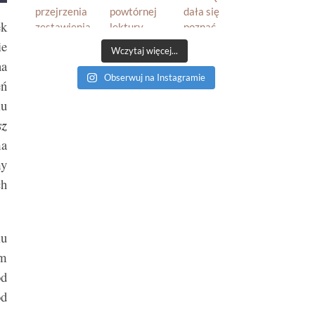
ek
ie
Wczytaj więcej...
na
Obserwuj na Instagramie
eń
iu
sz
ma
my
ch
iu
ym
od
od