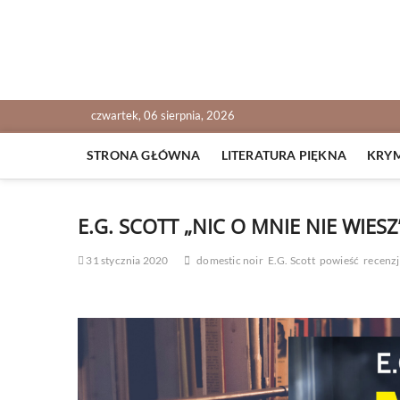
Skip
to
content
NOWALIJKI
TOMASZ RADOCHOŃSKI PISZE O KSIĄŻKACH
czwartek, 06 sierpnia, 2026
STRONA GŁÓWNA
LITERATURA PIĘKNA
KRY
E.G. SCOTT „NIC O MNIE NIE WIESZ
31 stycznia 2020
domestic noir
E.G. Scott
powieść
recenz