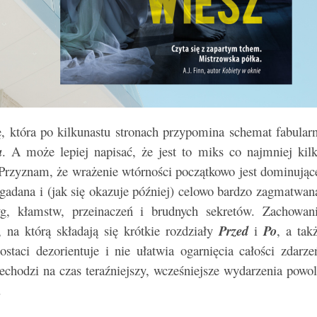
, która po kilkunastu stronach przypomina schemat fabular
a
. A może lepiej napisać, że jest to miks co najmniej kil
 Przyznam, że wrażenie wtórności początkowo jest dominując
egadana i (jak się okazuje później) celowo bardzo zagmatwan
yg, kłamstw, przeinaczeń i brudnych sekretów. Zachowan
 na którą składają się krótkie rozdziały
Przed
i
Po
, a tak
staci dezorientuje i nie ułatwia ogarnięcia całości zdarze
echodzi na czas teraźniejszy, wcześniejsze wydarzenia powol
ć.