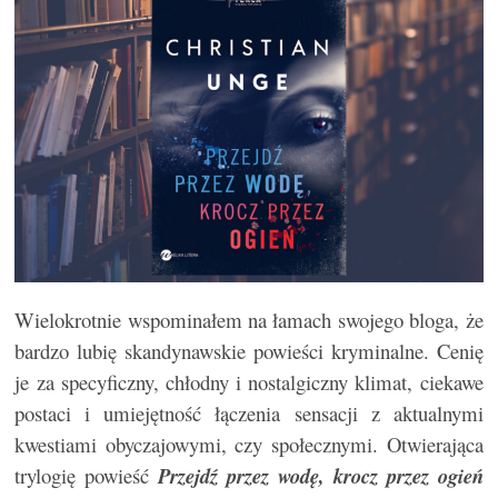
Wielokrotnie wspominałem na łamach swojego bloga, że
bardzo lubię skandynawskie powieści kryminalne. Cenię
je za specyficzny, chłodny i nostalgiczny klimat, ciekawe
postaci i umiejętność łączenia sensacji z aktualnymi
kwestiami obyczajowymi, czy społecznymi. Otwierająca
trylogię powieść
Przejdź przez wodę, krocz przez ogień