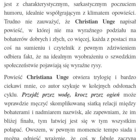
jest z charakterystycznym, sarkastycznym poczuciem
humoru, idealnie współgrającym z klimatem opowieści.
Christian Unge
Trudno nie zauważyć, że
napisał
powieść, w której nie ma wyraźnego podziału na
bohaterów dobrych i złych, co więcej, każda z postaci ma
coś na sumieniu i czytelnik z pewnym zdziwieniem
odbiera fakt, że na idealnym wyobrażeniu o szwedzkim
społeczeństwie pojawiają się wyraźne rysy.
Christiana Unge
Powieść
otwiera trylogię i bardzo
ciekawi mnie, co autor szykuje w kolejnych odsłonach
cyklu.
Przejdź przez wodę, krocz przez ogień
może
wprawdzie męczyć skomplikowaną siatką relacji między
bohaterami i nadmiarem nazwisk, ale zapewniam, że im
bliżej finału, tym łatwiej jest się w tym wszystkim
połapać. Owszem, w pewnym momencie tempo siada i
można odnieść wrażenie, że coś w fabule zaczyna