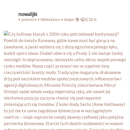
nowalijki
• polonista • bibliotekarz • bloger
📚 🎧📀 🎞️ ☕️