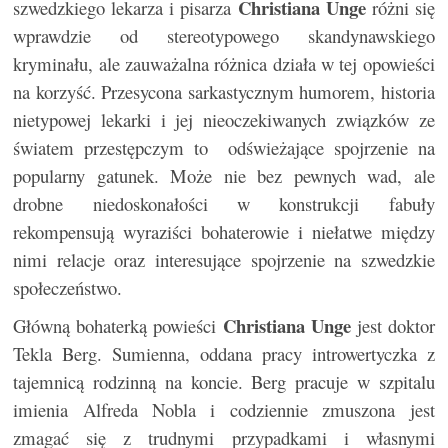
Christiana Unge
szwedzkiego lekarza i pisarza
różni się
wprawdzie od stereotypowego skandynawskiego
kryminału, ale zauważalna różnica działa w tej opowieści
na korzyść. Przesycona sarkastycznym humorem, historia
nietypowej lekarki i jej nieoczekiwanych związków ze
światem przestępczym to odświeżające spojrzenie na
popularny gatunek. Może nie bez pewnych wad, ale
drobne niedoskonałości w konstrukcji fabuły
rekompensują wyraziści bohaterowie i niełatwe między
nimi relacje oraz interesujące spojrzenie na szwedzkie
społeczeństwo.
Christiana Unge
Główną bohaterką powieści
jest doktor
Tekla Berg. Sumienna, oddana pracy introwertyczka z
tajemnicą rodzinną na koncie. Berg pracuje w szpitalu
imienia Alfreda Nobla i codziennie zmuszona jest
zmagać się z trudnymi przypadkami i własnymi