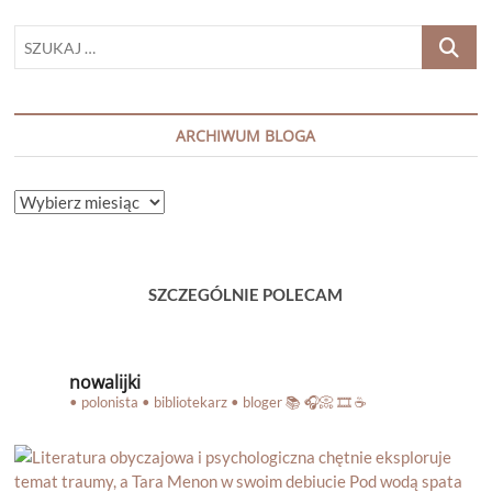
SZUKAJ
…
ARCHIWUM BLOGA
ARCHIWUM
BLOGA
SZCZEGÓLNIE POLECAM
nowalijki
• polonista • bibliotekarz • bloger
📚 🎧📀 🎞️ ☕️