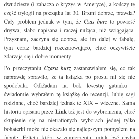
dwudzieste (i zahacza o kryzys w Ameryce), a kończy tę
część trylogii na początku lat 30. Brzmi dobrze, prawda?
Cały problem jednak w tym, że
Czas burz
to powieść
drętwa, słabo napisana i raczej nużąca, niż wciągająca.
Przyznam, zaczyna się dobrze, ale im dalej w fabułę,
tym coraz bardziej rozczarowująco, choć oczywiście
zdarzają się i dobre momenty.
Po przeczytaniu
Czasu burz
zastanawiałem się, co tak
naprawdę sprawiło, że ta książka po prostu mi się nie
spodobała. Odkładam na bok kwestię gatunku –
świadomie wybrałem tę książkę do recenzji, lubię sagi
rodzinne, choć bardziej jednak te XIX – wieczne. Sama
Link
historia opisana przez
też jest do wybronienia, choć
skupienie się na nietrafionych wyborach jednej tylko
bohaterki może nie okazało się najlepszym pomysłem na
fabułę. Felicja, która w zamierzeniu, miała być chyba