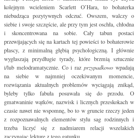
kolejnym wcieleniem Scarlett O’Hara, to bohaterka
niebudząca pozytywnych odczuć. Owszem, walczy o
siebie i swoje szczęście, ale przy tym jest oschła, chłodna
i skoncentrowana na sobie. Cały tabun postaci
przewijających się na kartach tej powieści to bohaterowie
płascy, z minimalną głębią psychologiczną. I głównie
wygłaszają przydługie tyrady, które brzmią sztucznie
i/lub melodramatycznie. Co i raz
przypadkowo
wpadają
na siebie w najmniej oczekiwanym momencie,
rozwiązania aktualnych problemów wyciągają znikąd,
byleby tylko fabuła posuwała się do przodu. O
gmatwaninie wątków, nazwisk i licznych przeskokach w
czasie nawet nie wspomnę, bo to w gruncie rzeczy jeden
z rozpoznawalnych elementów stylu sag rodzinnych i
trzeba liczyć się z nadmiarem relacji wszelakich
zaczynając lekturę z tego gatunku.