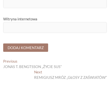
Witryna internetowa
Nawigacja
Previous
Previous
post:
JONAS T. BENGTSSON „ŻYCIE SUS”
wpisu
Next
Next
post:
REMIGIUSZ MRÓZ „GŁOSY Z ZAŚWIATÓW”