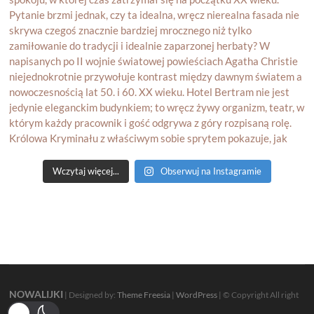
Wczytaj więcej...
Obserwuj na Instagramie
NOWALIJKI
| Designed by:
Theme Freesia
|
WordPress
| © Copyright All right
reserved