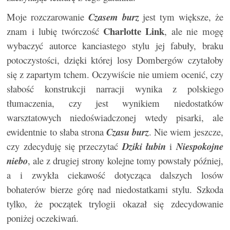
Moje rozczarowanie
Czasem burz
jest tym większe, że
Charlotte Link
znam i lubię twórczość
, ale nie mogę
wybaczyć autorce kanciastego stylu jej fabuły, braku
potoczystości, dzięki której losy Dombergów czytałoby
się z zapartym tchem. Oczywiście nie umiem ocenić, czy
słabość konstrukcji narracji wynika z polskiego
tłumaczenia, czy jest wynikiem niedostatków
warsztatowych niedoświadczonej wtedy pisarki, ale
ewidentnie to słaba strona
Czasu burz
. Nie wiem jeszcze,
czy zdecyduję się przeczytać
Dziki łubin
i
Niespokojne
niebo
, ale z drugiej strony kolejne tomy powstały później,
a i zwykła ciekawość dotycząca dalszych losów
bohaterów bierze górę nad niedostatkami stylu. Szkoda
tylko, że początek trylogii okazał się zdecydowanie
poniżej oczekiwań.