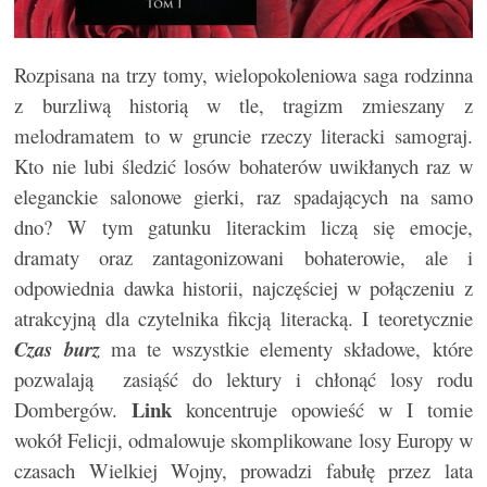
Rozpisana na trzy tomy, wielopokoleniowa saga rodzinna
z burzliwą historią w tle, tragizm zmieszany z
melodramatem to w gruncie rzeczy literacki samograj.
Kto nie lubi śledzić losów bohaterów uwikłanych raz w
eleganckie salonowe gierki, raz spadających na samo
dno? W tym gatunku literackim liczą się emocje,
dramaty oraz zantagonizowani bohaterowie, ale i
odpowiednia dawka historii, najczęściej w połączeniu z
atrakcyjną dla czytelnika fikcją literacką. I teoretycznie
Czas burz
ma te wszystkie elementy składowe, które
pozwalają zasiąść do lektury i chłonąć losy rodu
Link
Dombergów.
koncentruje opowieść w I tomie
wokół Felicji, odmalowuje skomplikowane losy Europy w
czasach Wielkiej Wojny, prowadzi fabułę przez lata