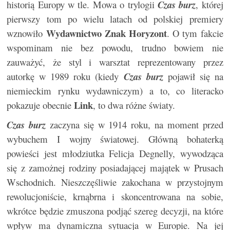
historią Europy w tle. Mowa o trylogii
Czas burz
, której
pierwszy tom po wielu latach od polskiej premiery
Wydawnictwo Znak Horyzont
wznowiło
. O tym fakcie
wspominam nie bez powodu, trudno bowiem nie
zauważyć, że styl i warsztat reprezentowany przez
autorkę w 1989 roku (kiedy
Czas burz
pojawił się na
niemieckim rynku wydawniczym) a to, co literacko
Link
pokazuje obecnie
, to dwa różne światy.
Czas burz
zaczyna się w 1914 roku, na moment przed
wybuchem I wojny światowej. Główną bohaterką
powieści jest młodziutka Felicja Degnelly, wywodząca
się z zamożnej rodziny posiadającej majątek w Prusach
Wschodnich. Nieszczęśliwie zakochana w przystojnym
rewolucjoniście, krnąbrna i skoncentrowana na sobie,
wkrótce będzie zmuszona podjąć szereg decyzji, na które
wpływ ma dynamiczna sytuacja w Europie. Na jej