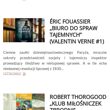
POTOCKI
„OGRÓD
W
CHMURACH”
ÉRIC FOUASSIER
„BIURO DO SPRAW
TAJEMNYCH”
(VALENTIN VERNE #1)
Ciemne zaułki dziewiętnastowiecznego Paryża, mroczne
sekrety przedstawicieli socjety i tajemniczy inspektor
prowadzący śledztwo w nietypowej sprawie. A w tle echa
niedawnej rewolucji lipcowej z 1830…
ÉRIC
CZYTAJ DALEJ
FOUASSIER
„BIURO
DO
SPRAW
ROBERT THOROGOOD
TAJEMNYCH”
(VALENTIN
„KLUB MIŁOŚNICZEK
VERNE
ZBRODNI”
#1)