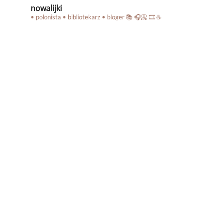
nowalijki
• polonista • bibliotekarz • bloger
📚 🎧📀 🎞️ ☕️