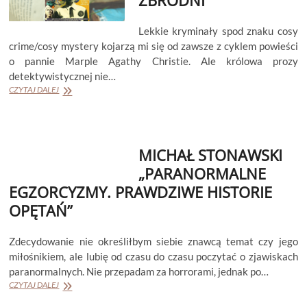
Lekkie kryminały spod znaku cosy
crime/cosy mystery kojarzą mi się od zawsze z cyklem powieści
o pannie Marple Agathy Christie. Ale królowa prozy
detektywistycznej nie…
ROBERT
CZYTAJ DALEJ
THOROGOOD
„KLUB
MIŁOŚNICZEK
ZBRODNI”
MICHAŁ STONAWSKI
„PARANORMALNE
EGZORCYZMY. PRAWDZIWE HISTORIE
OPĘTAŃ”
Zdecydowanie nie określiłbym siebie znawcą temat czy jego
miłośnikiem, ale lubię od czasu do czasu poczytać o zjawiskach
paranormalnych. Nie przepadam za horrorami, jednak po…
MICHAŁ
CZYTAJ DALEJ
STONAWSKI