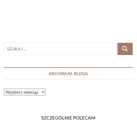
„PARANORMALNE
EGZORCYZMY.
PRAWDZIWE
HISTORIE
OPĘTAŃ”
SZUKAJ
…
ARCHIWUM BLOGA
ARCHIWUM
BLOGA
SZCZEGÓLNIE POLECAM