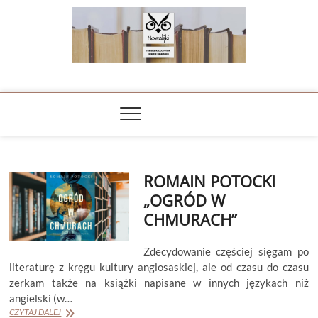
Skip
to
content
NOWALIJKI
TOMASZ RADOCHOŃSKI PISZE O KSIĄŻKACH
ROMAIN POTOCKI
„OGRÓD W
CHMURACH”
Zdecydowanie częściej sięgam po
literaturę z kręgu kultury anglosaskiej, ale od czasu do czasu
zerkam także na książki napisane w innych językach niż
angielski (w…
ROMAIN
CZYTAJ DALEJ