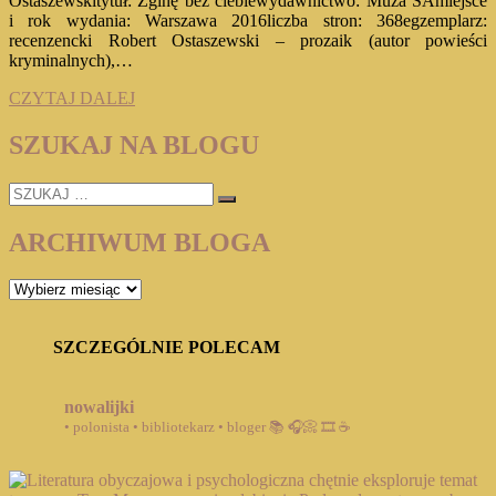
Ostaszewskitytuł: Zginę bez ciebiewydawnictwo: Muza SAmiejsce
i rok wydania: Warszawa 2016liczba stron: 368egzemplarz:
recenzencki Robert Ostaszewski – prozaik (autor powieści
kryminalnych),…
„Zginę
CZYTAJ DALEJ
bez
ciebie”
SZUKAJ NA BLOGU
Robert
Ostaszewski
SZUKAJ
…
ARCHIWUM BLOGA
ARCHIWUM
BLOGA
SZCZEGÓLNIE POLECAM
nowalijki
• polonista • bibliotekarz • bloger
📚 🎧📀 🎞️ ☕️