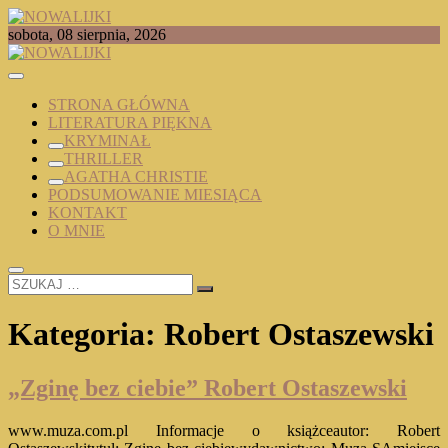
Skip
to
TOMASZ RADOCHOŃSKI PISZE O KSIĄŻKACH
sobota, 08 sierpnia, 2026
content
NOWALIJKI
STRONA GŁÓWNA
LITERATURA PIĘKNA
KRYMINAŁ
THRILLER
AGATHA CHRISTIE
PODSUMOWANIE MIESIĄCA
KONTAKT
O MNIE
SZUKAJ
…
Kategoria:
Robert Ostaszewski
„Zginę bez ciebie” Robert Ostaszewski
www.muza.com.pl Informacje o książceautor: Robert