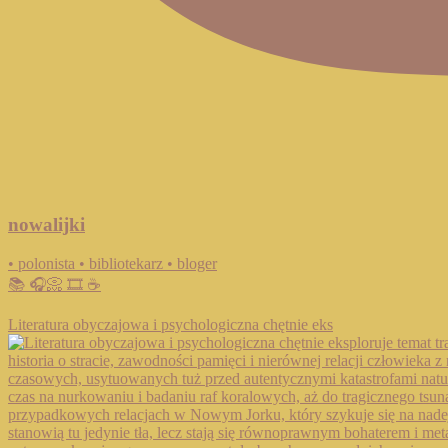
nowalijki
• polonista • bibliotekarz • bloger
📚 🎧📀 🎞️ ☕️
Literatura obyczajowa i psychologiczna chętnie eks