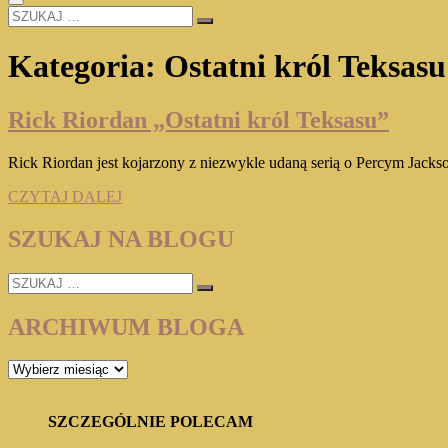
SZUKAJ
…
Kategoria:
Ostatni król Teksasu
Rick Riordan „Ostatni król Teksasu”
Rick Riordan jest kojarzony z niezwykle udaną serią o Percym Jacks
Rick
CZYTAJ DALEJ
Riordan
„Ostatni
SZUKAJ NA BLOGU
król
Teksasu”
SZUKAJ
…
ARCHIWUM BLOGA
ARCHIWUM
BLOGA
SZCZEGÓLNIE POLECAM