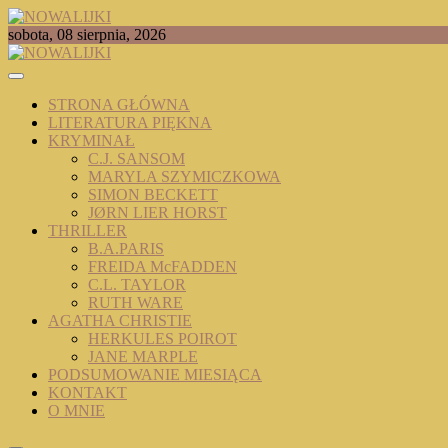
Skip
to
TOMASZ RADOCHOŃSKI PISZE O KSIĄŻKACH
sobota, 08 sierpnia, 2026
content
NOWALIJKI
STRONA GŁÓWNA
LITERATURA PIĘKNA
KRYMINAŁ
C.J. SANSOM
MARYLA SZYMICZKOWA
SIMON BECKETT
JØRN LIER HORST
THRILLER
B.A.PARIS
FREIDA McFADDEN
C.L. TAYLOR
RUTH WARE
AGATHA CHRISTIE
HERKULES POIROT
JANE MARPLE
PODSUMOWANIE MIESIĄCA
KONTAKT
O MNIE