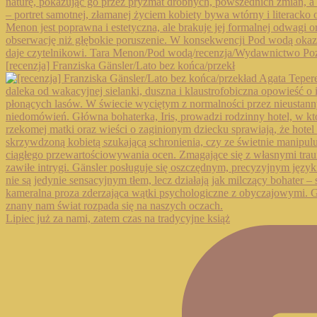
[recenzja] Franziska Gänsler/Lato bez końca/przekł
Lipiec już za nami, zatem czas na tradycyjne książ