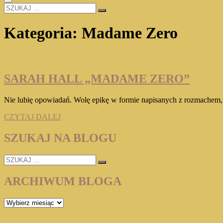
SZUKAJ
…
Kategoria:
Madame Zero
SARAH HALL „MADAME ZERO”
Nie lubię opowiadań. Wolę epikę w formie napisanych z rozmachem,
SARAH
CZYTAJ DALEJ
HALL
„MADAME
SZUKAJ NA BLOGU
ZERO”
SZUKAJ
…
ARCHIWUM BLOGA
ARCHIWUM
BLOGA