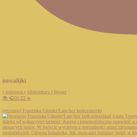
nowalijki
• polonista • bibliotekarz • bloger
📚 🎧📀 🎞️ ☕️
[recenzja] Franziska Gänsler/Lato bez końca/przekł