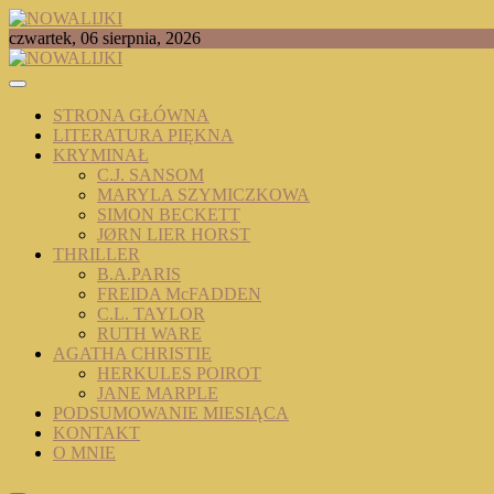
Skip
to
TOMASZ RADOCHOŃSKI PISZE O KSIĄŻKACH
czwartek, 06 sierpnia, 2026
content
NOWALIJKI
STRONA GŁÓWNA
LITERATURA PIĘKNA
KRYMINAŁ
C.J. SANSOM
MARYLA SZYMICZKOWA
SIMON BECKETT
JØRN LIER HORST
THRILLER
B.A.PARIS
FREIDA McFADDEN
C.L. TAYLOR
RUTH WARE
AGATHA CHRISTIE
HERKULES POIROT
JANE MARPLE
PODSUMOWANIE MIESIĄCA
KONTAKT
O MNIE