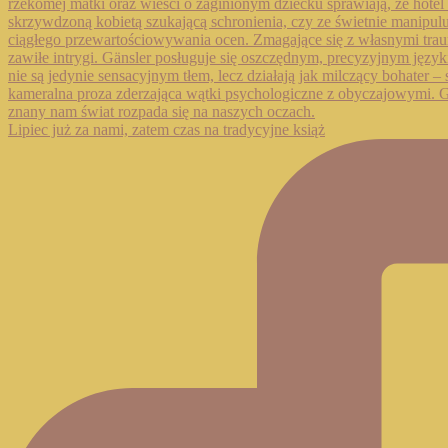
Lipiec już za nami, zatem czas na tradycyjne książ