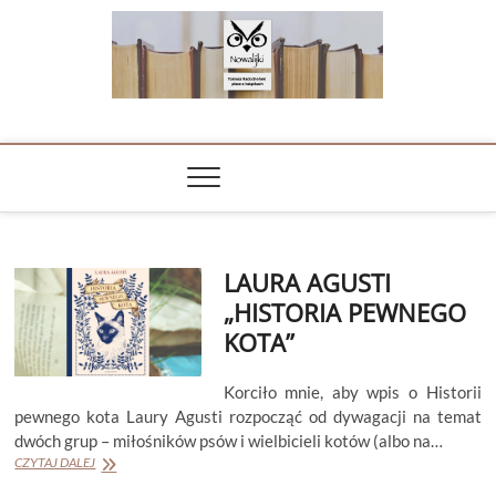
Skip
to
content
NOWALIJKI
TOMASZ RADOCHOŃSKI PISZE O KSIĄŻKACH
LAURA AGUSTI
„HISTORIA PEWNEGO
KOTA”
Korciło mnie, aby wpis o Historii
pewnego kota Laury Agusti rozpocząć od dywagacji na temat
dwóch grup – miłośników psów i wielbicieli kotów (albo na…
LAURA
CZYTAJ DALEJ
AGUSTI