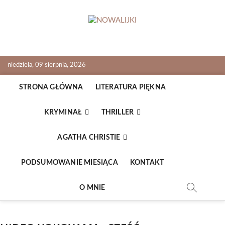
Skip
to
content
NOWALIJKI
TOMASZ RADOCHOŃSKI PISZE O KSIĄŻKACH
niedziela, 09 sierpnia, 2026
STRONA GŁÓWNA
LITERATURA PIĘKNA
KRYMINAŁ
THRILLER
AGATHA CHRISTIE
PODSUMOWANIE MIESIĄCA
KONTAKT
O MNIE