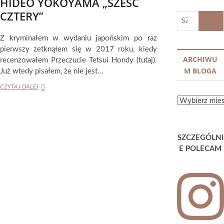
HIDEO YOKOYAMA „SZEŚĆ
CZTERY”
SZUKA
…
Z kryminałem w wydaniu japońskim po raz
pierwszy zetknąłem się w 2017 roku, kiedy
ARCHIWU
recenzowałem Przeczucie Tetsui Hondy (tutaj).
M BLOGA
Już wtedy pisałem, że nie jest…
HIDEO
CZYTAJ DALEJ
YOKOYAMA
ARCHIWUM
„SZEŚĆ
BLOGA
CZTERY”
SZCZEGÓLNI
E POLECAM