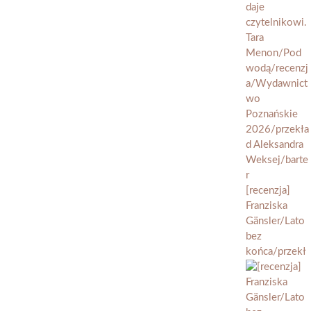
[recenzja]
Franziska
Gänsler/Lato
bez
końca/przekł