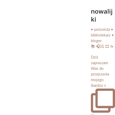
nowalij
ki
• polonista •
bibliotekarz •
bloger
📚 🎧📀 🎞️ ☕️
Dziś
zapraszam
Was do
przejrzenia
mojego
(bardzo s