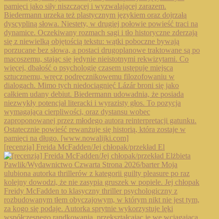
[recenzja] Freida McFadden/Jej chłopak/przekład El