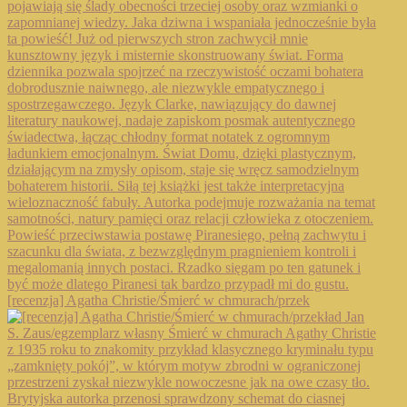
[recenzja] Agatha Christie/Śmierć w chmurach/przek