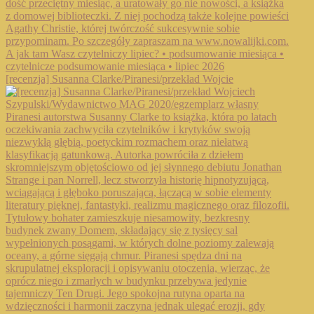
[recenzja] Susanna Clarke/Piranesi/przekład Wojcie