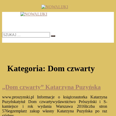
Skip
to
TOMASZ RADOCHOŃSKI PISZE O KSIĄŻKACH
content
NOWALIJKI
SZUKAJ
…
Kategoria:
Dom czwarty
„Dom czwarty” Katarzyna Puzyńska
www.proszynski.pl Informacje o książceautorka Katarzyna
Puzyńskatytuł Dom czwartywydawnictwo Prószyński i S-
kamiejsce i rok wydania Warszawa 2016liczba stron
576egzemplarz zakup własny Katarzyna Puzyńska po raz
siódmy…