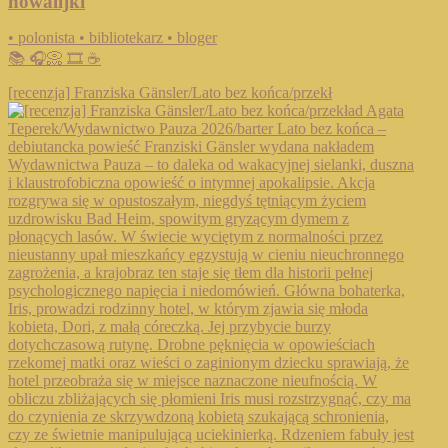
nowalijki
• polonista • bibliotekarz • bloger
📚 🎧📀 🎞️ ☕️
[recenzja] Franziska Gänsler/Lato bez końca/przekł