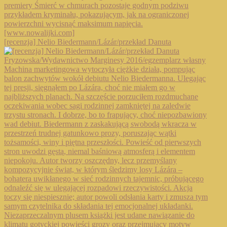
[recenzja] Nelio Biedermann/Lázár/przekład Danuta