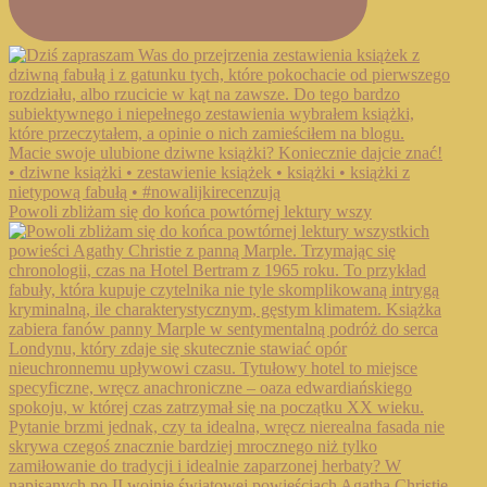
Powoli zbliżam się do końca powtórnej lektury wszy