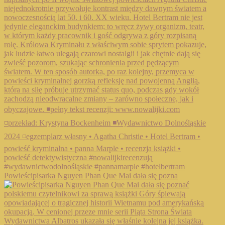
Powieścipisarka Nguyen Phan Que Mai dała się pozna