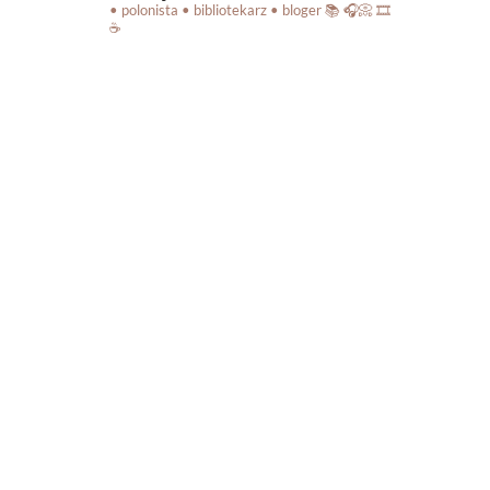
• polonista • bibliotekarz • bloger
📚 🎧📀 🎞️
☕️