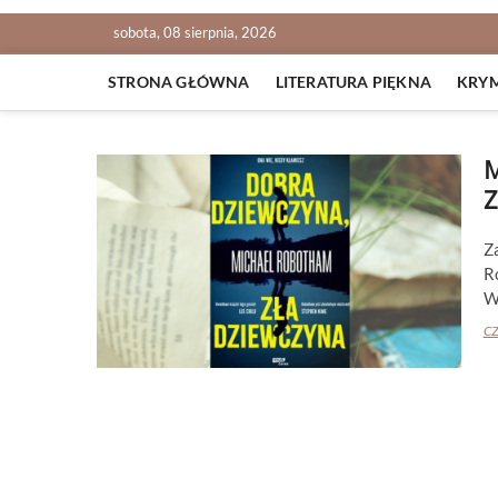
sobota, 08 sierpnia, 2026
STRONA GŁÓWNA
LITERATURA PIĘKNA
KRY
M
Z
Z
R
W
CZ