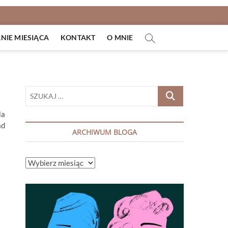
IE MIESIĄCA
KONTAKT
O MNIE
,
SZUKAJ
…
la
ad
ARCHIWUM BLOGA
ARCHIWUM
BLOGA