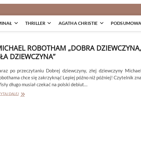
MINAŁ
THRILLER
AGATHA CHRISTIE
PODSUMOWAN
ICHAEL ROBOTHAM „DOBRA DZIEWCZYNA
ŁA DZIEWCZYNA”
araz po przeczytaniu Dobrej dziewczyny, złej dziewczyny Michae
obothama chce się zakrzyknąć Lepiej późno niż później! Czytelnik zn
isły długo musiał czekać na polski debiut…
MICHAEL
YTAJ DALEJ
ROBOTHAM
„DOBRA
DZIEWCZYNA,
ZŁA
DZIEWCZYNA”