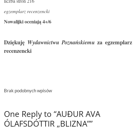
liczba stron 216
egzemplarz recenzencki
Nowalijki oceniają 4+/6
Dziękuję
za egzemplarz
Wydawnictwu Poznańskiemu
recenzencki
Brak podobnych wpisów
One Reply to “AUĐUR AVA
ÓLAFSDÓTTIR „BLIZNA””