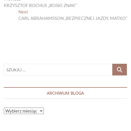
Nawigacja
post:
KRZYSZTOF BOCHUS „BOSKI ZNAK”
wpisu
Next
Next
post:
CARL ABRAHAMSSON „BEZPIECZNEJ JAZDY, MATKO”
SZUKAJ
…
ARCHIWUM BLOGA
ARCHIWUM
BLOGA