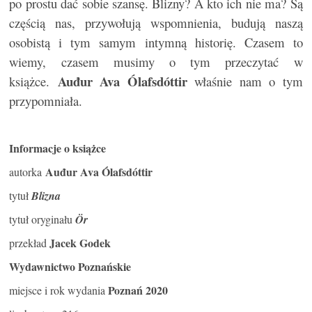
po prostu dać sobie szansę. Blizny? A kto ich nie ma? Są
częścią nas, przywołują wspomnienia, budują naszą
osobistą i tym samym intymną historię. Czasem to
wiemy, czasem musimy o tym przeczytać w
Auđur Ava Ólafsdóttir
książce.
właśnie nam o tym
przypomniała.
Informacje o książce
Auđur Ava Ólafsdóttir
autorka
tytuł
Blizna
tytuł oryginału
Ör
Jacek Godek
przekład
Wydawnictwo Poznańskie
Poznań 2020
miejsce i rok wydania