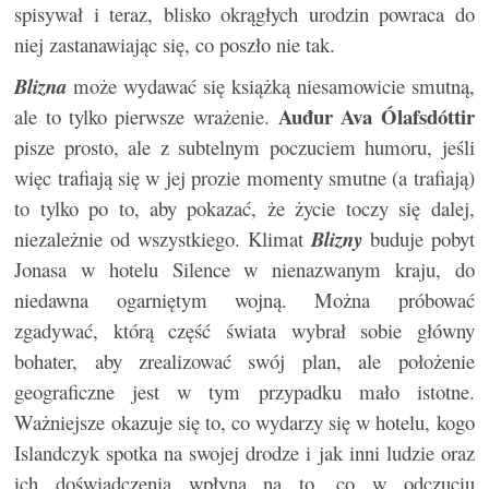
spisywał i teraz, blisko okrągłych urodzin powraca do
niej zastanawiając się, co poszło nie tak.
Blizna
może wydawać się książką niesamowicie smutną,
Auđur Ava Ólafsdóttir
ale to tylko pierwsze wrażenie.
pisze prosto, ale z subtelnym poczuciem humoru, jeśli
więc trafiają się w jej prozie momenty smutne (a trafiają)
to tylko po to, aby pokazać, że życie toczy się dalej,
niezależnie od wszystkiego. Klimat
Blizny
buduje pobyt
Jonasa w hotelu Silence w nienazwanym kraju, do
niedawna ogarniętym wojną. Można próbować
zgadywać, którą część świata wybrał sobie główny
bohater, aby zrealizować swój plan, ale położenie
geograficzne jest w tym przypadku mało istotne.
Ważniejsze okazuje się to, co wydarzy się w hotelu, kogo
Islandczyk spotka na swojej drodze i jak inni ludzie oraz
ich doświadczenia wpłyną na to, co w odczuciu