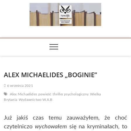
Skip
to
content
NOWALIJKI
TOMASZ RADOCHOŃSKI PISZE O KSIĄŻKACH
ALEX MICHAELIDES „BOGINIE”
6 września 2021
Alex Michaelides
powieść
thriller psychologiczny
Wielka
Brytania
Wydawnictwo W.A.B
Już jakiś czas temu zauważyłem, że choć
czytelniczo
wychowałem
się na kryminałach, to