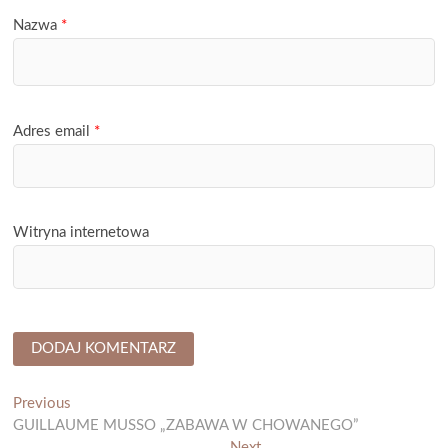
Nazwa
*
Adres email
*
Witryna internetowa
Nawigacja
Previous
Previous
post:
GUILLAUME MUSSO „ZABAWA W CHOWANEGO”
wpisu
Next
Next