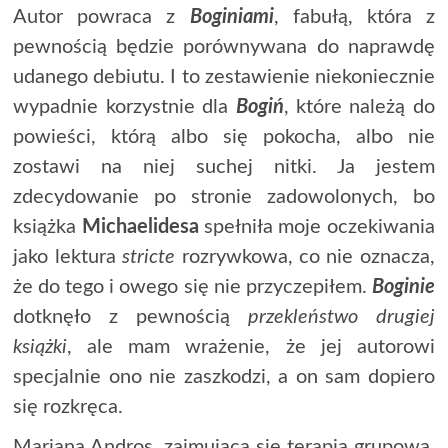
Autor powraca z
Boginiami
, fabułą, która z
pewnością będzie porównywana do naprawdę
udanego debiutu. I to zestawienie niekoniecznie
wypadnie korzystnie dla
Bogiń
, które należą do
powieści, którą albo się pokocha, albo nie
zostawi na niej suchej nitki. Ja jestem
zdecydowanie po stronie zadowolonych, bo
książka
Michaelidesa
spełniła moje oczekiwania
jako lektura
stricte
rozrywkowa, co nie oznacza,
że do tego i owego się nie przyczepiłem.
Boginie
dotknęło z pewnością
przekleństwo drugiej
książki
, ale mam wrażenie, że jej autorowi
specjalnie ono nie zaszkodzi, a on sam dopiero
się rozkręca.
Mariana Andros, zajmująca się terapią grupową,