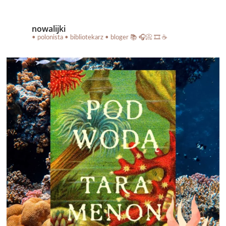
nowalijki
• polonista • bibliotekarz • bloger
📚 🎧📀 🎞️ ☕️