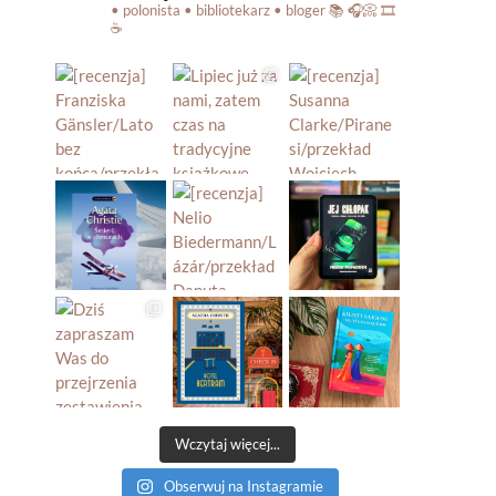
• polonista • bibliotekarz • bloger
📚 🎧📀 🎞️
☕️
Wczytaj więcej...
Obserwuj na Instagramie