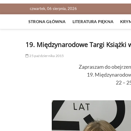
czwartek, 06 sierpnia, 2026
STRONA GŁÓWNA
LITERATURA PIĘKNA
KRY
19. Międzynarodowe Targi Książki w
25 października 2015
Zapraszam do obejrzen
19. Międzynarodow
22 – 2