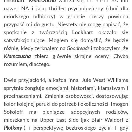
Lockhart
.
Kłamczucha
zalicza się do nurtu YA lub
nawet NA i jako thriller psychologiczny (choć dla
młodszego odbiorcy) w gruncie rzeczy powinna
przypaść mi do gustu. Niestety nie mogę napisać, że
spotkanie z twórczością
Lockhart
okazało się
satysfakcjonujące. Mogłem się domyślić, że będzie
różnie, kiedy zerknąłem na
Goodreads
i zobaczyłem, że
Kłamczucha
zbiera głównie skrajne oceny. Chyba
rozumiem, dlaczego.
Dwie przyjaciółki, a każda inna. Jule West Williams
sprytnie żongluje emocjami, historiami, kłamstwam i
przeinaczeniami. Zmienia osobowości, dostosowując
kolor kolejnej peruki do potrzeb i okoliczności. Imogen
Sokoloff ma pieniądze adopcyjnych rodziców,
mieszkanie na Upper East Side (jak Blair Waldorf z
Plotkary
!) i perspektywę beztroskiego życia. I gdy