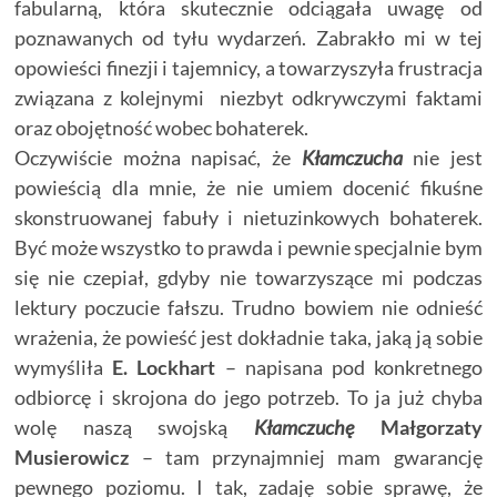
fabularną, która skutecznie odciągała uwagę od
poznawanych od tyłu wydarzeń. Zabrakło mi w tej
opowieści finezji i tajemnicy, a towarzyszyła frustracja
związana z kolejnymi niezbyt odkrywczymi faktami
oraz obojętność wobec bohaterek.
Oczywiście można napisać, że
Kłamczucha
nie jest
powieścią dla mnie, że nie umiem docenić fikuśne
skonstruowanej fabuły i nietuzinkowych bohaterek.
Być może wszystko to prawda i pewnie specjalnie bym
się nie czepiał, gdyby nie towarzyszące mi podczas
lektury poczucie fałszu. Trudno bowiem nie odnieść
wrażenia, że powieść jest dokładnie taka, jaką ją sobie
wymyśliła
E. Lockhart
– napisana pod konkretnego
odbiorcę i skrojona do jego potrzeb. To ja już chyba
wolę naszą swojską
Kłamczuchę
Małgorzaty
Musierowicz
– tam przynajmniej mam gwarancję
pewnego poziomu. I tak, zadaję sobie sprawę, że