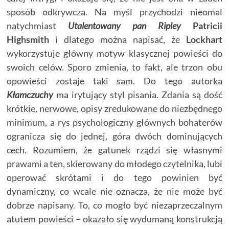
sposób odkrywcza. Na myśl przychodzi nieomal
natychmiast
Utalentowany pan Ripley
Patricii
Highsmith
i dlatego można napisać, że
Lockhart
wykorzystuje główny motyw klasycznej powieści do
swoich celów. Sporo zmienia, to fakt, ale trzon obu
opowieści zostaje taki sam. Do tego autorka
Kłamczuchy
ma irytujący styl pisania. Zdania są dość
krótkie, nerwowe, opisy zredukowane do niezbędnego
minimum, a rys psychologiczny głównych bohaterów
ogranicza się do jednej, góra dwóch dominujących
cech. Rozumiem, że gatunek rządzi się własnymi
prawami a ten, skierowany do młodego czytelnika, lubi
operować skrótami i do tego powinien być
dynamiczny, co wcale nie oznacza, że nie może być
dobrze napisany. To, co mogło być niezaprzeczalnym
atutem powieści – okazało się wydumaną konstrukcją