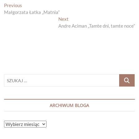
Nawigacja
Previous
Previous
post:
Małgorzata Łatka „Matnia”
wpisu
Next
Next
post:
Andre Aciman „Tamte dni, tamte noce”
SZUKAJ
…
ARCHIWUM BLOGA
ARCHIWUM
BLOGA