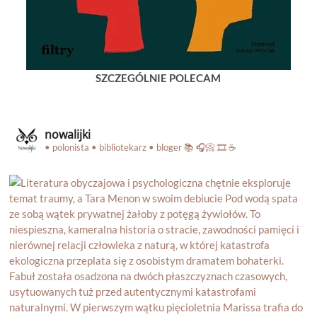
SZCZEGÓLNIE POLECAM
nowalijki
• polonista • bibliotekarz • bloger
📚 🎧📀 🎞️ ☕️