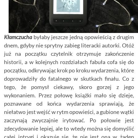
Kłamczucha
byłaby jeszcze jedną opowieścią z drugim
dnem, gdyby nie sprytny zabieg literacki autorki. Otóż
już na początku czytelnik otrzymuje zakończenie
historii, a w kolejnych rozdziałach fabuła cofa się do
początku, odkrywając krok po kroku wydarzenia, które
doprowadziły do fatalnego w skutkach finału. Co z
tego, że pomysł ciekawy, skoro gorzej z jego
wykonaniem. Przez połowę książki mało się dzieje,
poznawane od końca wydarzenia sprawiają, że
niełatwo jest wejść w rytm opowieści, a gubione wątki
zaczynają zwyczajnie irytować. Po połowie jest
zdecydowanie lepiej, ale to wtedy można się domyślić
całej intrygi i okazuje się, że nie jest ona w żaden