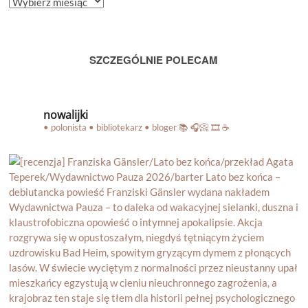
BLOGA
SZCZEGÓLNIE POLECAM
nowalijki
• polonista • bibliotekarz • bloger
📚 🎧📀 🎞️ ☕️