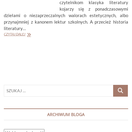
czytelnikom klasyka literatury
kojarzy się z ponadczasowymi
dziełami o niezaprzeczalnych walorach estetycznych, albo
przynajmniej z kanonem lektur szkolnych. A przecież historia
literatury…
URSULA
CZYTAJ DALEJ
PARROTT
„BYŁA
ŻONA”
SZUKAJ
…
ARCHIWUM BLOGA
ARCHIWUM