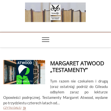
Skip
to
content
NOWALIJKI
TOMASZ RADOCHOŃSKI PISZE O KSIĄŻKACH
MARGARET ATWOOD
„TESTAMENTY”
Tym razem nie czekałem i drugą
(oraz ostatnią) podróż do Gileadu
odbyłem zaraz po lekturze
Opowieści podręcznej. Testamenty Margaret Atwood, wydane
po trzydziestu czterech latach od…
MARGARET
CZYTAJ DALEJ