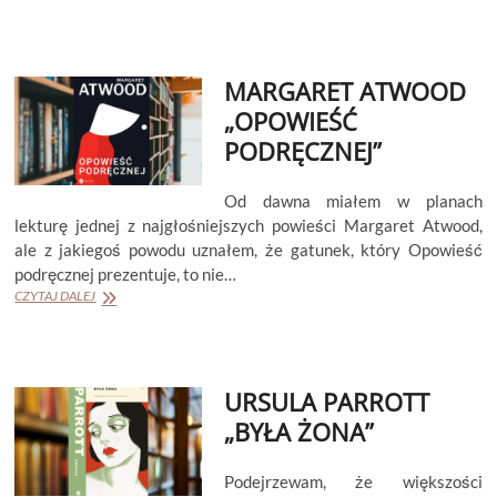
ATWOOD
„TESTAMENTY”
MARGARET ATWOOD
„OPOWIEŚĆ
PODRĘCZNEJ”
Od dawna miałem w planach
lekturę jednej z najgłośniejszych powieści Margaret Atwood,
ale z jakiegoś powodu uznałem, że gatunek, który Opowieść
podręcznej prezentuje, to nie…
MARGARET
CZYTAJ DALEJ
ATWOOD
„OPOWIEŚĆ
PODRĘCZNEJ”
URSULA PARROTT
„BYŁA ŻONA”
Podejrzewam, że większości