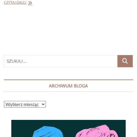
„Zabij
CZYTAJ DALEJ
mnie
znów”
Rachel
Abbott
SZUKAJ
…
ARCHIWUM BLOGA
ARCHIWUM
BLOGA